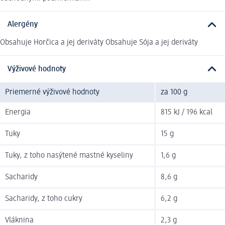
Alergény
Obsahuje Horčica a jej deriváty Obsahuje Sója a jej deriváty
Výživové hodnoty
Priemerné výživové hodnoty
za 100 g
Energia
815 kJ / 196 kcal
Tuky
15 g
Tuky, z toho nasýtené mastné kyseliny
1,6 g
Sacharidy
8,6 g
Sacharidy, z toho cukry
6,2 g
Vláknina
2,3 g