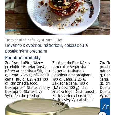
Tieto chutné raňajky si zamilujte!
Ta
Lievance s ovocnou nátierkou, čokoládou a
Š
posekanými orechami
ru
Podobné produkty
Značka: dmBio; Názov
Značka: dmBio; Názov
Značka: 
produktu: Vegetariánska
produktu: Vegánska
produktu
nátierka paprika a čili, 180
nátierka Toskana s
nátierka
g; Cena: 2,25 €; Základná
paprikou a paradajkami,
g; Cena:
cena: 180 g (1,25 € za 100
180 g; Cena: 2,25 €;
cena: 180
g); dm značka logo;
Základná cena: 180 g
g); dm z
Dostupnosť: Status zelený
(1,25 € za 100 g); dm
Dostupno
Dostupné, Status sivý
značka logo; Dostupnosť:
Dostupné
Vybrať si dm predajňu
Status zelený Dostupné,
Vybrať s
Status sivý Vybrať si dm
predajňu