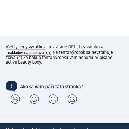
Všetky ceny výrobkov sú vrátane DPH, bez zálohu a
nákladov na prepravu
(§) Na tento výrobok sa nevzťahuje
zľava.
(#) Za nákup tohto výrobku Vám nebudú pripísané
active beauty body.
Ako sa vám páči táto stránka?