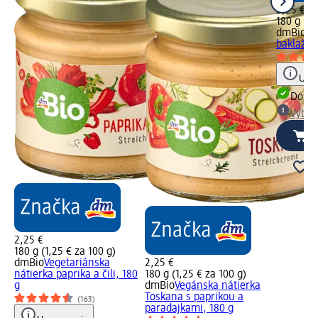
2,25 €
180 g (1,
dmBio
Ve
baklažán
Upoz
Dost
Vybra
2,25 €
180 g (1,25 € za 100 g)
dmBio
Vegetariánska
2,25 €
nátierka paprika a čili, 180
180 g (1,25 € za 100 g)
g
dmBio
Vegánska nátierka
Toskana s paprikou a
(163)
paradajkami, 180 g