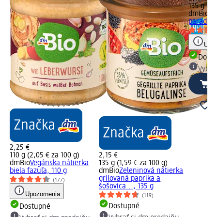
135 g (1,
dmBio
Ze
paradajky
Upoz
Dost
Vybra
2,25 €
110 g (2,05 € za 100 g)
2,15 €
dmBio
Vegánska nátierka
135 g (1,59 € za 100 g)
biela fazuľa, 110 g
dmBio
Zeleninová nátierka
grilovaná paprika a
(177)
šošovica..., 135 g
Upozornenia
(119)
Dostupné
Dostupné