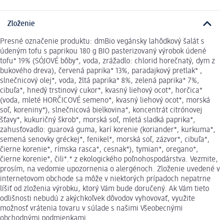
Zloženie
Presné označenie produktu: dmBio vegánsky lahôdkový šalát s
údeným tofu s paprikou 180 g BIO pasterizovaný výrobok údené
tofu* 19% (SÓJOVÉ bôby*, voda, zrážadlo: chlorid horečnatý, dym z
bukového dreva), červená paprika* 13%, paradajkový pretlak* ,
slnečnicový olej*, voda, žltá paprika* 8%, zelená paprika* 7%,
cibuľa*, hnedý trstinový cukor*, kvasný liehový ocot*, horčica*
(voda, mleté HORČICOVÉ semeno*, kvasný liehový ocot*, morská
soľ, koreniny*), slnečnicová bielkovina*, koncentrát citrónovej
šťavy*, kukuričný škrob*, morská soľ, mletá sladká paprika*,
zahusťovadlo: guarová guma, karí korenie (koriander*, kurkuma*,
semená senovky gréckej*, fenikel*, morská soľ, zázvor*, cibuľa*,
čierne korenie*, rímska rasca*, cesnak*), tymian*, oregano*,
čierne korenie*, čili*.* z ekologického poľnohospodárstva. Vezmite,
prosím, na vedomie upozornenia o alergénoch. Zloženie uvedené v
internetovom obchode sa môže v niektorých prípadoch nepatrne
líšiť od zloženia výrobku, ktorý Vám bude doručený. Ak Vám tieto
odlišnosti nebudú z akýchkoľvek dôvodov vyhovovať, využite
možnosť vrátenia tovaru v súlade s našimi Všeobecnými
obchodnými podmienkami.