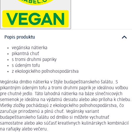
Popis produktu
vegánska nátierka
pikantná chuť
s tromi druhmi papriky
s údeným tofu
z ekologického poľnohospodárstva
Vegánska dmBio nátierka v štýle budapeštianskeho šalátu. S
pikantným údeným tofu a tromi druhmi paprík je ideálnou voľbou
pre chutné jedlo. Táto lahodná nátierka na báze slnečnicových
semienok je ideálna na výdatnú desiatu alebo ako príloha k chlebu.
Všetky zložky pochádzajú z ekologického poľnohospodárstva, čo
zaručuje prirodzenú a plnú chuť. Vegánsky variant
budapeštianskeho šalátu od dmBio si môžete vychutnať
samostatne alebo ako súčasť kreatívnych kulinárskych kombinácií
na raňajky alebo večeru.