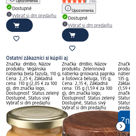
Upozornenia
(190)
Dostupné
Upozornenia
Vybrať si dm predajňu
Dostupné
Vybrať si dm predajňu
Ostatní zákazníci si kúpili aj
Značka: dmBio; Názov
Značka: dmBio; Názov
Značka: 
produktu: Vegánska
produktu: Zeleninová
produktu
nátierka biela fazuľa, 110 g;
nátierka grilovaná paprika
nátierka 
Cena: 2,25 €; Základná
a šošovica beluga, 135 g;
135 g; Ce
cena: 110 g (2,05 € za 100
Cena: 2,15 €; Základná
Základná
g); dm značka logo;
cena: 135 g (1,59 € za 100
(1,59 € z
Dostupnosť: Status zelený
g); dm značka logo;
značka l
Dostupné, Status sivý
Dostupnosť: Status zelený
Status z
Vybrať si dm predajňu
Dostupné, Status sivý
Status si
Vybrať si dm predajňu
predajň
2,15 €