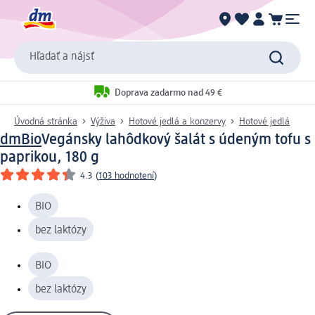
Hľadať a nájsť
Doprava zadarmo nad 49 €
Úvodná stránka
Výživa
Hotové jedlá a konzervy
Hotové jedlá
dmBio
Vegánsky lahôdkový šalát s údeným tofu s
paprikou, 180 g
4.3
(
103 hodnotení
)
BIO
bez laktózy
BIO
bez laktózy