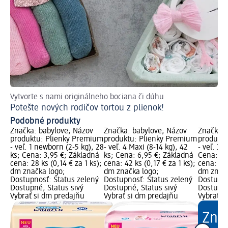
Vytvorte s nami originálneho bociana či dúhu
Ma
Potešte nových rodičov tortou z plienok!
Sv
Podobné produkty
Značka: babylove; Názov
Značka: babylove; Názov
Značka: 
produktu: Plienky Premium
produktu: Plienky Premium
produktu
- veľ. 1 newborn (2-5 kg), 28
- veľ. 4 Maxi (8-14 kg), 42
- veľ. 3 
ks; Cena: 3,95 €; Základná
ks; Cena: 6,95 €; Základná
Cena: 6,
cena: 28 ks (0,14 € za 1 ks);
cena: 42 ks (0,17 € za 1 ks);
cena: 46 
dm značka logo;
dm značka logo;
dm značk
Dostupnosť: Status zelený
Dostupnosť: Status zelený
Dostupno
Dostupné, Status sivý
Dostupné, Status sivý
Dostupné
Vybrať si dm predajňu
Vybrať si dm predajňu
Vybrať s