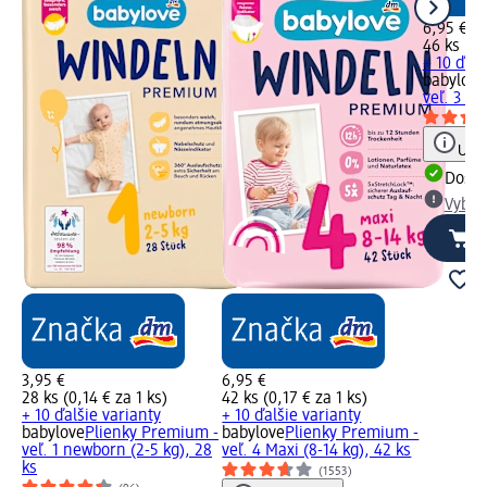
6,95 €
46 ks (0,
+ 10 ďalš
babylove
veľ. 3 mi
Upoz
Dost
Vybra
3,95 €
6,95 €
28 ks (0,14 € za 1 ks)
42 ks (0,17 € za 1 ks)
+ 10 ďalšie varianty
+ 10 ďalšie varianty
babylove
Plienky Premium -
babylove
Plienky Premium -
veľ. 1 newborn (2-5 kg), 28
veľ. 4 Maxi (8-14 kg), 42 ks
ks
(1553)