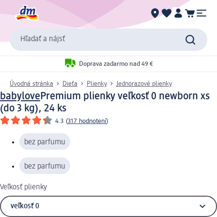
Hľadať a nájsť
Doprava zadarmo nad 49 €
Úvodná stránka
Dieťa
Plienky
Jednorazové plienky
babylove
Premium plienky veľkosť 0 newborn xs
(do 3 kg), 24 ks
4.3
(
317 hodnotení
)
bez parfumu
bez parfumu
Veľkosť plienky