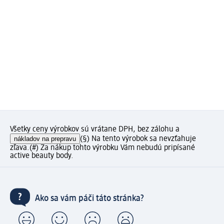
Všetky ceny výrobkov sú vrátane DPH, bez zálohu a
nákladov na prepravu
(§) Na tento výrobok sa nevzťahuje
zľava.
(#) Za nákup tohto výrobku Vám nebudú pripísané
active beauty body.
Ako sa vám páči táto stránka?