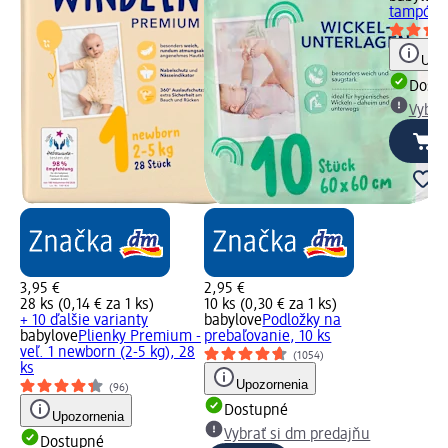
tampóny,
Upoz
Dost
Vybra
3,95 €
2,95 €
28 ks (0,14 € za 1 ks)
10 ks (0,30 € za 1 ks)
+ 10 ďalšie varianty
babylove
Podložky na
babylove
Plienky Premium -
prebaľovanie, 10 ks
veľ. 1 newborn (2-5 kg), 28
(1054)
ks
Upozornenia
(96)
Dostupné
Upozornenia
Vybrať si dm predajňu
Dostupné