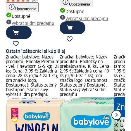
(96)
Upozornenia
Upozornenia
Dostupné
Dostupné
Vybrať si dm predajňu
Vybrať si dm predajňu
Ostatní zákazníci si kúpili aj
Značka: babylove; Názov
Značka: babylove; Názov
Značka: 
produktu: Plienky Premium
produktu: Podložky na
produktu
- veľ. 1 newborn (2-5 kg), 28
prebaľovanie, 10 ks; Cena:
tampóny,
ks; Cena: 3,95 €; Základná
2,95 €; Základná cena: 10
1,95 €; 
cena: 28 ks (0,14 € za 1 ks);
ks (0,30 € za 1 ks); dm
ks (3,25 
dm značka logo;
značka logo; Dostupnosť:
značka l
Dostupnosť: Status zelený
Status zelený Dostupné,
Status z
Dostupné, Status sivý
Status sivý Vybrať si dm
Status si
Vybrať si dm predajňu
predajňu
predajň
1,95 €
60 ks (3,
babylove