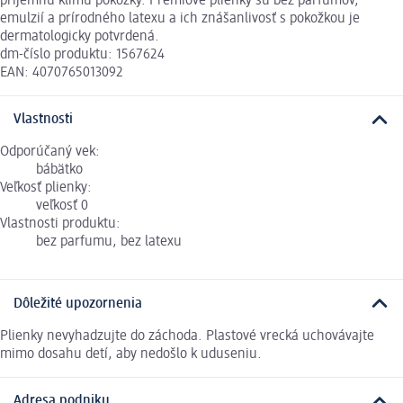
príjemnú klímu pokožky. Prémiové plienky sú bez parfumov,
emulzií a prírodného latexu a ich znášanlivosť s pokožkou je
dermatologicky potvrdená.
dm-číslo produktu: 1567624
EAN: 4070765013092
Vlastnosti
Odporúčaný vek:
bábätko
Veľkosť plienky:
veľkosť 0
Vlastnosti produktu:
bez parfumu, bez latexu
Dôležité upozornenia
Plienky nevyhadzujte do záchoda. Plastové vrecká uchovávajte
mimo dosahu detí, aby nedošlo k uduseniu.
Adresa podniku