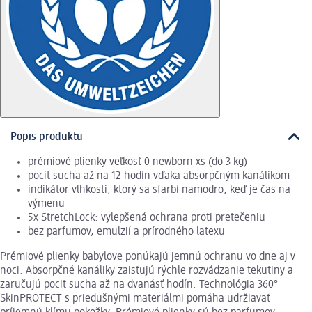
Popis produktu
prémiové plienky veľkosť 0 newborn xs (do 3 kg)
pocit sucha až na 12 hodín vďaka absorpčným kanálikom
indikátor vlhkosti, ktorý sa sfarbí namodro, keď je čas na
výmenu
5x StretchLock: vylepšená ochrana proti pretečeniu
bez parfumov, emulzií a prírodného latexu
Prémiové plienky babylove ponúkajú jemnú ochranu vo dne aj v
noci. Absorpčné kanáliky zaisťujú rýchle rozvádzanie tekutiny a
zaručujú pocit sucha až na dvanásť hodín. Technológia 360°
SkinPROTECT s priedušnými materiálmi pomáha udržiavať