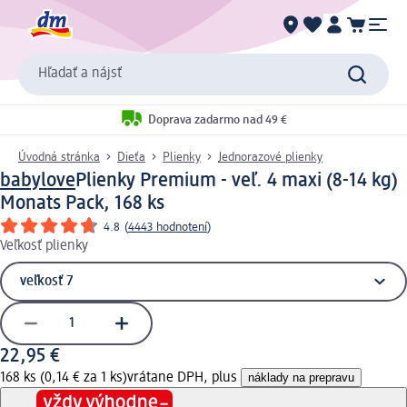
Hľadať a nájsť
Doprava zadarmo nad 49 €
Úvodná stránka
Dieťa
Plienky
Jednorazové plienky
babylove
Plienky Premium - veľ. 4 maxi (8-14 kg)
Monats Pack, 168 ks
4.8
(
4443 hodnotení
)
Veľkosť plienky
22,95 €
168 ks (0,14 € za 1 ks)
vrátane DPH, plus
náklady na prepravu