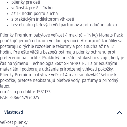
plienky pre deti
veľkosť 4 pre 8 – 14 kg
až 12 hodín pocitu sucha
s praktickým indikátorom vlhkosti
bez obsahu pleťových vôd parfumov a prírodného latexu
Plienky Premium babylove veľkosť 4 maxi (8 – 14 kg) Monats Pack
ponúkajú jemnú ochranu vo dne aj v noci. Absorpčné kanáliky sa
postarajú o rýchle rozdelenie tekutiny a pocit sucha až na 12
hodín. Pre ešte väčšiu bezpečnosť majú plienky ochranu proti
pretečeniu na chrbte. Praktický indikátor vlhkosti ukazuje, kedy je
čas na výmenu. Technológia 360° SkinPROTECT s priedušnými
materiálmi podporuje udržanie prirodzenej vlhkosti pokožky.
Plienky Premium babylove veľkosť 4 maxi sú obzvlášť šetrné k
pokožke, pretože neobsahujú pleťové vody, parfumy a prírodný
latex.
dm-číslo produktu: 1581173
EAN: 4066447936025
Vlastnosti
Veľkosť plienky: