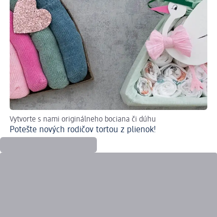
Vytvorte s nami originálneho bociana či dúhu
Ma
Potešte nových rodičov tortou z plienok!
Sv