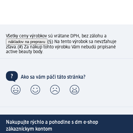
Všetky ceny výrobkov sú vrátane DPH, bez zálohu a
nákladov na prepravu
(§) Na tento výrobok sa nevzťahuje
zľava.
(#) Za nákup tohto výrobku Vám nebudú pripísané
active beauty body.
Ako sa vám páči táto stránka?
Nakupujte rýchlo a pohodlne s dm e-shop
zákazníckym kontom