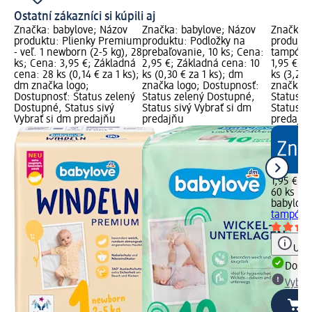
Ostatní zákazníci si kúpili aj
Značka: babylove; Názov
Značka: babylove; Názov
Značka: 
produktu: Plienky Premium
produktu: Podložky na
produktu
- veľ. 1 newborn (2-5 kg), 28
prebaľovanie, 10 ks; Cena:
tampóny,
ks; Cena: 3,95 €; Základná
2,95 €; Základná cena: 10
1,95 €; 
cena: 28 ks (0,14 € za 1 ks);
ks (0,30 € za 1 ks); dm
ks (3,25 
dm značka logo;
značka logo; Dostupnosť:
značka l
Dostupnosť: Status zelený
Status zelený Dostupné,
Status z
Dostupné, Status sivý
Status sivý Vybrať si dm
Status si
Vybrať si dm predajňu
predajňu
predajň
1,95 €
60 ks (3,
babylove
tampóny,
Upoz
Dost
Vybra