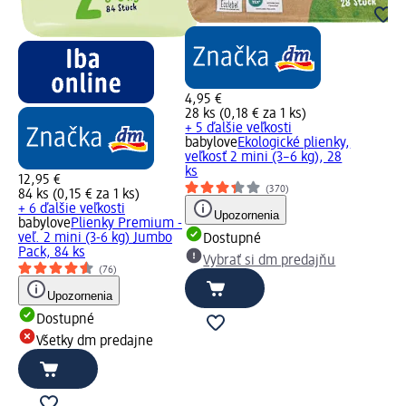
4,95 €
28 ks (0,18 € za 1 ks)
+ 5 ďalšie veľkosti
babylove
Ekologické plienky,
veľkosť 2 mini (3–6 kg), 28
ks
12,95 €
(370)
84 ks (0,15 € za 1 ks)
+ 6 ďalšie veľkosti
Upozornenia
babylove
Plienky Premium -
veľ. 2 mini (3-6 kg) Jumbo
Dostupné
Pack, 84 ks
Vybrať si dm predajňu
(76)
Upozornenia
Dostupné
Všetky dm predajne