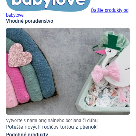
Ďalšie produkty od
babylove
Vhodné poradenstvo
Vytvorte s nami originálneho bociana či dúhu
Ma
Potešte nových rodičov tortou z plienok!
Sv
Podobné produkty