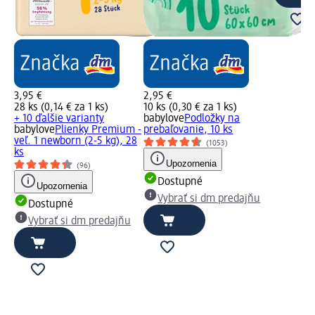
3,95 €
2,95 €
28 ks (0,14 € za 1 ks)
10 ks (0,30 € za 1 ks)
+ 10 ďalšie varianty
babylove
Podložky na
babylove
Plienky Premium -
prebaľovanie, 10 ks
veľ. 1 newborn (2-5 kg), 28
(1053)
ks
Upozornenia
(96)
Dostupné
Upozornenia
Vybrať si dm predajňu
Dostupné
Vybrať si dm predajňu