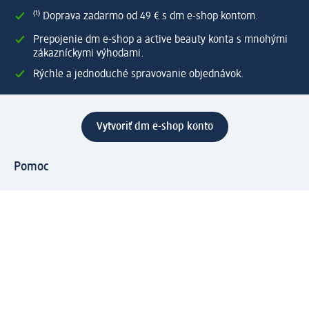
⁽¹⁾ Doprava zadarmo od 49 € s dm e-shop kontom.
Prepojenie dm e-shop a active beauty konta s mnohými
zákazníckymi výhodami.
Rýchle a jednoduché spravovanie objednávok.
Vytvoriť dm e-shop konto
Pomoc
Výhody e-shopu
Zákaznícky servis
Zaslanie a dodanie
Vrátenie tovaru
Spoločnosť
O nás
Zodpovednosť
Práca a vzdelávanie
Tlačové stredisko
Cesta do dm dialogica