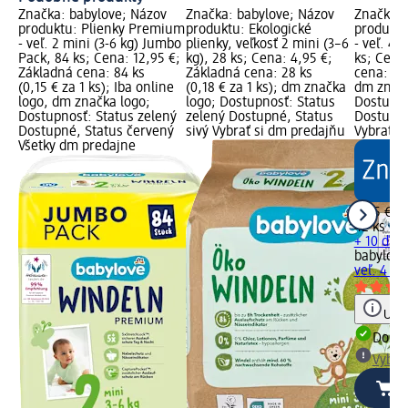
Značka: babylove; Názov
Značka: babylove; Názov
Značka: 
produktu: Plienky Premium
produktu: Ekologické
produktu
- veľ. 2 mini (3-6 kg) Jumbo
plienky, veľkosť 2 mini (3–6
- veľ. 4 
Pack, 84 ks; Cena: 12,95 €;
kg), 28 ks; Cena: 4,95 €;
ks; Cena
Základná cena: 84 ks
Základná cena: 28 ks
cena: 42 
(0,15 € za 1 ks); Iba online
(0,18 € za 1 ks); dm značka
dm značk
logo, dm značka logo;
logo; Dostupnosť: Status
Dostupno
Dostupnosť: Status zelený
zelený Dostupné, Status
Dostupné
Dostupné, Status červený
sivý Vybrať si dm predajňu
Vybrať s
Všetky dm predajne
6,95 €
42 ks (0,
+ 10 ďalš
babylove
veľ. 4 Ma
Upoz
Dost
Vybra