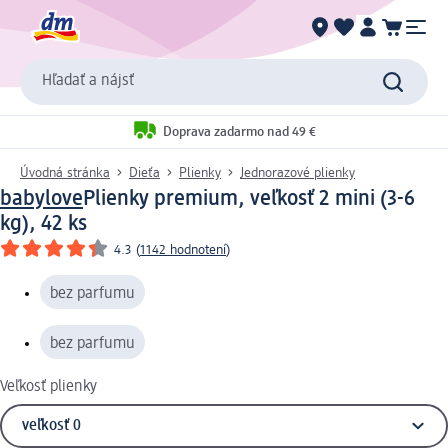
Hľadať a nájsť
Doprava zadarmo nad 49 €
Úvodná stránka
Dieťa
Plienky
Jednorazové plienky
babylove
Plienky premium, veľkosť 2 mini (3-6
kg), 42 ks
4.3
(
1142 hodnotení
)
bez parfumu
bez parfumu
Veľkosť plienky