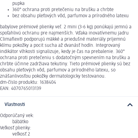
pupka
360° ochrana proti pretečeniu na brušku a chrbte
bez obsahu pleťových vôd, parfumov a prírodného latexu
babylove prémiové plienky veľ. 2 mini (3-6 kg) ponúkajú jemnú a
spoľahlivú ochranu pre najmenších. Vďaka inovatívnemu jadru
Climaflex® podporujú mäkké a priedušné materiály príjemnú
klímu pokožky a pocit sucha až dvanásť hodín. Integrovaný
indikátor vlhkosti signalizuje, kedy je čas na prebalenie. 360°
ochrana proti pretečeniu s dodatočným spevnením na brušku a
chrbte účinne zadržiava tekutiny. Tieto prémiové plienky sú bez
obsahu pleťových vôd, parfumov a prírodného latexu, so
znášanlivosťou pokožky dermatologicky testovanou.
dm-číslo produktu: 1638404
EAN: 4070765013139
Vlastnosti
Odporúčaný vek:
bábätko
Veľkosť plienky:
veľkosť 2