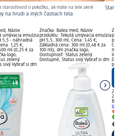
a starostlivosť o pokožku, ak máte na tele akné
Starostlivosť 
ky na hrudi a iných častiach tela
med; Názov
Značka: Balea med; Názov
Značka: Ba
á umývacia emulzia
produktu: Tekutá umývacia emulzia
produktu: Sp
H 5,5 - náhradná
pH 5,5, 300 ml; Cena: 1,45 €;
pokožku Ult
ena: 1,25 €;
Základná cena: 300 ml (0,48 € za
Cena: 2,45 
500 ml (0,25 € za
100 ml); dm značka logo;
ml (0,98 € 
čka logo;
Dostupnosť: Status zelený
logo; Dostu
tus zelený
Dostupné, Status sivý Vybrať si dm
Dostupné, S
 sivý Vybrať si dm
predajňu
2,45 €
250 ml (0,98
Balea med
S
pokožku Ult
Dostupn
Vybrať s