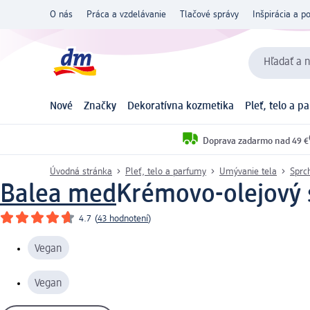
O nás
Práca a vzdelávanie
Tlačové správy
Inšpirácia a p
Hľadať a n
Nové
Značky
Dekoratívna kozmetika
Pleť, telo a p
Doprava zadarmo nad 49 €
Úvodná stránka
Pleť, telo a parfumy
Umývanie tela
Sprc
Balea med
Krémovo-olejový s
4.7
(
43 hodnotení
)
Vegan
Vegan