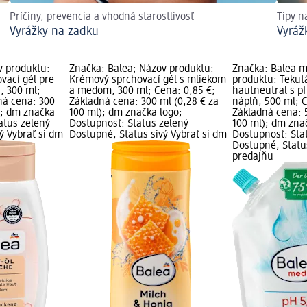
Príčiny, prevencia a vhodná starostlivosť
Tipy n
Vyrážky na zadku
Vyráž
v produktu:
Značka: Balea; Názov produktu:
Značka: Balea 
vací gél pre
Krémový sprchovací gél s mliekom
produktu: Tekut
, 300 ml;
a medom, 300 ml; Cena: 0,85 €;
hautneutral s p
ná cena: 300
Základná cena: 300 ml (0,28 € za
náplň, 500 ml; C
); dm značka
100 ml); dm značka logo;
Základná cena: 
atus zelený
Dostupnosť: Status zelený
100 ml); dm zna
ý Vybrať si dm
Dostupné, Status sivý Vybrať si dm
Dostupnosť: Sta
Dostupné, Status
predajňu