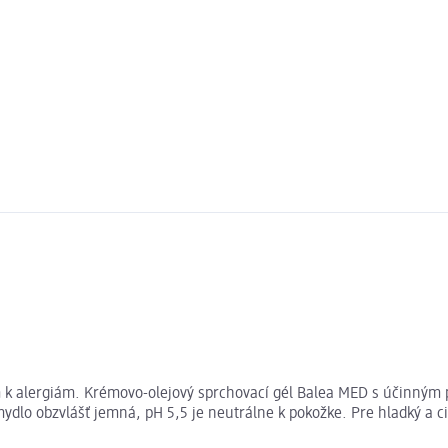
m k alergiám. Krémovo-olejový sprchovací gél Balea MED s účinným p
dlo obzvlášť jemná, pH 5,5 je neutrálne k pokožke. Pre hladký a ci