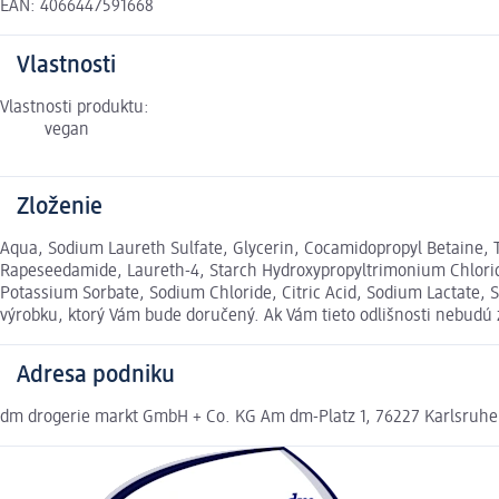
EAN: 4066447591668
Vlastnosti
Vlastnosti produktu:
vegan
Zloženie
Aqua, Sodium Laureth Sulfate, Glycerin, Cocamidopropyl Betaine, T
Rapeseedamide, Laureth-4, Starch Hydroxypropyltrimonium Chlorid
Potassium Sorbate, Sodium Chloride, Citric Acid, Sodium Lactate, 
výrobku, ktorý Vám bude doručený. Ak Vám tieto odlišnosti nebudú
Adresa podniku
dm drogerie markt GmbH + Co. KG Am dm-Platz 1, 76227 Karlsruh