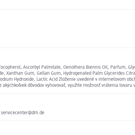
ocopherol, Ascorbyl Palmitate, Oenothera Biennis Oil, Parfum, Glyc
e, Xanthan Gum, Gellan Gum, Hydrogenated Palm Glycerides Citrat
Sodium Hydroxide, Lactic Acid Zloženie uvedené v internetovom obch
 z akýchkoľvek dôvodov vyhovovať, využite možnosť vrátenia tovar
e servicecenter@dm.de