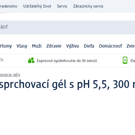
oradenstvo
Udržateľný život
Servis
Zákaznícky servis
ájsť
arfumy
Vlasy
Muži
Zdravie
Výživa
Dieťa
Domácnosť
Zvie
(1)
Expresné vyzdvihnutie do 30 minút
Da
hovacie gély
prchovací gél s pH 5,5, 300 