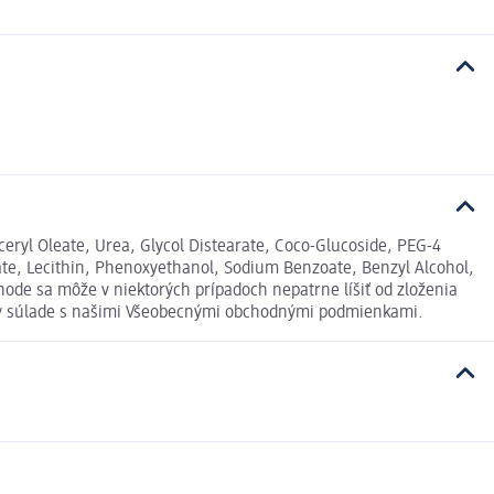
eryl Oleate, Urea, Glycol Distearate, Coco-Glucoside, PEG-4
e, Lecithin, Phenoxyethanol, Sodium Benzoate, Benzyl Alcohol,
ode sa môže v niektorých prípadoch nepatrne líšiť od zloženia
u v súlade s našimi Všeobecnými obchodnými podmienkami.