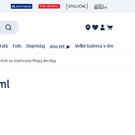
ratá
Foto
Dopredaj
Veľké balenia v dm
dmLIVE ▶
rček za stiahnutie Mojej dm-App
ml