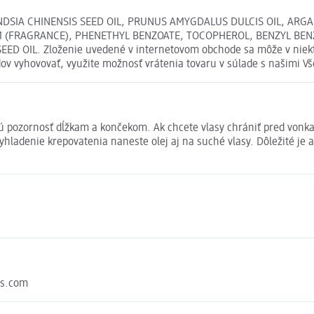
DSIA CHINENSIS SEED OIL, PRUNUS AMYGDALUS DULCIS OIL, ARGA
(FRAGRANCE), PHENETHYL BENZOATE, TOCOPHEROL, BENZYL BENZO
. Zloženie uvedené v internetovom obchode sa môže v niektorýc
odov vyhovovať, využite možnosť vrátenia tovaru v súlade s našim
nú pozornosť dĺžkam a končekom. Ak chcete vlasy chrániť pred vonkaj
yhladenie krepovatenia naneste olej aj na suché vlasy. Dôležité je 
cs.com