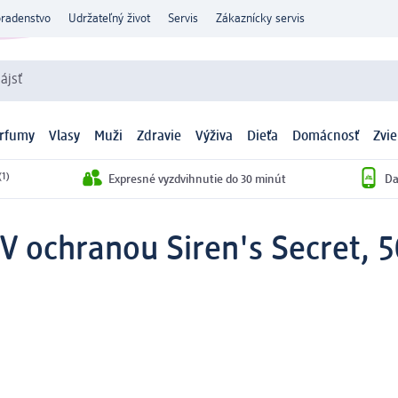
oradenstvo
Udržateľný život
Servis
Zákaznícky servis
ájsť
arfumy
Vlasy
Muži
Zdravie
Výživa
Dieťa
Domácnosť
Zvie
(1)
Expresné vyzdvihnutie do 30 minút
Da
UV ochranou Siren's Secret, 