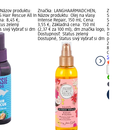
 Názov produktu:
Značka: LANGHAARMÄDCHEN;
Značka: Chi
S Hair Rescue All In
Názov produktu: Olej na vlasy
Suchý olej 
na: 8,45 €;
Intense Repair, 150 ml; Cena:
Seed Oil, 89
tus zelený
3,55 €; Základná cena: 150 ml
Základná ce
 sivý Vybrať si dm
(2,37 € za 100 ml); dm značka logo;
100 ml); Do
Dostupnosť: Status zelený
Dostupné, S
Dostupné, Status sivý Vybrať si dm
predajňu
20,35 €
89 ml (22,87
Chi
Suchý ol
Seed Oil, 89
Upozorn
Dostupn
Vybrať s