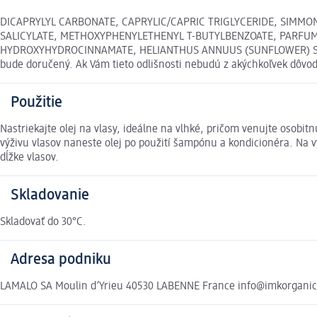
DICAPRYLYL CARBONATE, CAPRYLIC/CAPRIC TRIGLYCERIDE, SIMMON
SALICYLATE, METHOXYPHENYLETHENYL T-BUTYLBENZOATE, PARFUM 
HYDROXYHYDROCINNAMATE, HELIANTHUS ANNUUS (SUNFLOWER) SEED OIL
bude doručený. Ak Vám tieto odlišnosti nebudú z akýchkoľvek dôv
Použitie
Nastriekajte olej na vlasy, ideálne na vlhké, pričom venujte osobit
výživu vlasov naneste olej po použití šampónu a kondicionéra. Na v
dĺžke vlasov.
Skladovanie
Skladovať do 30°C.
Adresa podniku
LAMALO SA Moulin d’Yrieu 40530 LABENNE France info@imkorgani