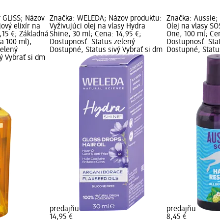
 GLISS; Názov
Značka: WELEDA; Názov produktu:
Značka: Aussie;
ový elixír na
Vyživujúci olej na vlasy Hydra
Olej na vlasy SO
7,15 €; Základná
Shine, 30 ml; Cena: 14,95 €;
One, 100 ml; Ce
a 100 ml);
Dostupnosť: Status zelený
Dostupnosť: Sta
zelený
Dostupné, Status sivý Vybrať si dm
Dostupné, Status
ý Vybrať si dm
predajňu
predajňu
14,95 €
8,45 €