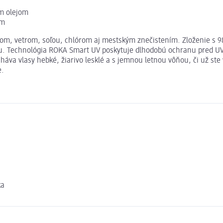
m olejom
ím
nkom, vetrom, soľou, chlórom aj mestským znečistením. Zloženie s 9
u. Technológia ROKA Smart UV poskytuje dlhodobú ochranu pred UVA 
a vlasy hebké, žiarivo lesklé a s jemnou letnou vôňou, či už ste 
e.
ka