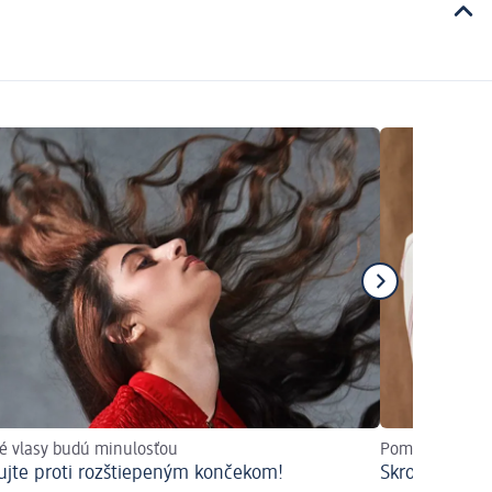
é vlasy budú minulosťou
Pomôže správna
ujte proti rozštiepeným končekom!
Skroťte nepod