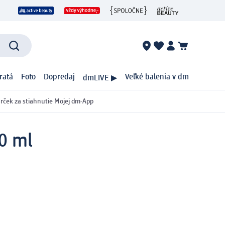
ratá
Foto
Dopredaj
Veľké balenia v dm
dmLIVE ▶
rček za stiahnutie Mojej dm-App
50 ml