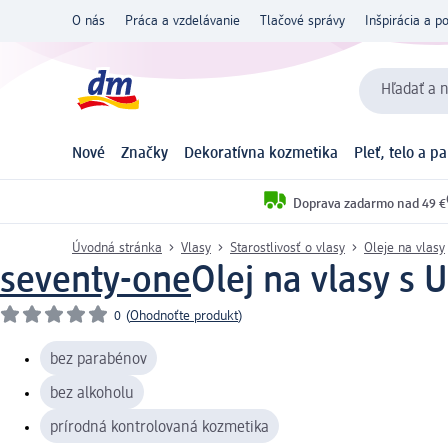
O nás
Práca a vzdelávanie
Tlačové správy
Inšpirácia a p
Hľadať a n
Nové
Značky
Dekoratívna kozmetika
Pleť, telo a p
Doprava zadarmo nad 49 €
Úvodná stránka
Vlasy
Starostlivosť o vlasy
Oleje na vlasy
seventy-one
Olej na vlasy s 
0
(
Ohodnoťte produkt
)
bez parabénov
bez alkoholu
prírodná kontrolovaná kozmetika