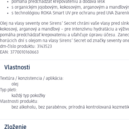
pomáha predchádzať krepovateniu a dodáva lesk
s organickým jojobovým, kokosovým, arganovým a mandľový
s technológiou ROKA Smart UV pre ochranu pred UVA žiaren
Olej na vlasy seventy one Sirens’ Secret chráni vaše vlasy pred sl
kokosový, arganový a mandľový – pre intenzívnu hydratáciu a výživ
pomáha predchádzať krepovateniu a uľahčuje úpravu účesu. Zanecháv
horúcich dní s olejom na vlasy Sirens’ Secret od značky seventy on
dm-číslo produktu: 3143523
EAN: 3770010160663
Vlastnosti
Textúra / konzistencia / aplikácia:
olej
Typ pleti:
každý typ pokožky
Vlastnosti produktu:
bez alkoholu, bez parabénov, prírodná kontrolovaná kozmeti
Zloženie