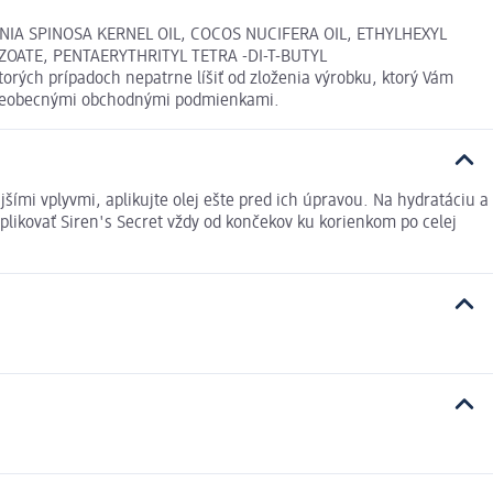
NIA SPINOSA KERNEL OIL, COCOS NUCIFERA OIL, ETHYLHEXYL
ATE, PENTAERYTHRITYL TETRA -DI-T-BUTYL
h prípadoch nepatrne líšiť od zloženia výrobku, ktorý Vám
i Všeobecnými obchodnými podmienkami.
šími vplyvmi, aplikujte olej ešte pred ich úpravou. Na hydratáciu a
aplikovať Siren's Secret vždy od končekov ku korienkom po celej