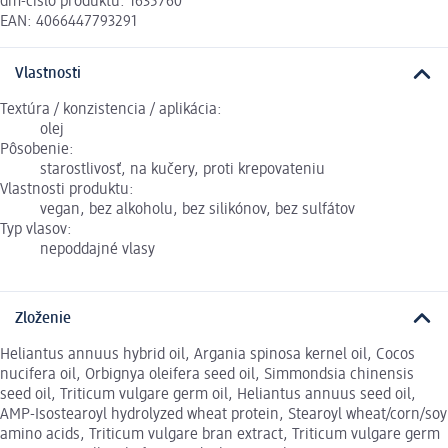
dm-číslo produktu: 1635760
EAN: 4066447793291
Vlastnosti
Textúra / konzistencia / aplikácia:
olej
Pôsobenie:
starostlivosť, na kučery, proti krepovateniu
Vlastnosti produktu:
vegan, bez alkoholu, bez silikónov, bez sulfátov
Typ vlasov:
nepoddajné vlasy
Zloženie
Heliantus annuus hybrid oil, Argania spinosa kernel oil, Cocos
nucifera oil, Orbignya oleifera seed oil, Simmondsia chinensis
seed oil, Triticum vulgare germ oil, Heliantus annuus seed oil,
AMP-Isostearoyl hydrolyzed wheat protein, Stearoyl wheat/corn/soy
amino acids, Triticum vulgare bran extract, Triticum vulgare germ