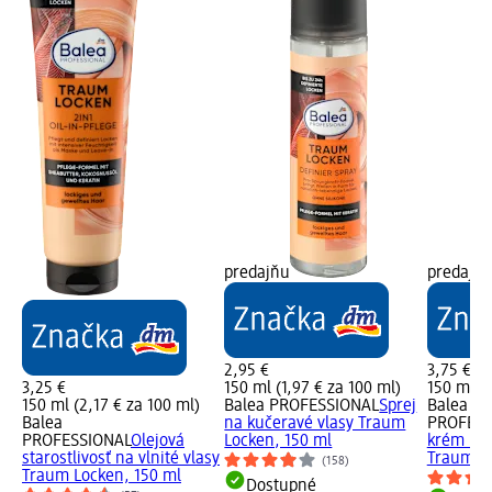
predajňu
predajň
2,95 €
3,75 €
3,25 €
150 ml (1,97 € za 100 ml)
150 ml (2
150 ml (2,17 € za 100 ml)
Balea PROFESSIONAL
Sprej
Balea
Balea
na kučeravé vlasy Traum
PROFESS
PROFESSIONAL
Olejová
Locken, 150 ml
krém na 
starostlivosť na vlnité vlasy
Traum Lo
(158)
Traum Locken, 150 ml
Dostupné