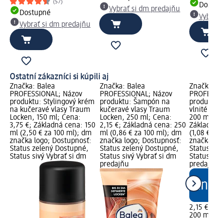
(57)
Dost
Vybrať si dm predajňu
Dostupné
Vybra
Vybrať si dm predajňu
Ostatní zákazníci si kúpili aj
Značka: Balea
Značka: Balea
Značka: 
PROFESSIONAL; Názov
PROFESSIONAL; Názov
PROFESS
produktu: Stylingový krém
produktu: Šampón na
produktu
asy
na kučeravé vlasy Traum
kučeravé vlasy Traum
vlnité v
Locken, 150 ml; Cena:
Locken, 250 ml; Cena:
200 ml; 
3,75 €; Základná cena: 150
2,15 €; Základná cena: 250
Základná
00
ml (2,50 € za 100 ml); dm
ml (0,86 € za 100 ml); dm
(1,08 € z
značka logo; Dostupnosť:
značka logo; Dostupnosť:
značka l
ný
Status zelený Dostupné,
Status zelený Dostupné,
Status z
Status sivý Vybrať si dm
Status sivý Vybrať si dm
Status si
predajňu
predajň
2,15 €
200 ml (1