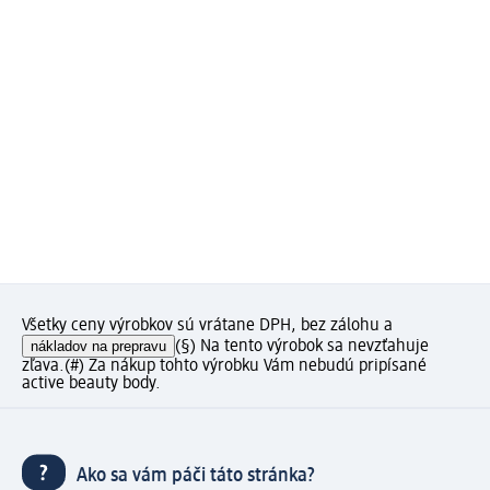
Všetky ceny výrobkov sú vrátane DPH, bez zálohu a
nákladov na prepravu
(§) Na tento výrobok sa nevzťahuje
zľava.
(#) Za nákup tohto výrobku Vám nebudú pripísané
active beauty body.
Ako sa vám páči táto stránka?