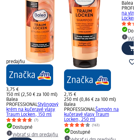
Balea
PROFESS
na vlnit
Locken, 
Dost
Vybra
predajňu
3,75 €
150 ml (2,50 € za 100 ml)
2,15 €
Balea
250 ml (0,86 € za 100 ml)
PROFESSIONAL
Stylingový
Balea
krém na kučeravé vlasy
PROFESSIONAL
Šampón na
asy
Traum Locken, 150 ml
kučeravé vlasy Traum
Locken, 250 ml
(7)
(163)
Dostupné
Dostupné
Vybrať si dm predajňu
u
Vybrať si dm predajňu