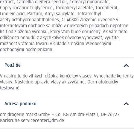
extract, Camellia oleifera seed oil, Cetearyl nonanoate,
Caprylic/capric triglyceride, Tocopheryl acetate, Tocopherol,
Linoleic acid, Parfum, Amyl salicylate, Tetramethyl
acetyloctahydronaphthalenes, CI 40800 Zloženie uvedené v
internetovom obchode sa môže v niektorých prípadoch nepatrne
líšiť od zloženia výrobku, ktorý Vám bude doručený. Ak Vám tieto
odlišnosti nebudú z akýchkoľvek dôvodov vyhovovať, využite
možnosť vrátenia tovaru v súlade s našimi Všeobecnými
obchodnými podmienkami.
Použitie
Vmasírujte do vlhkých dĺžok a končekov vlasov. Vynechajte korienky
vlasov. Následne upravte vlasy ak zvyčajne. Dermatologicky
testované.
Adresa podniku
dm drogerie markt GmbH + Co. KG Am dm-Platz 1, DE-76227
Karlsruhe servicecenter@dm.de