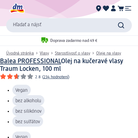
Hľadať a nájsť
Doprava zadarmo nad 49 €
Úvodná stránka
Vlasy
Starostlivosť o vlasy
Oleje na vlasy
Balea PROFESSIONAL
Olej na kučeravé vlasy
Traum Locken, 100 ml
2.8
(
234 hodnotení
)
Vegan
bez alkoholu
bez silikónov
bez sulfátov
Vegan