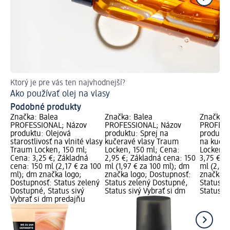
Ktorý je pre vás ten najvhodnejší?
Odp
Ako používať olej na vlasy
TO
Podobné produkty
Značka: Balea
Značka: Balea
Značka: 
PROFESSIONAL; Názov
PROFESSIONAL; Názov
PROFESS
produktu: Olejová
produktu: Sprej na
produktu
starostlivosť na vlnité vlasy
kučeravé vlasy Traum
na kučer
Traum Locken, 150 ml;
Locken, 150 ml; Cena:
Locken, 
Cena: 3,25 €; Základná
2,95 €; Základná cena: 150
3,75 €; 
cena: 150 ml (2,17 € za 100
ml (1,97 € za 100 ml); dm
ml (2,50
ml); dm značka logo;
značka logo; Dostupnosť:
značka l
Dostupnosť: Status zelený
Status zelený Dostupné,
Status z
Dostupné, Status sivý
Status sivý Vybrať si dm
Status si
Vybrať si dm predajňu