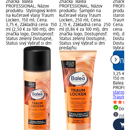
Značka: Balea
Značka: Balea
Značka: 
PROFESSIONAL; Názov
PROFESSIONAL; Názov
PROFESS
produktu: Stylingový krém
produktu: Šampón na
produktu
na kučeravé vlasy Traum
kučeravé vlasy Traum
starostli
Locken, 150 ml; Cena:
Locken, 250 ml; Cena:
Traum Lo
3,75 €; Základná cena: 150
2,15 €; Základná cena: 250
Cena: 3,
ml (2,50 € za 100 ml); dm
ml (0,86 € za 100 ml); dm
cena: 150
značka logo; Dostupnosť:
značka logo; Dostupnosť:
ml); dm 
Status zelený Dostupné,
Status zelený Dostupné,
Dostupno
Status sivý Vybrať si dm
Status sivý Vybrať si dm
Dostupné
predajňu
Vybrať s
3,25 €
150 ml (2
Balea
PROFESS
starostli
Traum Lo
Dost
Vybra