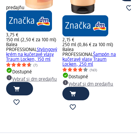
predajňu
3,75 €
150 ml (2,50 € za 100 ml)
2,15 €
Balea
250 ml (0,86 € za 100 ml)
PROFESSIONAL
Stylingový
Balea
krém na kučeravé vlasy
PROFESSIONAL
Šampón na
Traum Locken, 150 ml
kučeravé vlasy Traum
Locken, 250 ml
(7)
(163)
Dostupné
Dostupné
Vybrať si dm predajňu
Vybrať si dm predajňu