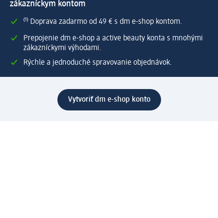
zákazníckym kontom
⁽¹⁾ Doprava zadarmo od 49 € s dm e-shop kontom.
Prepojenie dm e-shop a active beauty konta s mnohými
zákazníckymi výhodami.
Rýchle a jednoduché spravovanie objednávok.
Vytvoriť dm e-shop konto
Pomoc
Výhody e-shopu
Zákaznícky servis
Zaslanie a dodanie
Vrátenie tovaru
Spoločnosť
O nás
Zodpovednosť
Práca a vzdelávanie