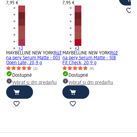
7,95 €
7,95 €
+3
+3
MAYBELLINE NEW YORK
Rúž
MAYBELLINE NEW YORK
Rúž
na pery Serum Matte - 003
na pery Serum Matte - 108
Open Late, 20,9 g
Fit Check, 20,9 g
(2)
(9)
Dostupné
Dostupné
Vybrať si dm predajňu
Vybrať si dm predajňu