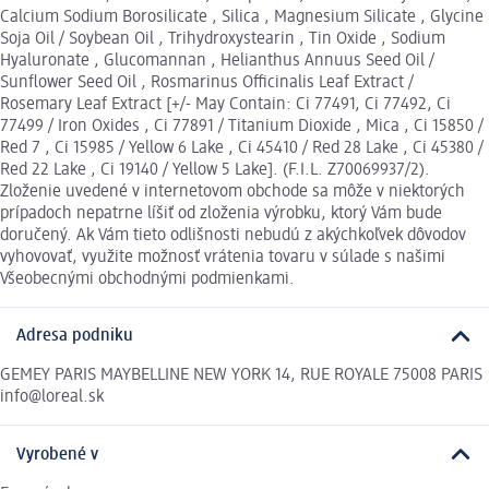
Calcium Sodium Borosilicate , Silica , Magnesium Silicate , Glycine
Soja Oil / Soybean Oil , Trihydroxystearin , Tin Oxide , Sodium
Hyaluronate , Glucomannan , Helianthus Annuus Seed Oil /
Sunflower Seed Oil , Rosmarinus Officinalis Leaf Extract /
Rosemary Leaf Extract [+/- May Contain: Ci 77491, Ci 77492, Ci
77499 / Iron Oxides , Ci 77891 / Titanium Dioxide , Mica , Ci 15850 /
Red 7 , Ci 15985 / Yellow 6 Lake , Ci 45410 / Red 28 Lake , Ci 45380 /
Red 22 Lake , Ci 19140 / Yellow 5 Lake]. (F.I.L. Z70069937/2).
Zloženie uvedené v internetovom obchode sa môže v niektorých
prípadoch nepatrne líšiť od zloženia výrobku, ktorý Vám bude
doručený. Ak Vám tieto odlišnosti nebudú z akýchkoľvek dôvodov
vyhovovať, využite možnosť vrátenia tovaru v súlade s našimi
Všeobecnými obchodnými podmienkami.
Adresa podniku
GEMEY PARIS MAYBELLINE NEW YORK 14, RUE ROYALE 75008 PARIS
info@loreal.sk
Vyrobené v