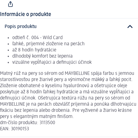
Informácie o produkte
Popis produktu
odtieň č. 004 - Wild Card
ľahké, príjemné zloženie na perách
až 8 hodín hydratácie
dlhodobý komfort bez lepenia
vizuálne vypĺňajúci a definujúci účinok
Matný rúž na pery so sérom od MAYBELLINE spája farbu s jemnou
starostlivosťou pre žiarivé pery a výnimočne mäkký a ľahký pocit.
Zloženie obohatené o kyselinu hyalurónovú a ošetrujúce oleje
poskytuje až 8 hodín ľahkej hydratácie a má vizuálne vypĺňajúci a
definujúci účinok. Ošetrujúca textúra rúžu na pery so sérom od
MAYBELLINE je na perách obzvlášť príjemná a ponúka dlhotrvajúcu
fixáciu bez lepenia alebo drobenia. Pre vyživené a žiarivo krásne
pery s elegantným matným finišom.
dm-číslo produktu: 3113500
EAN: 30190153