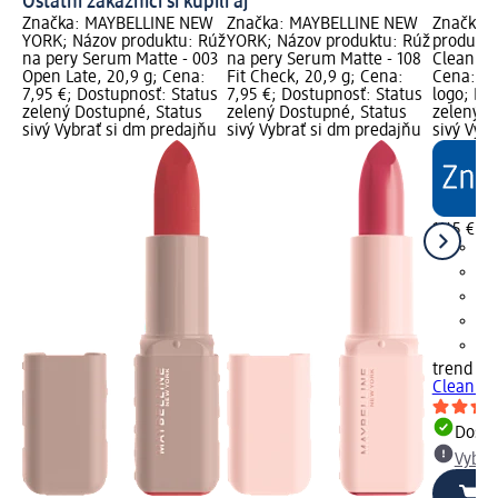
Ostatní zákazníci si kúpili aj
Značka: MAYBELLINE NEW
Značka: MAYBELLINE NEW
Značka: 
YORK; Názov produktu: Rúž
YORK; Názov produktu: Rúž
produktu
na pery Serum Matte - 003
na pery Serum Matte - 108
Clean & P
Open Late, 20,9 g; Cena:
Fit Check, 20,9 g; Cena:
Cena: 1,
7,95 €; Dostupnosť: Status
7,95 €; Dostupnosť: Status
logo; Do
zelený Dostupné, Status
zelený Dostupné, Status
zelený D
sivý Vybrať si dm predajňu
sivý Vybrať si dm predajňu
sivý Vyb
1,45 €
trend !t 
Clean & P
Dost
Vybra