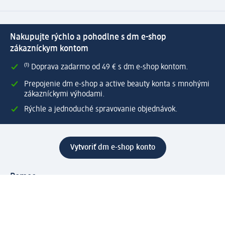
Nakupujte rýchlo a pohodlne s dm e-shop
zákazníckym kontom
⁽¹⁾ Doprava zadarmo od 49 € s dm e-shop kontom.
Prepojenie dm e-shop a active beauty konta s mnohými
zákazníckymi výhodami.
Rýchle a jednoduché spravovanie objednávok.
Vytvoriť dm e-shop konto
Pomoc
Výhody e-shopu
Zákaznícky servis
Zaslanie a dodanie
Vrátenie tovaru