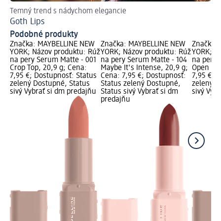
Temný trend s nádychom elegancie
Tip
Goth Lips
Do
Podobné produkty
Značka: MAYBELLINE NEW
Značka: MAYBELLINE NEW
Značka:
YORK; Názov produktu: Rúž
YORK; Názov produktu: Rúž
YORK; Ná
na pery Serum Matte - 001
na pery Serum Matte - 104
na pery 
Crop Top, 20,9 g; Cena:
Maybe It's Intense, 20,9 g;
Open Lat
7,95 €; Dostupnosť: Status
Cena: 7,95 €; Dostupnosť:
7,95 €; 
zelený Dostupné, Status
Status zelený Dostupné,
zelený D
sivý Vybrať si dm predajňu
Status sivý Vybrať si dm
sivý Vyb
predajňu