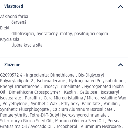
Vlastnosti
Základná farba:
červená
Efekt:
dlhotrvajúci, hydratačný, matný, posilňujúci objem
Krycia sila:
Úplna krycia sila
Zloženie
G2090572 4 - Ingredients: Dimethicone , Bis-Diglyceryl
Polyacyladipate-2 , Isohexadecane , Hydrogenated Polyisobutene ,
Phenyl Trimethicone , Tridecyl Trimellitate , Hydrogenated Jojoba
Oil , Dimethicone Crosspolymer , Kaolin , Cellulose , Isostearyl
Isostearate , Paraffin , Cera Microcristallina / Microcrystalline Wax
, Polyethylene , Synthetic Wax , Ethylhexyl Palmitate , Vanillin ,
Synthetic Fluorphlogopite , Calcium Aluminum Borosilicate ,
Pentaerythrityl Tetra-Di-T-Butyl Hydroxyhydrocinnamate ,
Sclerocarya Birrea Seed Oil , Moringa Oleifera Seed Oil , Persea
Gratissima Oil / Avocado Oil , Tocopherol , Aluminum Hydroxide ,