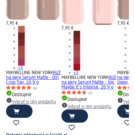
7,95 €
7,95 €
7,95 €
+3
+3
MAYBELLINE NEW YORK
Rúž
+3
MAYBELL
na pery Serum Matte - 001
MAYBELLINE NEW YORK
Rúž
na pery 
Crop Top, 20,9 g
na pery Serum Matte - 104
Open Lat
Maybe It's Intense, 20,9 g
(4)
(2)
Dostupné
Dost
Dostupné
Vybrať si dm predajňu
Vybra
Vybrať si dm predajňu