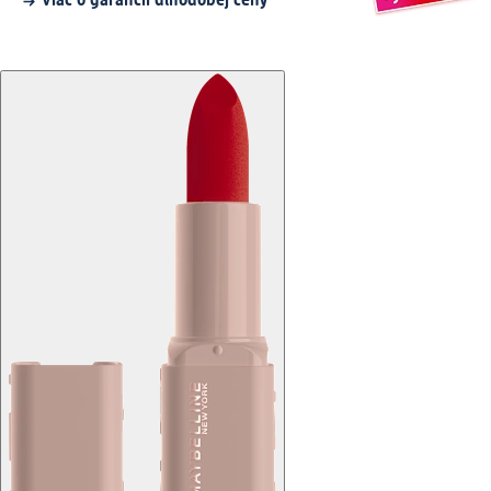
Viac o garancii dlhodobej ceny