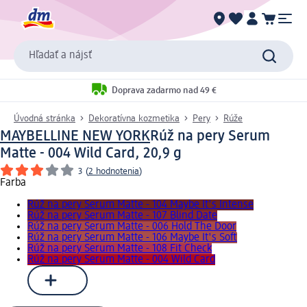
Hľadať a nájsť
Doprava zadarmo nad 49 €
Úvodná stránka
Dekoratívna kozmetika
Pery
Rúže
MAYBELLINE NEW YORK
Rúž na pery Serum
Matte - 004 Wild Card, 20,9 g
3
(
2 hodnotenia
)
Farba
Rúž na pery Serum Matte - 104 Maybe It's Intense
Rúž na pery Serum Matte - 107 Blind Date
Rúž na pery Serum Matte - 006 Hold The Door
Rúž na pery Serum Matte - 106 Maybe It's Soft
Rúž na pery Serum Matte - 108 Fit Check
Rúž na pery Serum Matte - 004 Wild Card