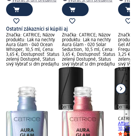
Vybrať si dm predajňu
Vybrať si dm predajňu
Vybra
Ostatní zákazníci si kúpili aj
Značka: CATRICE; Názov
Značka: CATRICE; Názov
Značka: 
produktu: Lak na nechty
produktu: Lak na nechty
produktu
Aura Glam - 040 Ocean
Aura Glam - 020 Solar
Gel Affair
Whisper, 10,5 ml; Cena:
Seduction, 10,5 ml; Cena:
Frequenc
3,65 €; Dostupnosť: Status
3,65 €; Dostupnosť: Status
3,25 €; 
zelený Dostupné, Status
zelený Dostupné, Status
zelený D
sivý Vybrať si dm predajňu
sivý Vybrať si dm predajňu
sivý Vyb
3,25 €
+2
CATRICE
Affair - 
10,5 ml