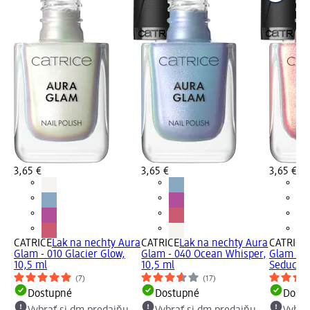
3,65 €
3,65 €
3,65 €
CATRICE
Lak na nechty Aura
CATRICE
Lak na nechty Aura
CATRICE
Glam - 010 Glacier Glow,
Glam - 040 Ocean Whisper,
Glam - 0
10,5 ml
10,5 ml
Seductio
(7)
(17)
Dostupné
Dostupné
Dost