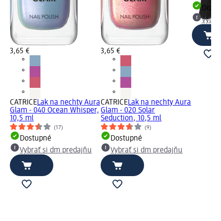
Dost
Vybra
3,65 €
3,65 €
CATRICE
Lak na nechty Aura
CATRICE
Lak na nechty Aura
Glam - 040 Ocean Whisper,
Glam - 020 Solar
10,5 ml
Seduction, 10,5 ml
(17)
(9)
Dostupné
Dostupné
Vybrať si dm predajňu
Vybrať si dm predajňu