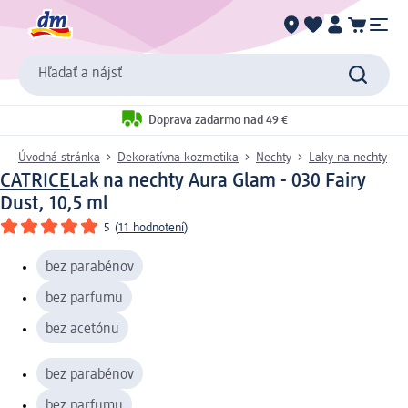
Hľadať a nájsť
Doprava zadarmo nad 49 €
Úvodná stránka
Dekoratívna kozmetika
Nechty
Laky na nechty
CATRICE
Lak na nechty Aura Glam - 030 Fairy
Dust, 10,5 ml
5
(
11 hodnotení
)
bez parabénov
bez parfumu
bez acetónu
bez parabénov
bez parfumu