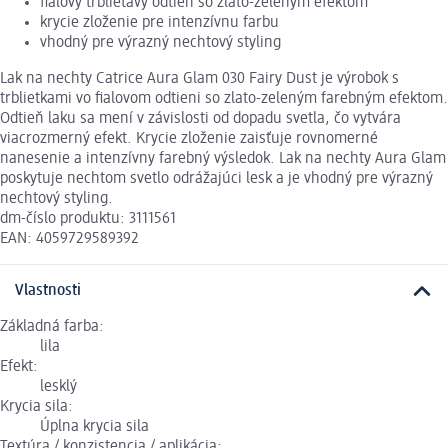
fialový trblietavý odtieň so zlato-zeleným efektom
krycie zloženie pre intenzívnu farbu
vhodný pre výrazný nechtový styling
Lak na nechty Catrice Aura Glam 030 Fairy Dust je výrobok s
trblietkami vo fialovom odtieni so zlato-zeleným farebným efektom.
Odtieň laku sa mení v závislosti od dopadu svetla, čo vytvára
viacrozmerný efekt. Krycie zloženie zaisťuje rovnomerné
nanesenie a intenzívny farebný výsledok. Lak na nechty Aura Glam
poskytuje nechtom svetlo odrážajúci lesk a je vhodný pre výrazný
nechtový styling.
dm-číslo produktu: 3111561
EAN: 4059729589392
Vlastnosti
Základná farba:
lila
Efekt:
lesklý
Krycia sila:
Úplna krycia sila
Textúra / konzistencia / aplikácia: