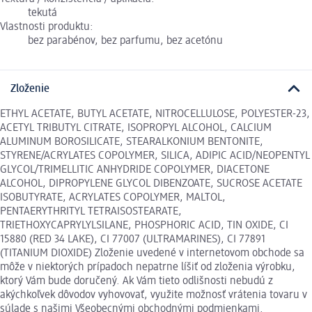
tekutá
Vlastnosti produktu:
bez parabénov, bez parfumu, bez acetónu
Zloženie
ETHYL ACETATE, BUTYL ACETATE, NITROCELLULOSE, POLYESTER-23,
ACETYL TRIBUTYL CITRATE, ISOPROPYL ALCOHOL, CALCIUM
ALUMINUM BOROSILICATE, STEARALKONIUM BENTONITE,
STYRENE/ACRYLATES COPOLYMER, SILICA, ADIPIC ACID/NEOPENTYL
GLYCOL/TRIMELLITIC ANHYDRIDE COPOLYMER, DIACETONE
ALCOHOL, DIPROPYLENE GLYCOL DIBENZOATE, SUCROSE ACETATE
ISOBUTYRATE, ACRYLATES COPOLYMER, MALTOL,
PENTAERYTHRITYL TETRAISOSTEARATE,
TRIETHOXYCAPRYLYLSILANE, PHOSPHORIC ACID, TIN OXIDE, CI
15880 (RED 34 LAKE), CI 77007 (ULTRAMARINES), CI 77891
(TITANIUM DIOXIDE) Zloženie uvedené v internetovom obchode sa
môže v niektorých prípadoch nepatrne líšiť od zloženia výrobku,
ktorý Vám bude doručený. Ak Vám tieto odlišnosti nebudú z
akýchkoľvek dôvodov vyhovovať, využite možnosť vrátenia tovaru v
súlade s našimi Všeobecnými obchodnými podmienkami.