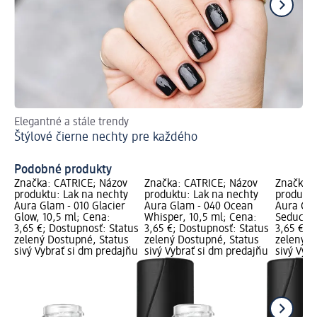
Elegantné a stále trendy
S 
Štýlové čierne nechty pre každého
Up
Podobné produkty
Značka: CATRICE; Názov
Značka: CATRICE; Názov
Značka: 
produktu: Lak na nechty
produktu: Lak na nechty
produktu
Aura Glam - 010 Glacier
Aura Glam - 040 Ocean
Aura Gla
Glow, 10,5 ml; Cena:
Whisper, 10,5 ml; Cena:
Seductio
3,65 €; Dostupnosť: Status
3,65 €; Dostupnosť: Status
3,65 €; 
zelený Dostupné, Status
zelený Dostupné, Status
zelený D
sivý Vybrať si dm predajňu
sivý Vybrať si dm predajňu
sivý Vyb