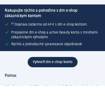
Nakupujte rýchlo a pohodlne s dm e-shop
zákazníckym kontom
⁽¹⁾ Doprava zadarmo od 49 € s dm e-shop kontom.
Prepojenie dm e-shop a active beauty konta s mnohými
zákazníckymi výhodami.
Rýchle a jednoduché spravovanie objednávok.
Vytvoriť dm e-shop konto
Pomoc
Výhody e-shopu
Zákaznícky servis
Zaslanie a dodanie
Vrátenie tovaru
Spoločnosť