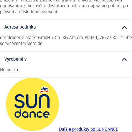
Znížením množstva znížite i ochrannú funkciu. Viacnásobným
nanášaním zabezpečíte dostatočnú ochranu najmä pri potení, po
plávaní a následnom osušení.
Adresa podniku
dm-drogerie markt GmbH + Co. KG Am dm-Platz 1, 76227 Karlsruhe
servicecenter@dm.de
Vyrobené v
Nemecko
Ďalšie produkty od SUNDANCE