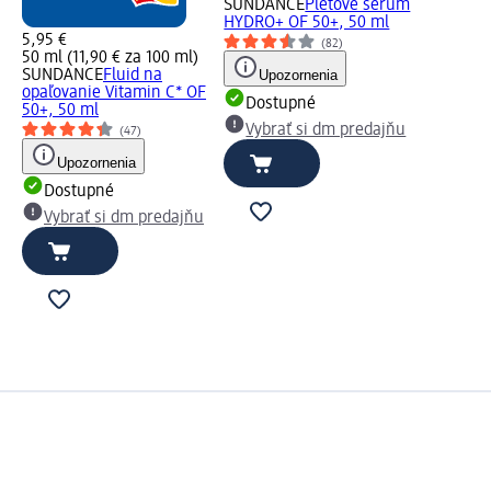
SUNDANCE
Pleťové sérum
HYDRO+ OF 50+, 50 ml
5,95 €
(82)
50 ml (11,90 € za 100 ml)
SUNDANCE
Fluid na
Upozornenia
opaľovanie Vitamin C* OF
Dostupné
50+, 50 ml
Vybrať si dm predajňu
(47)
Upozornenia
Dostupné
Vybrať si dm predajňu