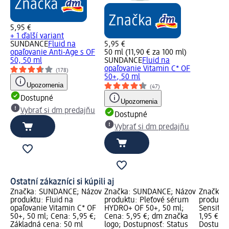
5,95 €
+ 1 ďalší variant
SUNDANCE
Fluid na
5,95 €
opaľovanie Anti-Age s OF
50 ml (11,90 € za 100 ml)
50, 50 ml
SUNDANCE
Fluid na
opaľovanie Vitamin C* OF
(178)
50+, 50 ml
Upozornenia
(47)
Dostupné
Upozornenia
Vybrať si dm predajňu
Dostupné
Vybrať si dm predajňu
Ostatní zákazníci si kúpili aj
Značka: SUNDANCE; Názov
Značka: SUNDANCE; Názov
Značka:
produktu: Fluid na
produktu: Pleťové sérum
produktu
opaľovanie Vitamin C* OF
HYDRO+ OF 50+, 50 ml;
Sensitiv,
50+, 50 ml; Cena: 5,95 €;
Cena: 5,95 €; dm značka
1,95 €; 
Základná cena: 50 ml
logo; Dostupnosť: Status
Dostupno