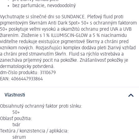
bez parfumácie, nevodoodolný
Vychutnajte si slnečné dni so SUNDANCE. Pleťový fluid proti
pigmentovým škvrnám Anti Dark Spot+ 50+ s ochranným faktorom
50+ poskytuje veľmi vysokú a okamžitú ochranu pred UVA a UVB
žiarením. Zloženie s 1 % ILLUMISCIN-GLOW a 5 % niacínamidu
viditeľne redukuje existujúce pigmentové škvrny a chráni pred
vznikom nových. Rozjasňujúci komplex dodáva pleti žiarivý vzhľad
a chráni pred stmavnutím škvŕn. Fluid sa rýchlo vstrebáva a
zanecháva príjemný pocit na pokožke. Znášanlivosť pokožky je
dermatologicky potvrdená.
dm-číslo produktu: 3110679
EAN: 4066447933864
Vlastnosti
Obsiahnutý ochranný faktor proti slnku:
50+
Oblasť použitia:
tvár
Textúra / konzistencia / aplikácia:
sérum