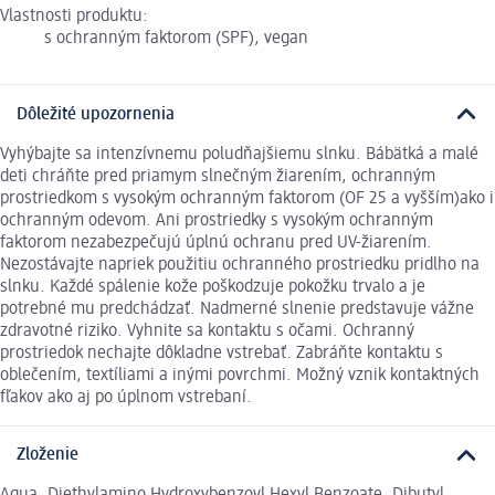
Vlastnosti produktu:
s ochranným faktorom (SPF), vegan
Dôležité upozornenia
Vyhýbajte sa intenzívnemu poludňajšiemu slnku. Bábätká a malé
deti chráňte pred priamym slnečným žiarením, ochranným
prostriedkom s vysokým ochranným faktorom (OF 25 a vyšším)ako i
ochranným odevom. Ani prostriedky s vysokým ochranným
faktorom nezabezpečujú úplnú ochranu pred UV-žiarením.
Nezostávajte napriek použitiu ochranného prostriedku pridlho na
slnku. Každé spálenie kože poškodzuje pokožku trvalo a je
potrebné mu predchádzať. Nadmerné slnenie predstavuje vážne
zdravotné riziko. Vyhnite sa kontaktu s očami. Ochranný
prostriedok nechajte dôkladne vstrebať. Zabráňte kontaktu s
oblečením, textíliami a inými povrchmi. Možný vznik kontaktných
fľakov ako aj po úplnom vstrebaní.
Zloženie