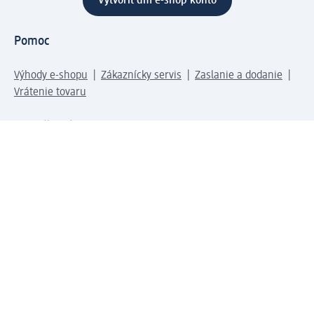
Vytvoriť dm e-shop konto
Pomoc
Výhody e-shopu
Zákaznícky servis
Zaslanie a dodanie
Vrátenie tovaru
Spoločnosť
O nás
Zodpovednosť
Práca a vzdelávanie
Tlačové stredisko
Cesta do dm dialogica
Centrálny sklad
Svet produktov
dm svet
Platobné možnosti