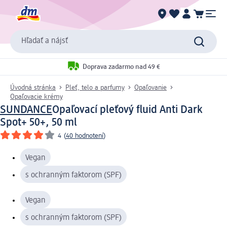
Hľadať a nájsť
Doprava zadarmo nad 49 €
Úvodná stránka
Pleť, telo a parfumy
Opaľovanie
Opaľovacie krémy
SUNDANCE
Opaľovací pleťový fluid Anti Dark
Spot+ 50+, 50 ml
4
(
40 hodnotení
)
Vegan
s ochranným faktorom (SPF)
Vegan
s ochranným faktorom (SPF)