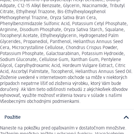
Aqua, Diethylamino Hydroxybenzoyl Hexyl Benzoate, Dibutyl
Adipate, C12-15 Alkyl Benzoate, Glycerin, Niacinamide, Tributyl
Citrate, Ethylhexyl Triazone, Bis-Ethylhexyloxyphenol
Methoxyphenyl Triazine, Oryza Sativa Bran Cera,
Phenylbenzimidazole Sulfonic Acid, Potassium Cetyl Phosphate,
Arginine, Disodium Phosphate, Oryza Sativa Starch, Squalane,
Tocopheryl Acetate, Ethylhexylglycerin, Hydrogenated Palm
Glycerides, Propanediol, Panthenol, Helianthus Annuus Seed
Cera, Microcrystalline Cellulose, Chondrus Crispus Powder,
Potassium Phosphate, Galactoarabinan, Potassium Hydroxide,
Sodium Gluconate, Cellulose Gum, Xanthan Gum, Pentylene
Glycol, Caprylhydroxamic Acid, Hordeum Vulgare Extract, Citric
Acid, Ascorbyl Palmitate, Tocopherol, Helianthus Annuus Seed Oil.
Zloženie uvedené v internetovom obchode sa môže v niektorých
prípadoch nepatrne líšiť od zloženia výrobku, ktorý Vám bude
doručený. Ak Vám tieto odlišnosti nebudú z akýchkoľvek dôvodov
vyhovovať, využite možnosť vrátenia tovaru v súlade s našimi
Všeobecnými obchodnými podmienkami.
Použitie
Naneste na pokožku pred opaľovaním v dostatočnom množstve.