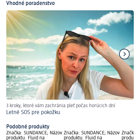
Vhodné poradenstvo
3 kroky, ktoré vám zachránia pleť počas horúcich dní
Prí
Letné SOS pre pokožku
ch
Mu
Podobné produkty
Značka: SUNDANCE; Názov
Značka: SUNDANCE; Názov
Značka:
produktu: Fluid na
produktu: Fluid na
produktu