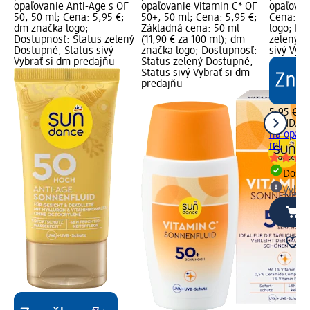
opaľovanie Anti-Age s OF
opaľovanie Vitamin C* OF
opaľovan
50, 50 ml; Cena: 5,95 €;
50+, 50 ml; Cena: 5,95 €;
Cena: 5,
dm značka logo;
Základná cena: 50 ml
logo; Do
Dostupnosť: Status zelený
(11,90 € za 100 ml); dm
zelený D
Dostupné, Status sivý
značka logo; Dostupnosť:
sivý Vyb
Vybrať si dm predajňu
Status zelený Dostupné,
Status sivý Vybrať si dm
predajňu
5,95 €
SUNDAN
na opaľo
ml
Dost
Vybra