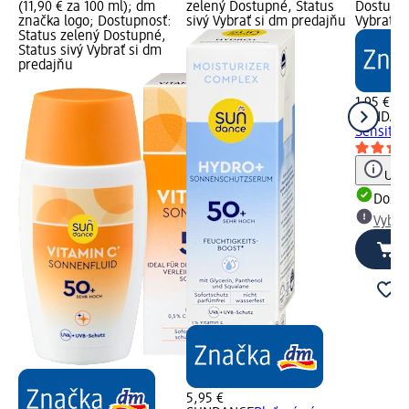
(11,90 € za 100 ml); dm
zelený Dostupné, Status
Dostupné
značka logo; Dostupnosť:
sivý Vybrať si dm predajňu
Vybrať s
Status zelený Dostupné,
Status sivý Vybrať si dm
predajňu
1,95 €
SUNDAN
Sensitiv,
Upoz
Dost
Vybra
5,95 €