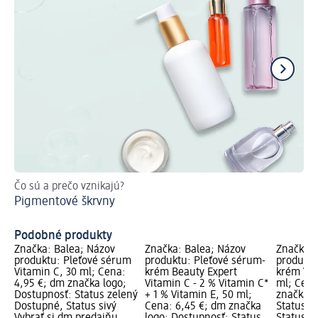
Čo sú a prečo vznikajú?
Ko
Pigmentové škrvny
šk
Ak
Podobné produkty
Značka: Balea; Názov
Značka: Balea; Názov
Značka: 
produktu: Pleťové sérum
produktu: Pleťové sérum-
produktu
Vitamin C, 30 ml; Cena:
krém Beauty Expert
krém Vit
4,95 €; dm značka logo;
Vitamin C - 2 % Vitamin C*
ml; Cena
Dostupnosť: Status zelený
+ 1 % Vitamin E, 50 ml;
značka l
Dostupné, Status sivý
Cena: 6,45 €; dm značka
Status z