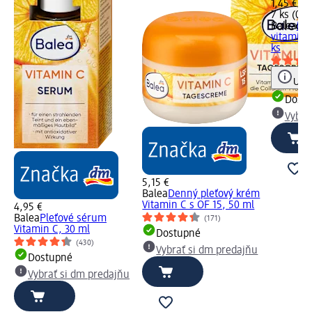
1,45 €
7 ks (0,2
Balea
Ple
vitamíno
ks
Upoz
Dost
Vybra
5,15 €
Balea
Denný pleťový krém
Vitamin C s OF 15, 50 ml
4,95 €
Balea
Pleťové sérum
(171)
Vitamin C, 30 ml
Dostupné
(430)
Vybrať si dm predajňu
Dostupné
Vybrať si dm predajňu