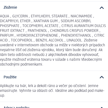
Zloženie
AQUA , GLYCERIN , ETHYLHEXYL STEARATE , NIACINAMIDE ,
DICAPRYLYL ETHER , XANTHAN GUM , SODIUM ASCORBYL
PHOSPHATE , TOCOPHERYL ACETATE , CITRUS AURANTIUM DULCIS
FRUIT EXTRACT , PANTHENOL , CHONDRUS CRISPUS POWDER ,
PARFUM , HYDROXYACETOPHENONE , PHENOXYETHANOL , CITRIC
ACID , TOCOPHEROL , BENZYL ALCOHOL , LINALOOL. Zloženie
uvedené v internetovom obchode sa môže v niektorých prípadoch
nepatrne líšiť od zloženia výrobku, ktorý Vám bude doručený. Ak
Vám tieto odlišnosti nebudú z akýchkoľvek dôvodov vyhovovať,
využite možnosť vrátenia tovaru v súlade s našimi Všeobecnými
obchodnými podmienkami.
Použitie
Aplikujte na tvár, krk a dekolt ráno a večer po očistení. Jemne
vmasírujte. Vyhnite sa oblasti očí. Ideálne ako podklad pod make-
up.