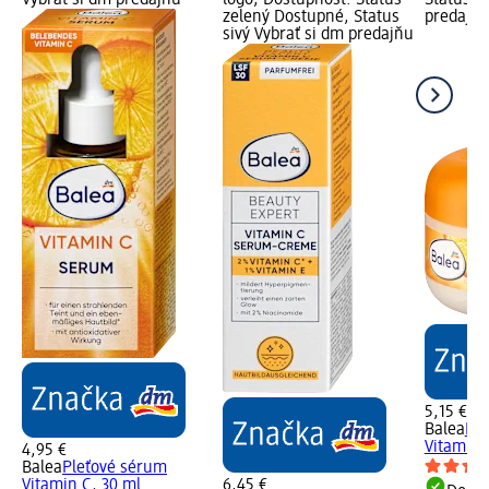
Vybrať si dm predajňu
logo; Dostupnosť: Status
Status si
zelený Dostupné, Status
predajň
sivý Vybrať si dm predajňu
5,15 €
Balea
Den
Vitamin 
4,95 €
Balea
Pleťové sérum
Vitamin C, 30 ml
6,45 €