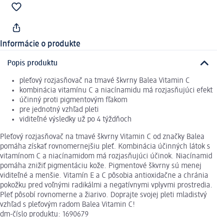
Informácie o produkte
Popis produktu
pleťový rozjasňovač na tmavé škvrny Balea Vitamin C
kombinácia vitamínu C a niacínamidu má rozjasňujúci efekt
účinný proti pigmentovým fľakom
pre jednotný vzhľad pleti
viditeľné výsledky už po 4 týždňoch
Pleťový rozjasňovač na tmavé škvrny Vitamin C od značky Balea
pomáha získať rovnomernejšiu pleť. Kombinácia účinných látok s
vitamínom C a niacínamidom má rozjasňujúci účinok. Niacínamid
pomáha znižiť pigmentáciu kože. Pigmentové škvrny sú menej
viditeľné a menšie. Vitamín E a C pôsobia antioxidačne a chránia
pokožku pred voľnými radikálmi a negatívnymi vplyvmi prostredia.
Pleť pôsobí rovnomerne a žiarivo. Doprajte svojej pleti mladistvý
vzhľad s pleťovým radom Balea Vitamin C!
dm-číslo produktu: 1690679