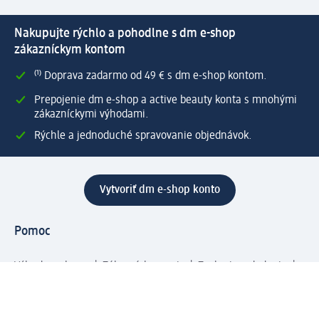
Nakupujte rýchlo a pohodlne s dm e-shop
zákazníckym kontom
⁽¹⁾ Doprava zadarmo od 49 € s dm e-shop kontom.
Prepojenie dm e-shop a active beauty konta s mnohými
zákazníckymi výhodami.
Rýchle a jednoduché spravovanie objednávok.
Vytvoriť dm e-shop konto
Pomoc
Výhody e-shopu
Zákaznícky servis
Zaslanie a dodanie
Vrátenie tovaru
Spoločnosť