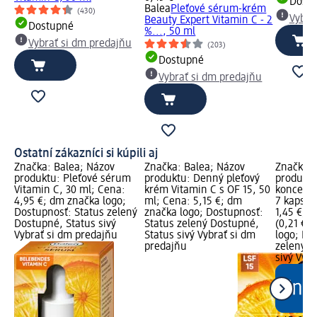
Dost
Balea
Pleťové sérum-krém
(430)
Vybra
Beauty Expert Vitamin C - 2
Dostupné
%..., 50 ml
Vybrať si dm predajňu
(203)
Dostupné
Vybrať si dm predajňu
Ostatní zákazníci si kúpili aj
Značka: Balea; Názov
Značka: Balea; Názov
Značka: 
produktu: Pleťové sérum
produktu: Denný pleťový
produktu
Vitamin C, 30 ml; Cena:
krém Vitamin C s OF 15, 50
koncentr
4,95 €; dm značka logo;
ml; Cena: 5,15 €; dm
7 kapsúl,
Dostupnosť: Status zelený
značka logo; Dostupnosť:
1,45 €; 
Dostupné, Status sivý
Status zelený Dostupné,
(0,21 € z
Vybrať si dm predajňu
Status sivý Vybrať si dm
logo; Do
predajňu
zelený D
sivý Vyb