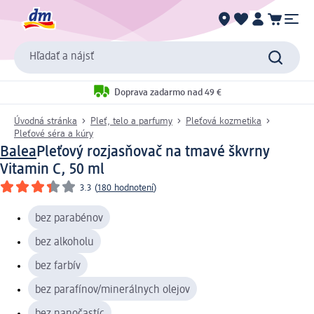
Hľadať a nájsť
Doprava zadarmo nad 49 €
Úvodná stránka
Pleť, telo a parfumy
Pleťová kozmetika
Pleťové séra a kúry
Balea
Pleťový rozjasňovač na tmavé škvrny
Vitamin C, 50 ml
3.3
(
180 hodnotení
)
bez parabénov
bez alkoholu
bez farbív
bez parafínov/minerálnych olejov
bez nanočastíc