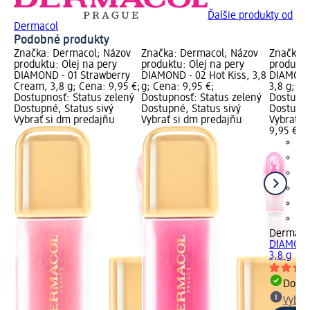
Ďalšie produkty od
Dermacol
Podobné produkty
Značka: Dermacol; Názov
Značka: Dermacol; Názov
Značka: 
produktu: Olej na pery
produktu: Olej na pery
produktu
DIAMOND - 01 Strawberry
DIAMOND - 02 Hot Kiss, 3,8
DIAMOND
Cream, 3,8 g; Cena: 9,95 €;
g; Cena: 9,95 €;
3,8 g; Ce
Dostupnosť: Status zelený
Dostupnosť: Status zelený
Dostupno
Dostupné, Status sivý
Dostupné, Status sivý
Dostupné
Vybrať si dm predajňu
Vybrať si dm predajňu
Vybrať s
9,95 €
Dermaco
DIAMOND
3,8 g
Dost
Vybra