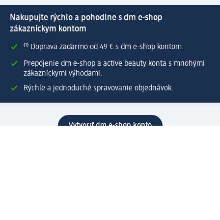
Nakupujte rýchlo a pohodlne s dm e-shop
zákazníckym kontom
⁽¹⁾ Doprava zadarmo od 49 € s dm e-shop kontom.
Prepojenie dm e-shop a active beauty konta s mnohými
zákazníckymi výhodami.
Rýchle a jednoduché spravovanie objednávok.
Vytvoriť dm e-shop konto
Pomoc
Výhody e-shopu
Zákaznícky servis
Zaslanie a dodanie
Vrátenie tovaru
Spoločnosť