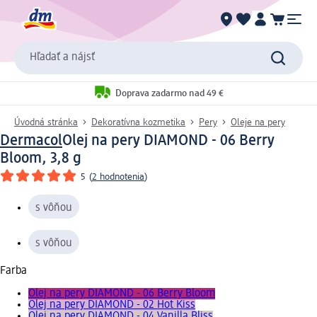
Hľadať a nájsť
Doprava zadarmo nad 49 €
Úvodná stránka
Dekoratívna kozmetika
Pery
Oleje na pery
Dermacol
Olej na pery DIAMOND - 06 Berry
Bloom, 3,8 g
5
(
2 hodnotenia
)
s vôňou
s vôňou
Farba
Olej na pery DIAMOND - 06 Berry Bloom
Olej na pery DIAMOND - 02 Hot Kiss
Olej na pery DIAMOND - 04 Vanilla Bliss