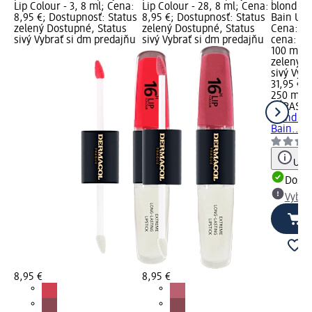
Lip Colour - 3, 8 ml; Cena:
Lip Colour - 28, 8 ml; Cena:
blond vl
8,95 €; Dostupnosť: Status
8,95 €; Dostupnosť: Status
Bain Ultr
zelený Dostupné, Status
zelený Dostupné, Status
Cena: 31
sivý Vybrať si dm predajňu
sivý Vybrať si dm predajňu
cena: 25
100 ml);
zelený D
sivý Vyb
31,95 €
250 ml (
KÉRASTA
blond vl
Bain...,
Upoz
Dost
Vybra
8,95 €
8,95 €