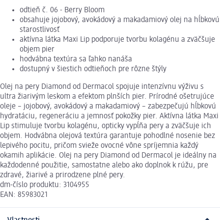
odtieň č. 06 - Berry Bloom
obsahuje jojobový, avokádový a makadamiový olej na hĺbkovú
starostlivosť
aktívna látka Maxi Lip podporuje tvorbu kolagénu a zväčšuje
objem pier
hodvábna textúra sa ľahko nanáša
dostupný v šiestich odtieňoch pre rôzne štýly
Olej na pery Diamond od Dermacol spojuje intenzívnu výživu s
ultra žiarivým leskom a efektom plnších pier. Prírodné ošetrujúce
oleje – jojobový, avokádový a makadamiový – zabezpečujú hĺbkovú
hydratáciu, regeneráciu a jemnosť pokožky pier. Aktívna látka Maxi
Lip stimuluje tvorbu kolagénu, opticky vypĺňa pery a zväčšuje ich
objem. Hodvábna olejová textúra garantuje pohodlné nosenie bez
lepivého pocitu, pričom svieže ovocné vône spríjemnia každý
okamih aplikácie. Olej na pery Diamond od Dermacol je ideálny na
každodenné použitie, samostatne alebo ako doplnok k rúžu, pre
zdravé, žiarivé a prirodzene plné pery.
dm-číslo produktu: 3104955
EAN: 85983021