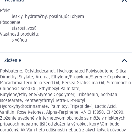
Vlastnosti
Efekt:
lesklý, hydratačný, posilňujúci objem
Pôsobenie:
starostlivosť
Vlastnosti produktu:
s vôňou
Zloženie
Polybutene, Octyldodecanol, Hydrogenated Polyisobutene, Silica
Dimethyl Silylate, Aroma, Ethylene/Propylene/Styrene Copolymer,
Macadamia Ternifolia Seed Oil, Persea Gratissima Oil, Simmondsia
Chinensis Seed Oil, Ethylhexyl Palmitate,
Butylene/Ethylene/Styrene Copolymer, Tribehenin, Sorbitan
Isostearate, Pentaerythrityl Tetra-Di-t-Butyl
Hydroxyhydrocinnamate, Palmitoyl Tripeptide-1, Lactic Acid,
Vanillin, Rose Ketones, Alpha-Terpinene, +/- CI 15850, CI 42090.
Zloženie uvedené v internetovom obchode sa môže v niektorých
prípadoch nepatrne líšiť od zloženia výrobku, ktorý Vám bude
doručený. Ak Vám tieto odlišnosti nebudú z akýchkoľvek dôvodov