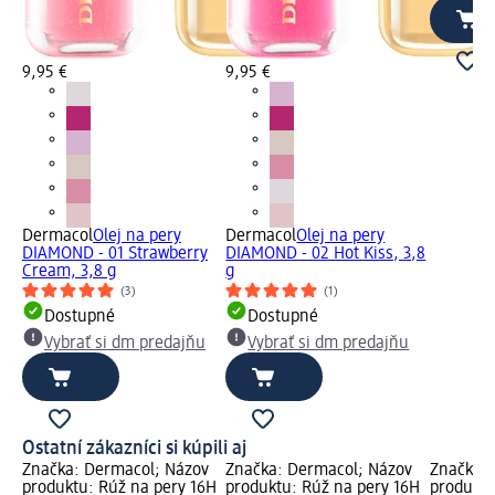
9,95 €
9,95 €
Dermacol
Olej na pery
Dermacol
Olej na pery
DIAMOND - 01 Strawberry
DIAMOND - 02 Hot Kiss, 3,8
Cream, 3,8 g
g
(3)
(1)
Dostupné
Dostupné
Vybrať si dm predajňu
Vybrať si dm predajňu
Ostatní zákazníci si kúpili aj
Značka: Dermacol; Názov
Značka: Dermacol; Názov
Značka:
produktu: Rúž na pery 16H
produktu: Rúž na pery 16H
produkt