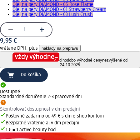
Olej na pery DIAMOND - 05 Rose Flame
Olej na pery DIAMOND - 01 Strawberry Cream
Olej na pery DIAMOND - 03 Lush Crush
9,95 €
vrátane DPH, plus
náklady na prepravu
dlhodobo výhodné ceny
nezvýšené od
24.10.2025
Do košíka
Dostupné
Štandardné doručenie 2-3 pracovné dni
Skontrolovať dostupnosť v dm predajni
Poštovné zadarmo od 49 € s dm e-shop kontom
Bezplatné vrátenie aj v dm predajni
1 € = 1 active beauty bod