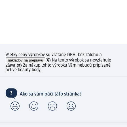
Všetky ceny výrobkov sú vrátane DPH, bez zálohu a
nákladov na prepravu
(§) Na tento výrobok sa nevzťahuje
zľava.
(#) Za nákup tohto výrobku Vám nebudú pripísané
active beauty body.
Ako sa vám páči táto stránka?