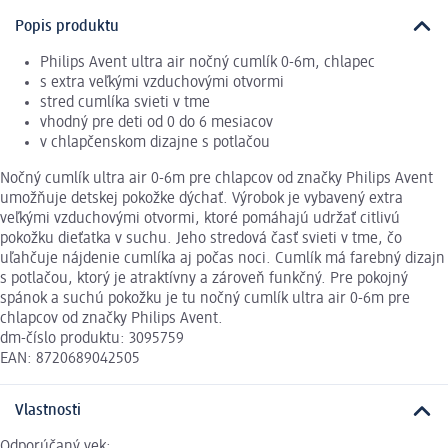
Popis produktu
Philips Avent ultra air nočný cumlík 0-6m, chlapec
s extra veľkými vzduchovými otvormi
stred cumlíka svieti v tme
vhodný pre deti od 0 do 6 mesiacov
v chlapčenskom dizajne s potlačou
Nočný cumlík ultra air 0-6m pre chlapcov od značky Philips Avent
umožňuje detskej pokožke dýchať. Výrobok je vybavený extra
veľkými vzduchovými otvormi, ktoré pomáhajú udržať citlivú
pokožku dieťatka v suchu. Jeho stredová časť svieti v tme, čo
uľahčuje nájdenie cumlíka aj počas noci. Cumlík má farebný dizajn
s potlačou, ktorý je atraktívny a zároveň funkčný. Pre pokojný
spánok a suchú pokožku je tu nočný cumlík ultra air 0-6m pre
chlapcov od značky Philips Avent.
dm-číslo produktu: 3095759
EAN: 8720689042505
Vlastnosti
Odporúčaný vek: