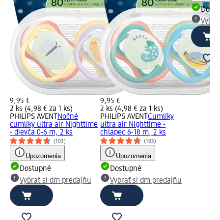
Dost
Vybra
9,95 €
9,95 €
2 ks (4,98 € za 1 ks)
2 ks (4,98 € za 1 ks)
PHILIPS AVENT
Nočné
PHILIPS AVENT
Cumlíky
cumlíky ultra air Nighttime
ultra air Nighttime -
- dievča 0-6 m, 2 ks
chlapec 6-18 m, 2 ks
(103)
(103)
Upozornenia
Upozornenia
Dostupné
Dostupné
Vybrať si dm predajňu
Vybrať si dm predajňu