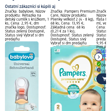
Ostatní zákazníci si kúpili aj
Značka: babylove; Názov
Značka: Pampers Premium
Značka: 
produktu: Retiazka na
Care; Názov produktu:
Názov pr
detský cumlík s krúžkom, 1
Plienky veľkosť 2 (4 - 8 kg),
fľaša Na
ks; Cena: 2,95 €; dm
68 ks; Cena: 13,95 €;
ml, veľ. 
značka logo; Dostupnosť:
Základná cena: 68 ks
Cena: 9,
Status zelený Dostupné,
(0,21 € za 1 ks);
Status z
Status sivý Vybrať si dm
Dostupnosť: Status zelený
Status si
predajňu
Dostupné, Status sivý
predajň
Vybrať si dm predajňu
9,95 €
PHILIPS
fľaša Na
ml, veľ. 2
Dost
Vybra