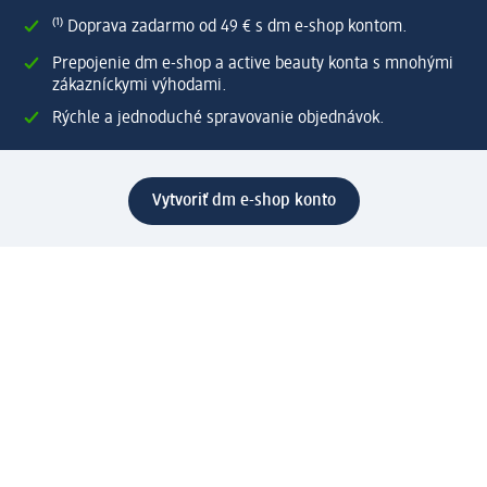
⁽¹⁾ Doprava zadarmo od 49 € s dm e-shop kontom.
Prepojenie dm e-shop a active beauty konta s mnohými
zákazníckymi výhodami.
Rýchle a jednoduché spravovanie objednávok.
Vytvoriť dm e-shop konto
Pomoc
Výhody e-shopu
Zákaznícky servis
Zaslanie a dodanie
Vrátenie tovaru
Spoločnosť
O nás
Zodpovednosť
Práca a vzdelávanie
Tlačové stredisko
Cesta do dm dialogica