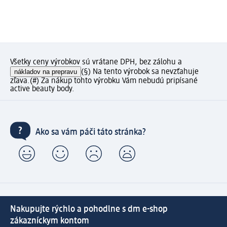
Všetky ceny výrobkov sú vrátane DPH, bez zálohu a
nákladov na prepravu
(§) Na tento výrobok sa nevzťahuje
zľava.
(#) Za nákup tohto výrobku Vám nebudú pripísané
active beauty body.
Ako sa vám páči táto stránka?
Nakupujte rýchlo a pohodlne s dm e-shop
zákazníckym kontom