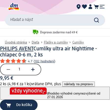
Hľadať a nájsť
Doprava zadarmo nad 49 €
Úvodná stránka
Dieťa
Fľašky a cumlíky
Cumlíky
PHILIPS AVENT
Cumlíky ultra air Nighttime -
chlapec 0-6 m, 2 ks
4.7
(
102 hodnotení
)
9,95 €
2 ks (4,98 € za 1 ks)
vrátane DPH, plus
náklady na prepravu
dlhodobo výhodné ceny
nezvýšené od
27.01.2026
Do košíka