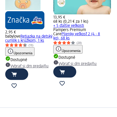
13,95 €
68 ks (0,21 € za 1 ks)
+ 5 ďalšie veľkosti
Pampers Premium
2,95 €
Care
Plienky veľkosť 2 (4 - 8
babylove
Retiazka na detský
kg), 68 ks
cumlík s krúžkom, 1 ks
(20)
(13)
Upozornenia
Upozornenia
Dostupné
Dostupné
Vybrať si dm predajňu
Vybrať si dm predajňu