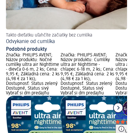
Takto dieťatku uľahčíte začiatky bez cumlíka
Odvykanie od cumlíka
Podobné produkty
Značka: PHILIPS AVENT;
Značka: PHILIPS AVENT;
Značka: 
Názov produktu: Nočné
Názov produktu: Cumlíky
Názov pr
cumlíky ultra air Nighttime
ultra air Nighttime -
ultra air
- dievča 0-6 m, 2 ks; Cena:
chlapec 6-18 m, 2 ks; Cena:
chlapec 
9,95 €; Základná cena: 2 ks
9,95 €; Základná cena: 2 ks
9,95 €; 
(4,98 € za 1 ks);
(4,98 € za 1 ks);
(4,98 € z
Dostupnosť: Status zelený
Dostupnosť: Status zelený
Dostupno
Dostupné, Status sivý
Dostupné, Status sivý
Dostupné
Vybrať si dm predajňu
Vybrať si dm predajňu
Vybrať s
9,95 €
2 ks (4,9
PHILIPS
ultra air
chlapec 
Upoz