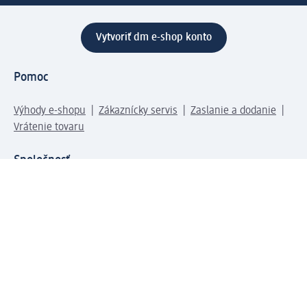
Vytvoriť dm e-shop konto
Pomoc
Výhody e-shopu
Zákaznícky servis
Zaslanie a dodanie
Vrátenie tovaru
Spoločnosť
O nás
Zodpovednosť
Práca a vzdelávanie
Tlačové stredisko
Cesta do dm dialogica
Centrálny sklad
Svet produktov
dm svet