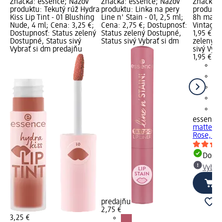
Značka: essence; Názov
Značka: essence; Názov
Značka: 
produktu: Tekutý rúž Hydra
produktu: Linka na pery
produktu
Kiss Lip Tint - 01 Blushing
Line n' Stain - 01, 2,5 ml;
8h matte
Nude, 4 ml; Cena: 3,25 €;
Cena: 2,75 €; Dostupnosť:
Vintage 
Dostupnosť: Status zelený
Status zelený Dostupné,
1,95 €; 
Dostupné, Status sivý
Status sivý Vybrať si dm
zelený D
Vybrať si dm predajňu
sivý Vyb
1,95 €
essence
matte co
Rose, 0,
Dost
Vybra
predajňu
2,75 €
3,25 €