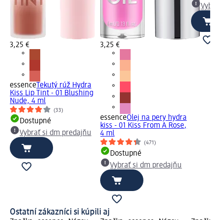
Vybra
3,25 €
3,25 €
essence
Tekutý rúž Hydra
Kiss Lip Tint - 01 Blushing
Nude, 4 ml
(33)
essence
Olej na pery hydra
Dostupné
kiss - 01 Kiss From A Rose,
Vybrať si dm predajňu
4 ml
(471)
Dostupné
Vybrať si dm predajňu
Ostatní zákazníci si kúpili aj