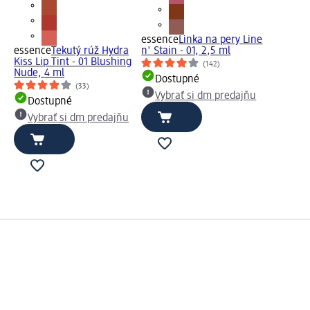
essence
Linka na pery Line
essence
Tekutý rúž Hydra
n' Stain - 01, 2,5 ml
Kiss Lip Tint - 01 Blushing
(142)
Nude, 4 ml
Dostupné
(33)
Vybrať si dm predajňu
Dostupné
Vybrať si dm predajňu