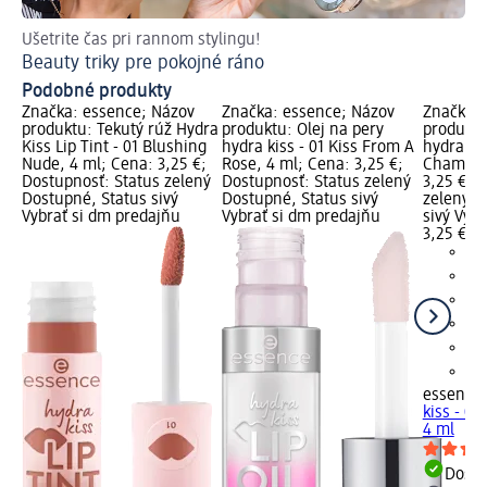
Ušetrite čas pri rannom stylingu!
Do
Beauty triky pre pokojné ráno
Čo
Podobné produkty
Značka: essence; Názov
Značka: essence; Názov
Značka: 
produktu: Tekutý rúž Hydra
produktu: Olej na pery
produktu
Kiss Lip Tint - 01 Blushing
hydra kiss - 01 Kiss From A
hydra kis
Nude, 4 ml; Cena: 3,25 €;
Rose, 4 ml; Cena: 3,25 €;
Champag
Dostupnosť: Status zelený
Dostupnosť: Status zelený
3,25 €; 
Dostupné, Status sivý
Dostupné, Status sivý
zelený D
Vybrať si dm predajňu
Vybrať si dm predajňu
sivý Vyb
3,25 €
essence
kiss - 0
4 ml
Dost