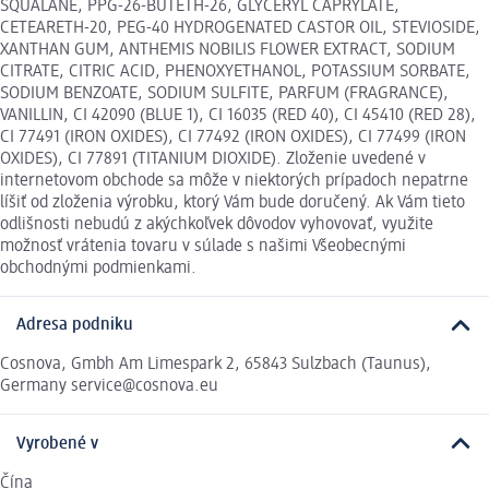
SQUALANE, PPG-26-BUTETH-26, GLYCERYL CAPRYLATE,
CETEARETH-20, PEG-40 HYDROGENATED CASTOR OIL, STEVIOSIDE,
XANTHAN GUM, ANTHEMIS NOBILIS FLOWER EXTRACT, SODIUM
CITRATE, CITRIC ACID, PHENOXYETHANOL, POTASSIUM SORBATE,
SODIUM BENZOATE, SODIUM SULFITE, PARFUM (FRAGRANCE),
VANILLIN, CI 42090 (BLUE 1), CI 16035 (RED 40), CI 45410 (RED 28),
CI 77491 (IRON OXIDES), CI 77492 (IRON OXIDES), CI 77499 (IRON
OXIDES), CI 77891 (TITANIUM DIOXIDE). Zloženie uvedené v
internetovom obchode sa môže v niektorých prípadoch nepatrne
líšiť od zloženia výrobku, ktorý Vám bude doručený. Ak Vám tieto
odlišnosti nebudú z akýchkoľvek dôvodov vyhovovať, využite
možnosť vrátenia tovaru v súlade s našimi Všeobecnými
obchodnými podmienkami.
Adresa podniku
Cosnova, Gmbh Am Limespark 2, 65843 Sulzbach (Taunus),
Germany service@cosnova.eu
Vyrobené v
Čína