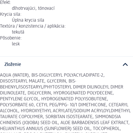
Efekt:
dlhotrvajúci, tónovací
Krycia sila:
Úplna krycia sila
Textúra / konzistencia / aplikácia:
tekutá
Pôsobenie:
lesk
Zloženie
AQUA (WATER), BIS-DIGLYCERYL POLYACYLADIPATE-2,
DIISOSTEARYL MALATE, GLYCERIN, BIS-
BEHENYL/ISOSTEARYL/PHYTOSTERYL DIMER DILINOLEYL DIMER
DILINOLEATE, DIGLYCERIN, HYDROGENATED POLYDECENE,
PENTYLENE GLYCOL, HYDROGENATED POLYISOBUTENE,
POLYSORBATE 60, CETYL PEG/PPG- 10/1 DIMETHICONE, CETEARYL
ALCOHOL, HYDROXYETHYL ACRYLATE/SODIUM ACRYLOYLDIMETHYL
TAURATE COPOLYMER, SORBITAN ISOSTEARATE, SIMMONDSIA
CHINENSIS (JOJOBA) SEED OIL, ALOE BARBADENSIS LEAF EXTRACT,
HELIANTHUS ANNUUS (SUNFLOWER) SEED OIL, TOCOPHEROL,