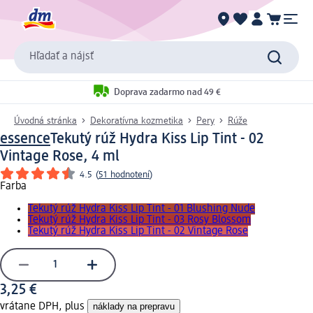
Hľadať a nájsť
Doprava zadarmo nad 49 €
Úvodná stránka
Dekoratívna kozmetika
Pery
Rúže
essence
Tekutý rúž Hydra Kiss Lip Tint - 02
Vintage Rose, 4 ml
4.5
(
51 hodnotení
)
Farba
Tekutý rúž Hydra Kiss Lip Tint - 01 Blushing Nude
Tekutý rúž Hydra Kiss Lip Tint - 03 Rosy Blossom
Tekutý rúž Hydra Kiss Lip Tint - 02 Vintage Rose
3,25 €
vrátane DPH, plus
náklady na prepravu