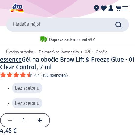
Hľadať a nájsť
Doprava zadarmo nad 49 €
Úvodná stránka
Dekoratívna kozmetika
Oči
Obočie
essence
Gél na obočie Brow Lift & Freeze Glue - 01
Clear Control, 7 ml
4.4
(
195 hodnotení
)
bez acetónu
bez acetónu
4,45 €