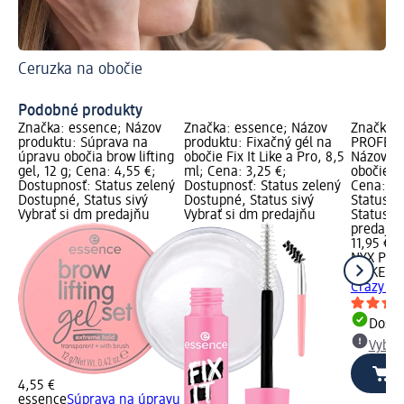
Ceruzka na obočie
Ne
Po
Podobné produkty
Značka: essence; Názov
Značka: essence; Názov
Značka:
produktu: Súprava na
produktu: Fixačný gél na
PROFESS
úpravu obočia brow lifting
obočie Fix It Like a Pro, 8,5
Názov pr
gel, 12 g; Cena: 4,55 €;
ml; Cena: 3,25 €;
obočie - 
Dostupnosť: Status zelený
Dostupnosť: Status zelený
Cena: 11
Dostupné, Status sivý
Dostupné, Status sivý
Status z
Vybrať si dm predajňu
Vybrať si dm predajňu
Status si
predajň
11,95 €
NYX PRO
MAKEUP
Crazy Lif
Dost
Vybra
4,55 €
essence
Súprava na úpravu