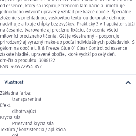
od essence, ktorý sa inšpiruje trendom laminácie a umožňuje
jednoducho vytvoriť upravený vzhľad pre každé obočie. Špeciálne
zloženie s priehľadnou, voskovitou textúrou dokonale definuje,
nadvihuje a fixuje chĺpky bez zvyškov. Praktický 3-v-1 aplikátor slúži
na česanie, tvarovanie aj precíznu fixáciu, čo ocenia všetci
milovníci precízneho líčenia. Gél je všestranný – podporuje
prirodzený aj výrazný make-up podľa individuálnych požiadaviek. S
gélom na obočie Lift & Freeze Glue 01 Clear Control od essence
získate hladké, upravené obočie, ktoré vydrží po celý deň.
dm-číslo produktu: 3088122
EAN: 4059729541857
Vlastnosti
Základná farba:
transparentná
Efekt:
dlhotrvajúci
Krycia sila:
Priesvitná krycia sila
Textúra / konzistencia / aplikácia: