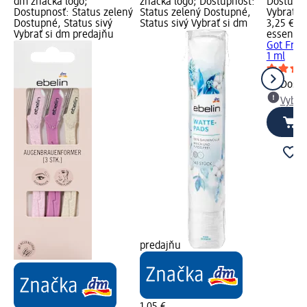
dm značka logo;
značka logo; Dostupnosť:
Dostupné
Dostupnosť: Status zelený
Status zelený Dostupné,
Vybrať s
Dostupné, Status sivý
Status sivý Vybrať si dm
3,25 €
Vybrať si dm predajňu
essence
Got Freck
1 ml
Dost
Vybra
predajňu