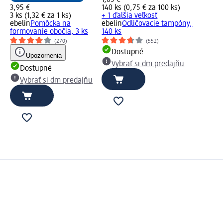
1,05 €
3,95 €
140 ks (0,75 € za 100 ks)
3 ks (1,32 € za 1 ks)
+ 1 ďalšia veľkosť
ebelin
Pomôcka na
ebelin
Odličovacie tampóny,
formovanie obočia, 3 ks
140 ks
(270)
(552)
Dostupné
Upozornenia
Vybrať si dm predajňu
Dostupné
Vybrať si dm predajňu