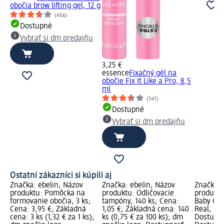
obočia brow lifting gel, 12 g
(456)
Dostupné
Vybrať si dm predajňu
3,25 €
essence
Fixačný gél na
obočie Fix It Like a Pro, 8,5
ml
(141)
Dostupné
Vybrať si dm predajňu
Ostatní zákazníci si kúpili aj
Značka: ebelin; Názov
Značka: ebelin; Názov
Značka: 
produktu: Pomôcka na
produktu: Odličovacie
produktu
formovanie obočia, 3 ks;
tampóny, 140 ks; Cena:
Baby Got
Cena: 3,95 €; Základná
1,05 €; Základná cena: 140
Real, 1 m
cena: 3 ks (1,32 € za 1 ks);
ks (0,75 € za 100 ks); dm
Dostupno