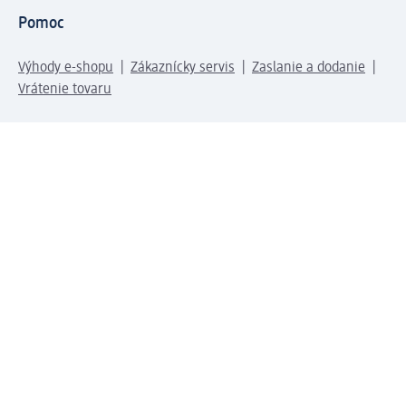
Pomoc
Výhody e-shopu
Zákaznícky servis
Zaslanie a dodanie
Vrátenie tovaru
Spoločnosť
O nás
Zodpovednosť
Práca a vzdelávanie
Tlačové stredisko
Cesta do dm dialogica
Centrálny sklad
Svet produktov
dm svet
Platobné možnosti