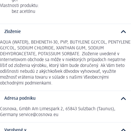
gél
Vlastnosti produktu:
bez acetónu
Zloženie
AQUA (WATER), BEHENETH-30, PVP, BUTYLENE GLYCOL, PENTYLENE
GLYCOL, SODIUM CHLORIDE, XANTHAN GUM, SODIUM
DEHYDROACETATE, POTASSIUM SORBATE. Zloženie uvedené v
internetovom obchode sa môže v niektorých prípadoch nepatrne
líšiť od zloženia výrobku, ktorý Vám bude doručený. Ak Vám tieto
odlišnosti nebudú z akýchkoľvek dôvodov vyhovovať, využite
možnosť vrátenia tovaru v súlade s našimi Všeobecnými
obchodnými podmienkami.
Adresa podniku
Cosnova, Gmbh Am Limespark 2, 65843 Sulzbach (Taunus),
Germany service@cosnova.eu
Vyrobené v