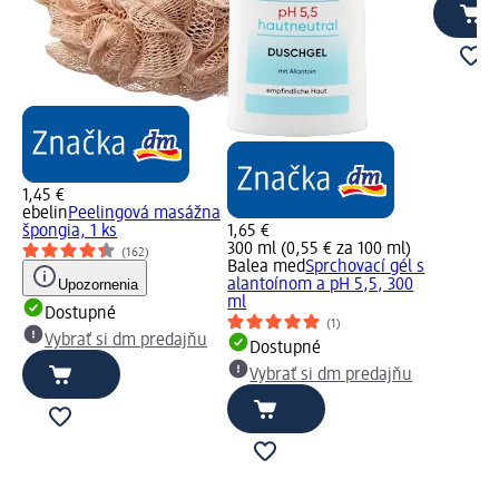
1,45 €
ebelin
Peelingová masážna
špongia, 1 ks
1,65 €
300 ml (0,55 € za 100 ml)
(162)
Balea med
Sprchovací gél s
Upozornenia
alantoínom a pH 5,5, 300
ml
Dostupné
(1)
Vybrať si dm predajňu
Dostupné
Vybrať si dm predajňu