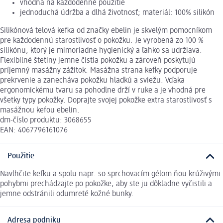
vhodná na každodenné použitie
jednoduchá údržba a dlhá životnosť; materiál: 100% silikón
Silikónová telová kefka od značky ebelin je skvelým pomocníkom
pre každodennú starostlivosť o pokožku. Je vyrobená zo 100 %
silikónu, ktorý je mimoriadne hygienický a ľahko sa udržiava.
Flexibilné štetiny jemne čistia pokožku a zároveň poskytujú
príjemný masážny zážitok. Masážna strana kefky podporuje
prekrvenie a zanecháva pokožku hladkú a sviežu. Vďaka
ergonomickému tvaru sa pohodlne drží v ruke a je vhodná pre
všetky typy pokožky. Doprajte svojej pokožke extra starostlivosť s
masážnou kefou ebelin.
dm-číslo produktu: 3068655
EAN: 4067796161076
Použitie
Navlhčite kefku a spolu napr. so sprchovacím gélom ňou krúživými
pohybmi prechádzajte po pokožke, aby ste ju dôkladne vyčistili a
jemne odstránili odumreté kožné bunky.
Adresa podniku