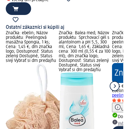
Všetky dm predajne
Ostatní zákazníci si kúpili aj
Značka: ebelin; Názov
Značka: Balea med; Názov
Značka: 
produktu: Peelingová
produktu: Sprchovací gél s
produktu
masážna špongia, 1 ks;
alantoínom a pH 5,5, 300
peelingov
Cena: 1,45 €; dm značka
ml; Cena: 1,65 €; Základná
Cena: 2,
logo; Dostupnosť: Status
cena: 300 ml (0,55 € za 100
logo; Do
zelený Dostupné, Status
ml); dm značka logo;
zelený D
sivý Vybrať si dm predajňu
Dostupnosť: Status zelený
sivý Vyb
Dostupné, Status sivý
Vybrať si dm predajňu
2,25 €
ebelin
Ma
peelingo
Upoz
Dost
Vybra