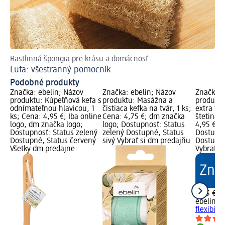
Rastlinná špongia pre krásu a domácnosť
Obj
Lufa: všestranný pomocník
Ak
Podobné produkty
Značka: ebelin; Názov
Značka: ebelin; Názov
Značka: 
produktu: Kúpeľňová kefa s
produktu: Masážna a
produktu
odnímateľnou hlavicou, 1
čistiaca kefka na tvár, 1 ks;
extra fle
ks; Cena: 4,95 €; Iba online
Cena: 4,75 €; dm značka
štetinami
logo, dm značka logo;
logo; Dostupnosť: Status
4,95 €; 
Dostupnosť: Status zelený
zelený Dostupné, Status
Dostupno
Dostupné, Status červený
sivý Vybrať si dm predajňu
Dostupné
Všetky dm predajne
Vybrať s
4,95 €
ebelin
Ke
flexibiln