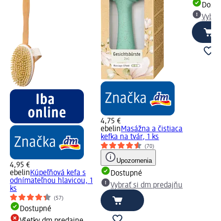
Dost
Vybra
4,75 €
ebelin
Masážna a čistiaca
kefka na tvár, 1 ks
(70)
Upozornenia
4,95 €
ebelin
Kúpeľňová kefa s
Dostupné
odnímateľnou hlavicou, 1
Vybrať si dm predajňu
ks
(57)
Dostupné