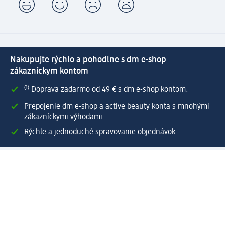
Nakupujte rýchlo a pohodlne s dm e-shop
zákazníckym kontom
⁽¹⁾ Doprava zadarmo od 49 € s dm e-shop kontom.
Prepojenie dm e-shop a active beauty konta s mnohými
zákazníckymi výhodami.
Rýchle a jednoduché spravovanie objednávok.
Vytvoriť dm e-shop konto
Pomoc
Výhody e-shopu
Zákaznícky servis
Zaslanie a dodanie