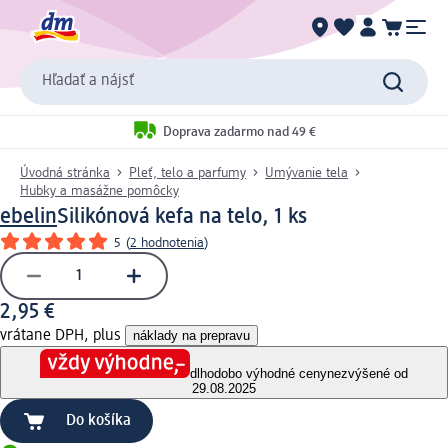
Hľadať a nájsť
Doprava zadarmo nad 49 €
Úvodná stránka
Pleť, telo a parfumy
Umývanie tela
Hubky a masážne pomôcky
ebelin
Silikónová kefa na telo, 1 ks
5
(
2 hodnotenia
)
2,95 €
vrátane DPH, plus
náklady na prepravu
dlhodobo výhodné ceny
nezvýšené od
29.08.2025
Do košíka