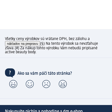
Všetky ceny výrobkov sú vrátane DPH, bez zálohu a
nákladov na prepravu
(§) Na tento výrobok sa nevzťahuje
zľava.
(#) Za nákup tohto výrobku Vám nebudú pripísané
active beauty body.
Ako sa vám páči táto stránka?
Nakupujte rýchlo a pohodlne s dm e-shop