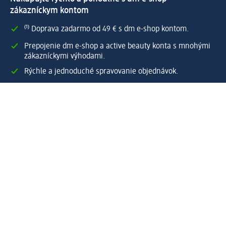
zákazníckym kontom
⁽¹⁾ Doprava zadarmo od 49 € s dm e-shop kontom.
Prepojenie dm e-shop a active beauty konta s mnohými
zákazníckymi výhodami.
Rýchle a jednoduché spravovanie objednávok.
Vytvoriť dm e-shop konto
Pomoc
Výhody e-shopu
Zákaznícky servis
Zaslanie a dodanie
Vrátenie tovaru
Spoločnosť
O nás
Zodpovednosť
Práca a vzdelávanie