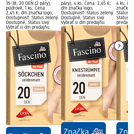
35-38, 20 DEN (2 páry),
páry), 4 ks; Cena: 2,65 €;
4 ks; Ce
púdrové, 1 ks; Cena:
dm značka logo;
značka l
2,45 €; dm značka logo;
Dostupnosť: Status zelený
Status z
Dostupnosť: Status zelený
Dostupné, Status sivý
Status si
Dostupné, Status sivý
Vybrať si dm predajňu
predajň
Vybrať si dm predajňu