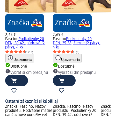
2,65 €
2,65 €
Fascino
Podkolienky 20
Fascino
Podkolienky 20
DEN, 39-42, púdrové (2
DEN, 35-38, čierne (2 páry),
páry), 4 ks
4 ks
(17)
(5)
Upozornenia
Upozornenia
Dostupné
Dostupné
Vybrať si dm predajňu
Vybrať si dm predajňu
Ostatní zákazníci si kúpili aj
Značka: Fascino; Názov
Značka: Fascino; Názov
Značka: 
produktu: Hodvábne matné
produktu: Podkolienky 20
produktu
pančuchové ponožky veľ.
DEN, 39-42, púdrové (2
DEN, 35-3