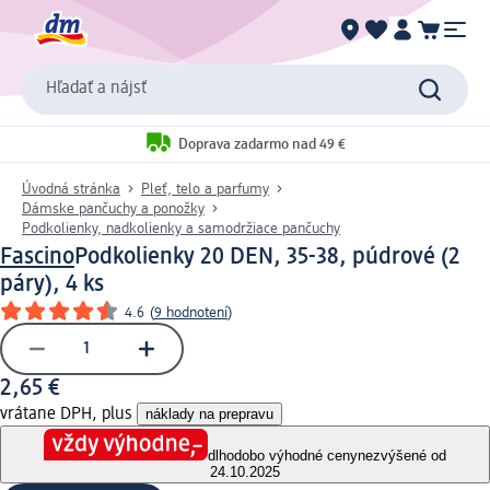
Hľadať a nájsť
Doprava zadarmo nad 49 €
Úvodná stránka
Pleť, telo a parfumy
Dámske pančuchy a ponožky
Podkolienky, nadkolienky a samodržiace pančuchy
Fascino
Podkolienky 20 DEN, 35-38, púdrové (2
páry), 4 ks
4.6
(
9 hodnotení
)
2,65 €
vrátane DPH, plus
náklady na prepravu
dlhodobo výhodné ceny
nezvýšené od
24.10.2025