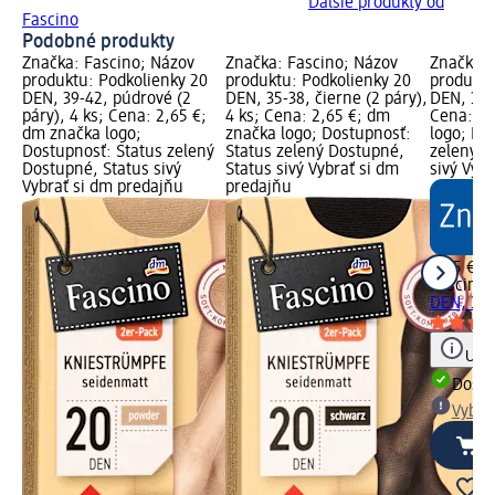
Ďalšie produkty od
Fascino
Podobné produkty
Značka: Fascino; Názov
Značka: Fascino; Názov
Značka: 
produktu: Podkolienky 20
produktu: Podkolienky 20
produktu
DEN, 39-42, púdrové (2
DEN, 35-38, čierne (2 páry),
DEN, 39-4
páry), 4 ks; Cena: 2,65 €;
4 ks; Cena: 2,65 €; dm
Cena: 2,
dm značka logo;
značka logo; Dostupnosť:
logo; Do
Dostupnosť: Status zelený
Status zelený Dostupné,
zelený D
Dostupné, Status sivý
Status sivý Vybrať si dm
sivý Vyb
Vybrať si dm predajňu
predajňu
2,65 €
Fascino
P
DEN, 39-
Upoz
Dost
Vybra