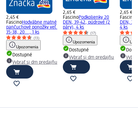
2,65 €
2,65 €
2,45 €
Fascino
Podkolienky 20
Fascino
P
Fascino
Hodvábne matné
DEN, 39-42, púdrové (2
DEN, 35-3
pančuchové ponožky veľ.
páry), 4 ks
4 ks
35-38, 20..., 1 ks
(17)
(13)
Upozornenia
Upoz
Upozornenia
Dostupné
Dost
Dostupné
Vybrať si dm predajňu
Vybra
Vybrať si dm predajňu