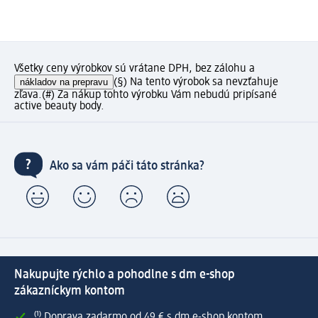
Všetky ceny výrobkov sú vrátane DPH, bez zálohu a
nákladov na prepravu
(§) Na tento výrobok sa nevzťahuje
zľava.
(#) Za nákup tohto výrobku Vám nebudú pripísané
active beauty body.
Ako sa vám páči táto stránka?
Nakupujte rýchlo a pohodlne s dm e-shop
zákazníckym kontom
⁽¹⁾ Doprava zadarmo od 49 € s dm e-shop kontom.