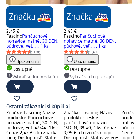
2,45 €
2,45 €
Fascino
Pančuchové
Fascino
Pančuchové
nohavice matné, 30 DEN,
nohavice matné, 30 DEN,
púdrové, veľ...., 1 ks
púdrové, veľ...., 1 ks
(28)
(40)
Upozornenia
Upozornenia
Dostupné
Dostupné
Vybrať si dm predajňu
Vybrať si dm predajňu
Ostatní zákazníci si kúpili aj
Značka: Fascino; Názov
Značka: Fascino; Názov
Značka: 
produktu: Pančuchové
produktu: Lesklé
produkt
nohavice matné, 30 DEN,
pančuchové nohavice
nohavice
púdrové, veľ. 42/44, 1 ks;
15DEN, 38-40, 1 ks; Cena:
púdrové, 
Cena: 2,45 €; dm značka
3,95 €; dm značka logo;
Cena: 2,
logo; Dostupnosť: Status
Dostupnosť: Status zelený
logo; Do