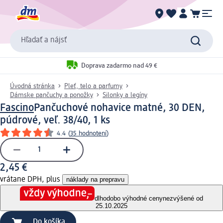
Hľadať a nájsť
Doprava zadarmo nad 49 €
Úvodná stránka
Pleť, telo a parfumy
Dámske pančuchy a ponožky
Silonky a legíny
Fascino
Pančuchové nohavice matné, 30 DEN,
púdrové, veľ. 38/40, 1 ks
4.4
(
35 hodnotení
)
2,45 €
vrátane DPH, plus
náklady na prepravu
dlhodobo výhodné ceny
nezvýšené od
25.10.2025
Do košíka