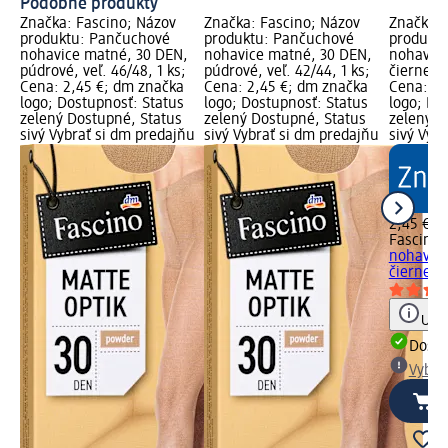
Podobné produkty
Značka: Fascino; Názov
Značka: Fascino; Názov
Značka: 
produktu: Pančuchové
produktu: Pančuchové
produkt
nohavice matné, 30 DEN,
nohavice matné, 30 DEN,
nohavice
púdrové, veľ. 46/48, 1 ks;
púdrové, veľ. 42/44, 1 ks;
čierne, v
Cena: 2,45 €; dm značka
Cena: 2,45 €; dm značka
Cena: 2,
logo; Dostupnosť: Status
logo; Dostupnosť: Status
logo; Do
zelený Dostupné, Status
zelený Dostupné, Status
zelený D
sivý Vybrať si dm predajňu
sivý Vybrať si dm predajňu
sivý Vyb
2,45 €
Fascino
P
nohavice
čierne, ve
Upoz
Dost
Vybra