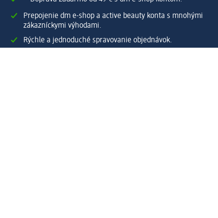
Prepojenie dm e-shop a active beauty konta s mnohými
zákazníckymi výhodami.
Rýchle a jednoduché spravovanie objednávok.
Vytvoriť dm e-shop konto
Pomoc
Výhody e-shopu
Zákaznícky servis
Zaslanie a dodanie
Vrátenie tovaru
Spoločnosť
O nás
Zodpovednosť
Práca a vzdelávanie
Tlačové stredisko
Cesta do dm dialogica
Centrálny sklad
Svet produktov