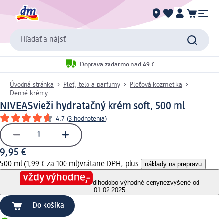
Hľadať a nájsť
Doprava zadarmo nad 49 €
Úvodná stránka
Pleť, telo a parfumy
Pleťová kozmetika
Denné krémy
NIVEA
Svieži hydratačný krém soft, 500 ml
4.7
(
3 hodnotenia
)
9,95 €
500 ml (1,99 € za 100 ml)
vrátane DPH, plus
náklady na prepravu
dlhodobo výhodné ceny
nezvýšené od
01.02.2025
Do košíka