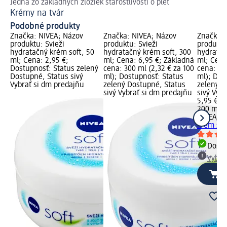
Jedna zo základných zložiek starostlivosti o pleť
Hy
Krémy na tvár
Pr
Podobné produkty
Značka: NIVEA; Názov
Značka: NIVEA; Názov
Značka: 
produktu: Svieži
produktu: Svieži
produktu
hydratačný krém soft, 50
hydratačný krém soft, 300
hydratač
ml; Cena: 2,95 €;
ml; Cena: 6,95 €; Základná
ml; Cena
Dostupnosť: Status zelený
cena: 300 ml (2,32 € za 100
cena: 20
Dostupné, Status sivý
ml); Dostupnosť: Status
ml); Dos
Vybrať si dm predajňu
zelený Dostupné, Status
zelený D
sivý Vybrať si dm predajňu
sivý Vyb
5,95 €
200 ml (
NIVEA
Sv
krém sof
Dost
Vybra