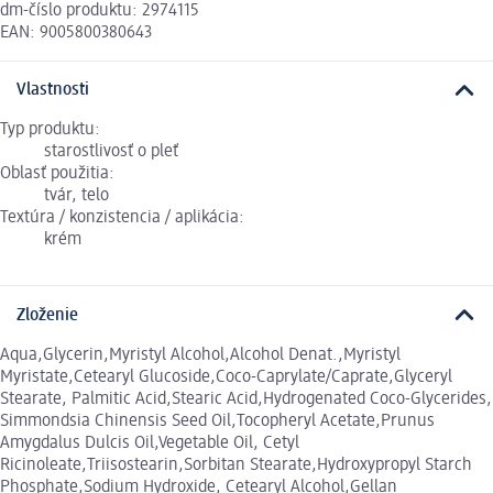
dm-číslo produktu: 2974115
EAN: 9005800380643
Vlastnosti
Typ produktu:
starostlivosť o pleť
Oblasť použitia:
tvár, telo
Textúra / konzistencia / aplikácia:
krém
Zloženie
Aqua,Glycerin,Myristyl Alcohol,Alcohol Denat.,Myristyl
Myristate,Cetearyl Glucoside,Coco-Caprylate/Caprate,Glyceryl
Stearate, Palmitic Acid,Stearic Acid,Hydrogenated Coco-Glycerides,
Simmondsia Chinensis Seed Oil,Tocopheryl Acetate,Prunus
Amygdalus Dulcis Oil,Vegetable Oil, Cetyl
Ricinoleate,Triisostearin,Sorbitan Stearate,Hydroxypropyl Starch
Phosphate,Sodium Hydroxide, Cetearyl Alcohol,Gellan