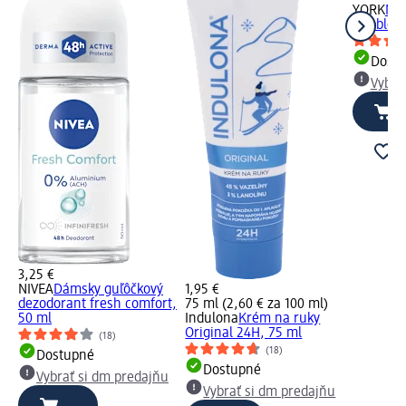
YORK
Mas
Bubble, 
Dost
Vybra
3,25 €
NIVEA
Dámsky guľôčkový
1,95 €
dezodorant fresh comfort,
75 ml (2,60 € za 100 ml)
50 ml
Indulona
Krém na ruky
Original 24H, 75 ml
(18)
(18)
Dostupné
Dostupné
Vybrať si dm predajňu
Vybrať si dm predajňu