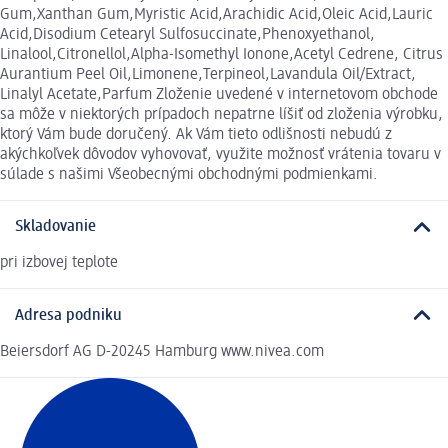
Gum,Xanthan Gum,Myristic Acid,Arachidic Acid,Oleic Acid,Lauric
Acid,Disodium Cetearyl Sulfosuccinate,Phenoxyethanol,
Linalool,Citronellol,Alpha-Isomethyl Ionone,Acetyl Cedrene, Citrus
Aurantium Peel Oil,Limonene,Terpineol,Lavandula Oil/Extract,
Linalyl Acetate,Parfum Zloženie uvedené v internetovom obchode
sa môže v niektorých prípadoch nepatrne líšiť od zloženia výrobku,
ktorý Vám bude doručený. Ak Vám tieto odlišnosti nebudú z
akýchkoľvek dôvodov vyhovovať, využite možnosť vrátenia tovaru v
súlade s našimi Všeobecnými obchodnými podmienkami.
Skladovanie
pri izbovej teplote
Adresa podniku
Beiersdorf AG D-20245 Hamburg www.nivea.com