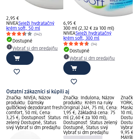
2,95 €
NIVEA
Svieži hydratačný
6,95 €
krém soft, 50 ml
300 ml (2,32 € za 100 ml)
NIVEA
Svieži hydratačný
(342)
krém soft, 300 ml
Dostupné
(34)
Vybrať si dm predajňu
Dostupné
Vybrať si dm predajňu
Ostatní zákazníci si kúpili aj
Značka: NIVEA; Názov
Značka: Indulona; Názov
Značka:
produktu: Dámsky
produktu: Krém na ruky
YORK; Ná
guľôčkový dezodorant fresh
Original 24H, 75 ml; Cena:
Maskara 
comfort, 50 ml; Cena:
1,95 €; Základná cena: 75
10 ml; C
3,25 €; Dostupnosť: Status
ml (2,60 € za 100 ml);
Dostupno
zelený Dostupné, Status
Dostupnosť: Status zelený
Dostupné
sivý Vybrať si dm predajňu
Dostupné, Status sivý
Vybrať s
Vybrať si dm predajňu
9,95 €
MAYBELL