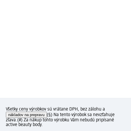
Všetky ceny výrobkov sú vrátane DPH, bez zálohu a
nákladov na prepravu
(§) Na tento výrobok sa nevzťahuje
zľava.
(#) Za nákup tohto výrobku Vám nebudú pripísané
active beauty body.