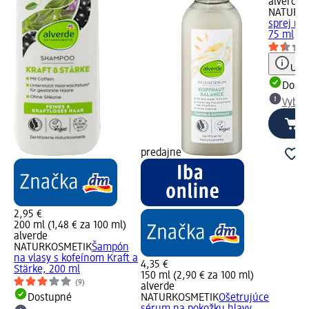
alverde
NATURK
sprej na 
75 ml
Upoz
Dost
Vybra
predajne
2,95 €
200 ml (1,48 € za 100 ml)
alverde
NATURKOSMETIK
Šampón
na vlasy s kofeínom Kraft a
4,35 €
Stärke, 200 ml
150 ml (2,90 € za 100 ml)
(9)
alverde
Dostupné
NATURKOSMETIK
Ošetrujúce