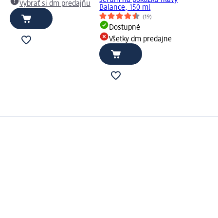
sérum na pokožku hlavy
Vybrať si dm predajňu
Balance, 150 ml
(19)
Dostupné
Všetky dm predajne