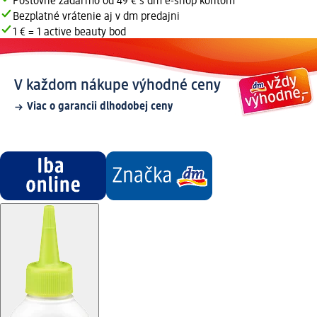
Poštovné zadarmo od 49 € s dm e-shop kontom
Bezplatné vrátenie aj v dm predajni
1 € = 1 active beauty bod
V každom nákupe výhodné ceny
Viac o garancii dlhodobej ceny