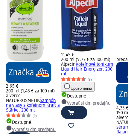
11,45 €
200 ml (5,73 € za 100 ml)
predajne
Alpecin
Kofeínové tonikum
Liquid Hair Energizer, 200
ml
(6)
2,95 €
Upozornenia
200 ml (1,48 € za 100 ml)
alverde
Dostupné
NATURKOSMETIK
Šampón
Vybrať si dm predajňu
na vlasy s kofeínom Kraft a
4,35 €
Stärke, 200 ml
150 ml (2
(9)
alverde
Dostupné
NATURK
sérum na
Vybrať si dm predajňu
Balance,