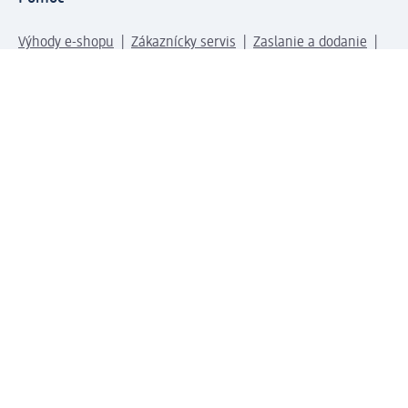
Výhody e-shopu
Zákaznícky servis
Zaslanie a dodanie
Vrátenie tovaru
Spoločnosť
O nás
Zodpovednosť
Práca a vzdelávanie
Tlačové stredisko
Cesta do dm dialogica
Centrálny sklad
Svet produktov
dm svet
Platobné možnosti