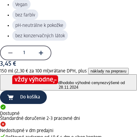
Vegan
bez farbív
pH-neutrálne k pokožke
bez konzervačných látok
3,45 €
150 ml (2,30 € za 100 ml)
vrátane DPH, plus
náklady na prepravu
dlhodobo výhodné ceny
nezvýšené od
28.11.2024
Do košíka
Dostupné
Štandardné doručenie 2-3 pracovné dni
Nedostupné v dm predajni