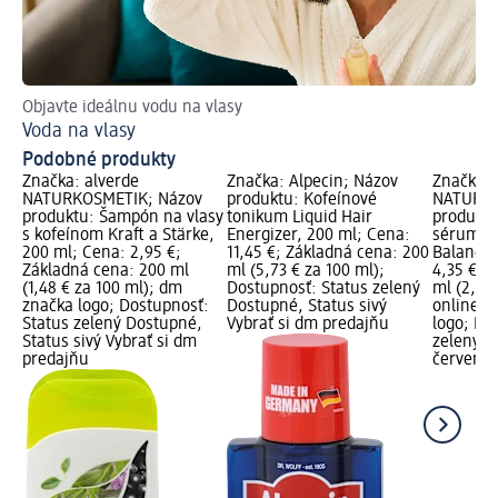
Objavte ideálnu vodu na vlasy
Ti
Voda na vlasy
Ak
Podobné produkty
Značka: alverde
Značka: Alpecin; Názov
Značka: 
NATURKOSMETIK; Názov
produktu: Kofeínové
NATURKO
produktu: Šampón na vlasy
tonikum Liquid Hair
produktu
s kofeínom Kraft a Stärke,
Energizer, 200 ml; Cena:
sérum na
200 ml; Cena: 2,95 €;
11,45 €; Základná cena: 200
Balance,
Základná cena: 200 ml
ml (5,73 € za 100 ml);
4,35 €; 
(1,48 € za 100 ml); dm
Dostupnosť: Status zelený
ml (2,90 
značka logo; Dostupnosť:
Dostupné, Status sivý
online l
Status zelený Dostupné,
Vybrať si dm predajňu
logo; Do
Status sivý Vybrať si dm
zelený D
predajňu
červený 