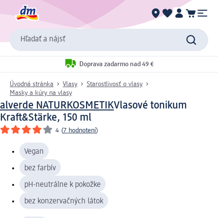
Hľadať a nájsť
Doprava zadarmo nad 49 €
Úvodná stránka
Vlasy
Starostlivosť o vlasy
Masky a kúry na vlasy
alverde NATURKOSMETIK
Vlasové tonikum
Kraft&Stärke, 150 ml
4
(
7 hodnotení
)
Vegan
bez farbív
pH-neutrálne k pokožke
bez konzervačných látok