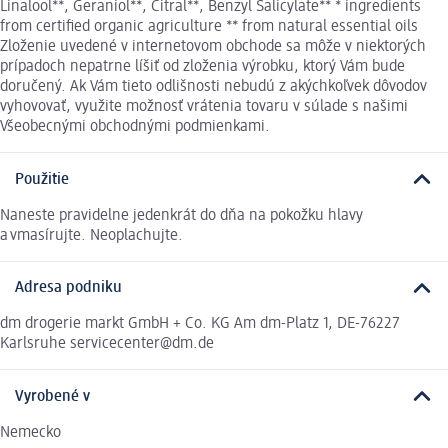
Linalool**, Geraniol**, Citral**, Benzyl Salicylate** * ingredients
from certified organic agriculture ** from natural essential oils
Zloženie uvedené v internetovom obchode sa môže v niektorých
prípadoch nepatrne líšiť od zloženia výrobku, ktorý Vám bude
doručený. Ak Vám tieto odlišnosti nebudú z akýchkoľvek dôvodov
vyhovovať, využite možnosť vrátenia tovaru v súlade s našimi
Všeobecnými obchodnými podmienkami.
Použitie
Naneste pravidelne jedenkrát do dňa na pokožku hlavy
a vmasírujte. Neoplachujte.
Adresa podniku
dm drogerie markt GmbH + Co. KG Am dm-Platz 1, DE-76227
Karlsruhe servicecenter@dm.de
Vyrobené v
Nemecko