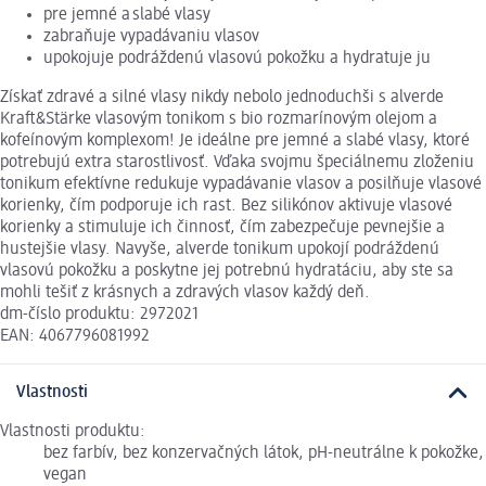
pre jemné a slabé vlasy
zabraňuje vypadávaniu vlasov
upokojuje podráždenú vlasovú pokožku a hydratuje ju
Získať zdravé a silné vlasy nikdy nebolo jednoduchši s alverde
Kraft&Stärke vlasovým tonikom s bio rozmarínovým olejom a
kofeínovým komplexom! Je ideálne pre jemné a slabé vlasy, ktoré
potrebujú extra starostlivosť. Vďaka svojmu špeciálnemu zloženiu
tonikum efektívne redukuje vypadávanie vlasov a posilňuje vlasové
korienky, čím podporuje ich rast. Bez silikónov aktivuje vlasové
korienky a stimuluje ich činnosť, čím zabezpečuje pevnejšie a
hustejšie vlasy. Navyše, alverde tonikum upokojí podráždenú
vlasovú pokožku a poskytne jej potrebnú hydratáciu, aby ste sa
mohli tešiť z krásnych a zdravých vlasov každý deň.
dm-číslo produktu: 2972021
EAN: 4067796081992
Vlastnosti
Vlastnosti produktu:
bez farbív, bez konzervačných látok, pH-neutrálne k pokožke,
vegan