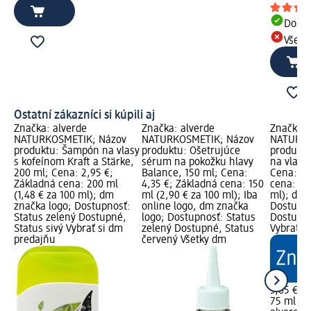
Dost
Všetk
Ostatní zákazníci si kúpili aj
Značka: alverde
Značka: alverde
Značka: 
NATURKOSMETIK; Názov
NATURKOSMETIK; Názov
NATURKO
produktu: Šampón na vlasy
produktu: Ošetrujúce
produktu
s kofeínom Kraft a Stärke,
sérum na pokožku hlavy
na vlasy
200 ml; Cena: 2,95 €;
Balance, 150 ml; Cena:
Cena: 3,
Základná cena: 200 ml
4,35 €; Základná cena: 150
cena: 75
(1,48 € za 100 ml); dm
ml (2,90 € za 100 ml); Iba
ml); dm 
značka logo; Dostupnosť:
online logo, dm značka
Dostupno
Status zelený Dostupné,
logo; Dostupnosť: Status
Dostupné
Status sivý Vybrať si dm
zelený Dostupné, Status
Vybrať s
predajňu
červený Všetky dm
3,65 €
75 ml (4,