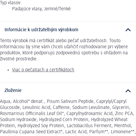
Typ vlasov:
Padajúce vlasy, Jemné/Tenké
Informácie k udržateľným výrobkom
Tento výrobok má certifikát alebo pečať udržateľnosti. Touto
informáciou by sme vám chceli uľahčiť rozhodovanie pri výbere
produktov, ktoré podporujú zodpovednú spotrebu s ohľadom na
životné prostredie.
Viac o pečatiach a certifikátoch
Zloženie
Aqua, Alcohol* denat., Pisum Sativum Peptide, Caprylyl/Capryl
Glucoside, Levulinic Acid, Caffeine, Sodium Levulinate, Glycerin,
Rosmarinus Officinalis Leaf Oil*, Caprylhydroxamic Acid, Zinc PCA,
Sodium Hydroxide, Hydrolyzed Corn Protein, Hydrolyzed Wheat
Protein, Hydrolyzed Soy Protein, Lactobacillus Ferment, Menthol,
Paullinia Cupana Seed Extract*, Lactic Acid, Parfum**, Limonene**,