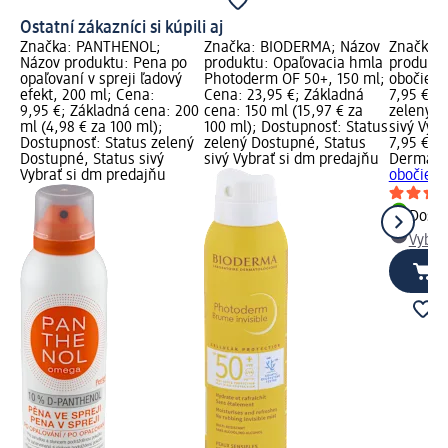
Ostatní zákazníci si kúpili aj
Značka: PANTHENOL;
Značka: BIODERMA; Názov
Značka: 
Názov produktu: Pena po
produktu: Opaľovacia hmla
produktu
opaľovaní v spreji ľadový
Photoderm OF 50+, 150 ml;
obočie 2
efekt, 200 ml; Cena:
Cena: 23,95 €; Základná
7,95 €; 
9,95 €; Základná cena: 200
cena: 150 ml (15,97 € za
zelený D
ml (4,98 € za 100 ml);
100 ml); Dostupnosť: Status
sivý Vyb
Dostupnosť: Status zelený
zelený Dostupné, Status
7,95 €
Dostupné, Status sivý
sivý Vybrať si dm predajňu
Dermaco
Vybrať si dm predajňu
obočie 2
Dost
Vybra