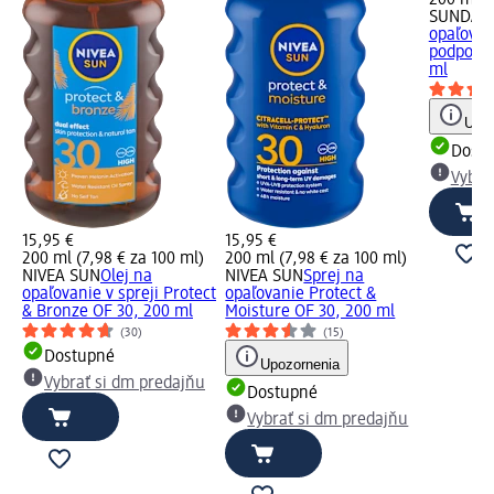
200 ml (
SUNDAN
opaľovan
podporou
ml
Upoz
Dost
Vybra
15,95 €
15,95 €
200 ml (7,98 € za 100 ml)
200 ml (7,98 € za 100 ml)
NIVEA SUN
Olej na
NIVEA SUN
Sprej na
opaľovanie v spreji Protect
opaľovanie Protect &
& Bronze OF 30, 200 ml
Moisture OF 30, 200 ml
(30)
(15)
Dostupné
Upozornenia
Vybrať si dm predajňu
Dostupné
Vybrať si dm predajňu