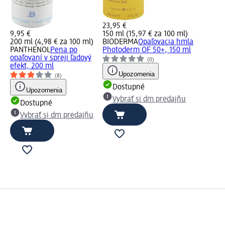
23,95 €
9,95 €
150 ml (15,97 € za 100 ml)
200 ml (4,98 € za 100 ml)
BIODERMA
Opaľovacia hmla
PANTHENOL
Pena po
Photoderm OF 50+, 150 ml
opaľovaní v spreji ľadový
(0)
efekt, 200 ml
Upozornenia
(8)
Dostupné
Upozornenia
Vybrať si dm predajňu
Dostupné
Vybrať si dm predajňu