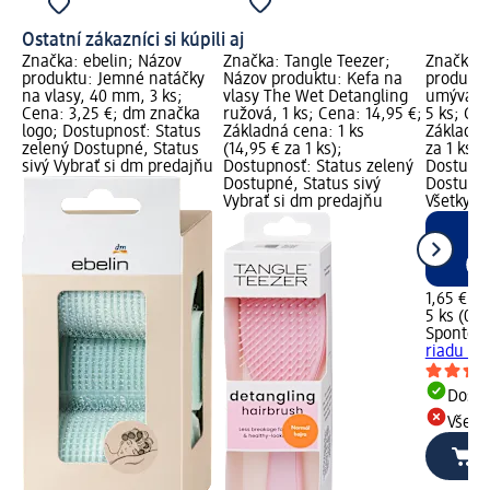
Ostatní zákazníci si kúpili aj
Značka: ebelin; Názov
Značka: Tangle Teezer;
Značka: 
produktu: Jemné natáčky
Názov produktu: Kefa na
produktu
na vlasy, 40 mm, 3 ks;
vlasy The Wet Detangling
umývani
Cena: 3,25 €; dm značka
ružová, 1 ks; Cena: 14,95 €;
5 ks; Cen
logo; Dostupnosť: Status
Základná cena: 1 ks
Základná
zelený Dostupné, Status
(14,95 € za 1 ks);
za 1 ks);
sivý Vybrať si dm predajňu
Dostupnosť: Status zelený
Dostupno
Dostupné, Status sivý
Dostupné
Vybrať si dm predajňu
Všetky d
1,65 €
5 ks (0,3
Spontex
riadu Me
Dost
Všetk