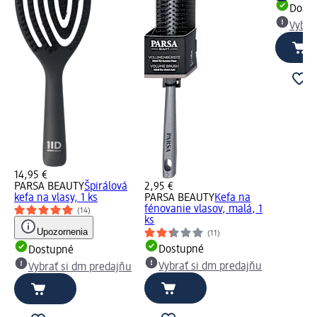
Dost
Vybra
14,95 €
PARSA BEAUTY
Špirálová
2,95 €
kefa na vlasy, 1 ks
PARSA BEAUTY
Kefa na
fénovanie vlasov, malá, 1
(14)
ks
Upozornenia
(11)
Dostupné
Dostupné
Vybrať si dm predajňu
Vybrať si dm predajňu