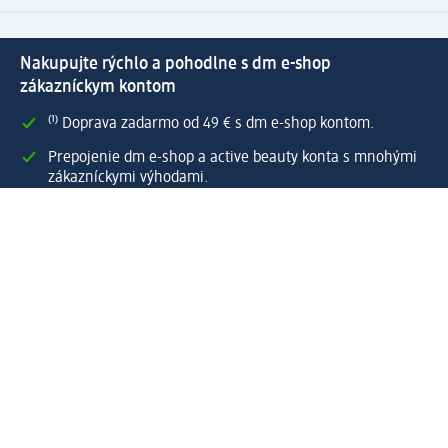
Nakupujte rýchlo a pohodlne s dm e-shop
zákazníckym kontom
⁽¹⁾ Doprava zadarmo od 49 € s dm e-shop kontom.
Prepojenie dm e-shop a active beauty konta s mnohými
zákazníckymi výhodami.
Rýchle a jednoduché spravovanie objednávok.
Vytvoriť dm e-shop konto
Pomoc
Výhody e-shopu
Zákaznícky servis
Zaslanie a dodanie
Vrátenie tovaru