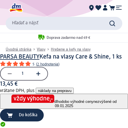
Hľadať a nájsť
Doprava zadarmo nad 49 €
Úvodná stránka
Vlasy
Hrebene a kefy na vlasy
PARSA BEAUTY
Kefa na vlasy Care & Shine, 1 ks
5
(
2 hodnotenia
)
13,45 €
vrátane DPH, plus
náklady na prepravu
dlhodobo výhodné ceny
nezvýšené od
09.01.2025
Do košíka