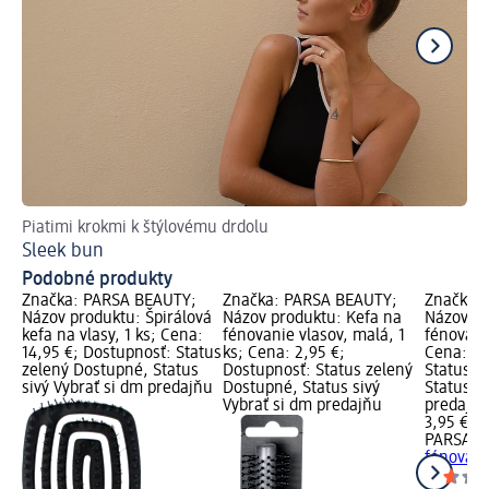
Piatimi krokmi k štýlovému drdolu
Odp
Sleek bun
TO
Podobné produkty
Značka: PARSA BEAUTY;
Značka: PARSA BEAUTY;
Značka:
Názov produktu: Špirálová
Názov produktu: Kefa na
Názov pr
kefa na vlasy, 1 ks; Cena:
fénovanie vlasov, malá, 1
fénovanie
14,95 €; Dostupnosť: Status
ks; Cena: 2,95 €;
Cena: 3,
zelený Dostupné, Status
Dostupnosť: Status zelený
Status z
sivý Vybrať si dm predajňu
Dostupné, Status sivý
Status si
Vybrať si dm predajňu
predajň
3,95 €
PARSA B
fénovani