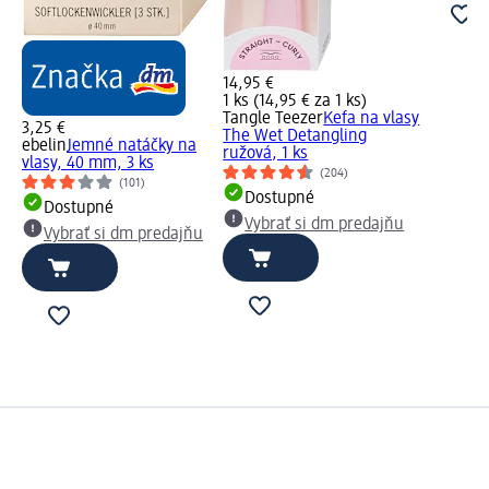
14,95 €
1 ks (14,95 € za 1 ks)
Tangle Teezer
Kefa na vlasy
3,25 €
The Wet Detangling
ebelin
Jemné natáčky na
ružová, 1 ks
vlasy, 40 mm, 3 ks
(204)
(101)
Dostupné
Dostupné
Vybrať si dm predajňu
Vybrať si dm predajňu