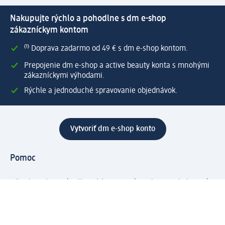
Nakupujte rýchlo a pohodlne s dm e-shop
zákazníckym kontom
⁽¹⁾ Doprava zadarmo od 49 € s dm e-shop kontom.
Prepojenie dm e-shop a active beauty konta s mnohými
zákazníckymi výhodami.
Rýchle a jednoduché spravovanie objednávok.
Vytvoriť dm e-shop konto
Pomoc
Výhody e-shopu
Zákaznícky servis
Zaslanie a dodanie
Vrátenie tovaru
Spoločnosť