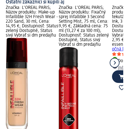
Ostatní zákazníci si kúpili aj
Značka: L'ORÉAL PARiS;
Značka: L'ORÉAL PARiS;
Značka: 
Názov produktu: Make-up
Názov produktu: Fixačný
produktu
Infaillible 32H Fresh Wear -
sprej Infallible 3 Second
tekutá oč
220 Sand, 30 ml; Cena:
Setting Mist, 75 ml; Cena:
Ink, 3 ml
14,95 €; Dostupnosť: Status
9,95 €; Základná cena: 75
Dostupno
zelený Dostupné, Status
ml (13,27 € za 100 ml);
Dostupné
sivý Vybrať si dm predajňu
Dostupnosť: Status zelený
Vybrať s
Dostupné, Status sivý
2,95 €
Vybrať si dm predajňu
essence
očná link
Dost
Vybra