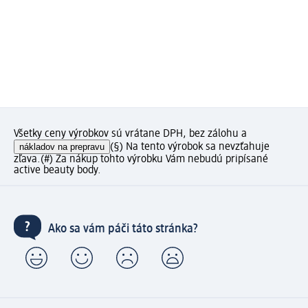
Všetky ceny výrobkov sú vrátane DPH, bez zálohu a
nákladov na prepravu
(§) Na tento výrobok sa nevzťahuje
zľava.
(#) Za nákup tohto výrobku Vám nebudú pripísané
active beauty body.
Ako sa vám páči táto stránka?