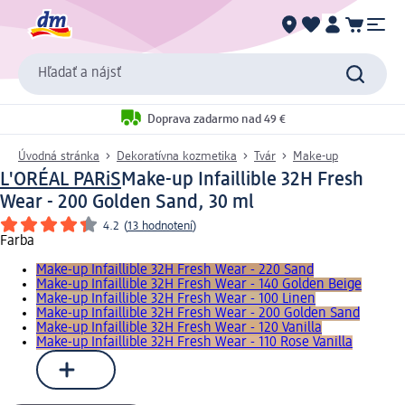
Hľadať a nájsť
Doprava zadarmo nad 49 €
Úvodná stránka
Dekoratívna kozmetika
Tvár
Make-up
L'ORÉAL PARiS
Make-up Infaillible 32H Fresh
Wear - 200 Golden Sand, 30 ml
4.2
(
13 hodnotení
)
Farba
Make-up Infaillible 32H Fresh Wear - 220 Sand
Make-up Infaillible 32H Fresh Wear - 140 Golden Beige
Make-up Infaillible 32H Fresh Wear - 100 Linen
Make-up Infaillible 32H Fresh Wear - 200 Golden Sand
Make-up Infaillible 32H Fresh Wear - 120 Vanilla
Make-up Infaillible 32H Fresh Wear - 110 Rose Vanilla