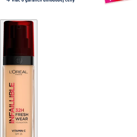
Viac o garancii dlhodobej ceny