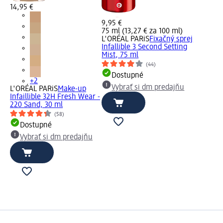
14,95 €
9,95 €
75 ml (13,27 € za 100 ml)
L'ORÉAL PARiS
Fixačný sprej
Infallible 3 Second Setting
Mist, 75 ml
(44)
Dostupné
+2
Vybrať si dm predajňu
L'ORÉAL PARiS
Make-up
Infaillible 32H Fresh Wear -
220 Sand, 30 ml
(58)
Dostupné
Vybrať si dm predajňu