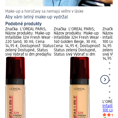
Make-up a horúčavy sa nemajú veľmi v láske
Vyt
Aby vám letný make-up vydržal
Na
Podobné produkty
Značka: L'ORÉAL PARiS;
Značka: L'ORÉAL PARiS;
Značka: 
Názov produktu: Make-up
Názov produktu: Make-up
Názov pr
Infaillible 32H Fresh Wear -
Infaillible 32H Fresh Wear -
Infaillib
220 Sand, 30 ml; Cena:
140 Golden Beige, 30 ml;
100 Line
14,95 €; Dostupnosť: Status
Cena: 14,95 €; Dostupnosť:
14,95 €;
zelený Dostupné, Status
Status zelený Dostupné,
zelený D
sivý Vybrať si dm predajňu
Status sivý Vybrať si dm
sivý Vyb
14,95 €
+2
L'ORÉAL 
Infaillib
100 Line