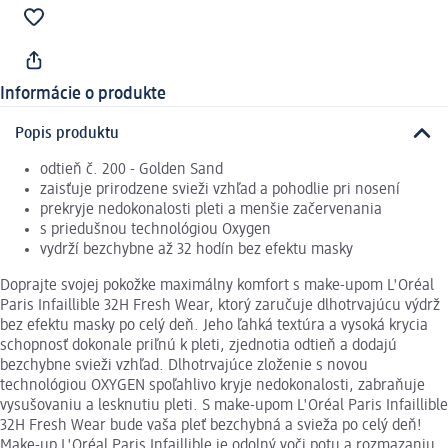
Informácie o produkte
Popis produktu
odtieň č. 200 - Golden Sand
zaisťuje prirodzene svieži vzhľad a pohodlie pri nosení
prekryje nedokonalosti pleti a menšie začervenania
s priedušnou technológiou Oxygen
vydrží bezchybne až 32 hodín bez efektu masky
Doprajte svojej pokožke maximálny komfort s make-upom L'Oréal
Paris Infaillible 32H Fresh Wear, ktorý zaručuje dlhotrvajúcu výdrž
bez efektu masky po celý deň. Jeho ľahká textúra a vysoká krycia
schopnosť dokonale priľnú k pleti, zjednotia odtieň a dodajú
bezchybne svieži vzhľad. Dlhotrvajúce zloženie s novou
technológiou OXYGEN spoľahlivo kryje nedokonalosti, zabraňuje
vysušovaniu a lesknutiu pleti. S make-upom L'Oréal Paris Infaillible
32H Fresh Wear bude vaša pleť bezchybná a svieža po celý deň!
Make-up L'Oréal Paris Infaillible je odolný voči potu a rozmazaniu,