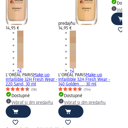
Dost
Vybra
predajňu
14,95 €
14,95 €
+2
+2
L'ORÉAL PARiS
Make-up
L'ORÉAL PARiS
Make-up
Infaillible 32H Fresh Wear -
Infaillible 32H Fresh Wear -
220 Sand, 30 ml
140 Golden..., 30 ml
(58)
(154)
Dostupné
Dostupné
Vybrať si dm predajňu
Vybrať si dm predajňu