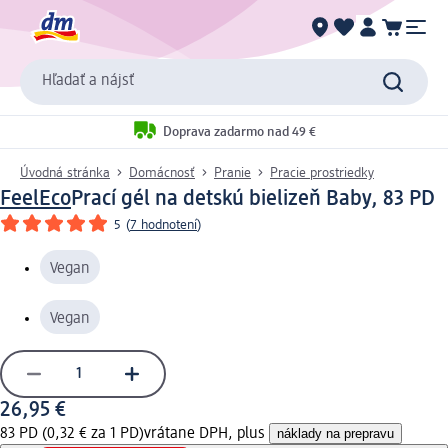
Hľadať a nájsť
Doprava zadarmo nad 49 €
Úvodná stránka
Domácnosť
Pranie
Pracie prostriedky
FeelEco
Prací gél na detskú bielizeň Baby, 83 PD
5
(
7 hodnotení
)
Vegan
Vegan
26,95 €
83 PD (0,32 € za 1 PD)
vrátane DPH, plus
náklady na prepravu