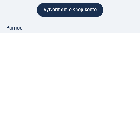
Vytvoriť dm e-shop konto
Pomoc
Výhody e-shopu
Zákaznícky servis
Zaslanie a dodanie
Vrátenie tovaru
Spoločnosť
O nás
Zodpovednosť
Práca a vzdelávanie
Tlačové stredisko
Cesta do dm dialogica
Centrálny sklad
Svet produktov
dm svet