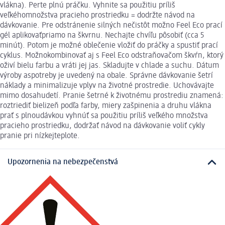
vlákna). Perte plnú práčku. Vyhnite sa použitiu príliš
veľkéhomnožstva pracieho prostriedku = dodržte návod na
dávkovanie. Pre odstránenie silných nečistôt možno Feel Eco prací
gél aplikovaťpriamo na škvrnu. Nechajte chvíľu pôsobiť (cca 5
minút). Potom je možné oblečenie vložiť do práčky a spustiť prací
cyklus. Možnokombinovať aj s Feel Eco odstraňovačom škvŕn, ktorý
oživí bielu farbu a vráti jej jas. Skladujte v chlade a suchu. Dátum
výroby aspotreby je uvedený na obale. Správne dávkovanie šetrí
náklady a minimalizuje vplyv na životné prostredie. Uchovávajte
mimo dosahudetí. Pranie šetrné k životnému prostrediu znamená:
roztriediť bielizeň podľa farby, miery zašpinenia a druhu vlákna
prať s plnoudávkou vyhnúť sa použitiu príliš veľkého množstva
pracieho prostriedku, dodržať návod na dávkovanie voliť cykly
pranie pri nízkejteplote.
Upozornenia na nebezpečenstvá