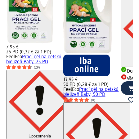
7,95 €
25 PD (0,32 € za 1 PD)
FeelEco
Prací gél na detskú
bielizeň Baby, 25 PD
(29)
Dost
Všetk
13,95 €
50 PD (0,28 € za 1 PD)
FeelEco
Prací gél na detskú
bielizeň Baby, 50 PD
(8)
Upozornenia