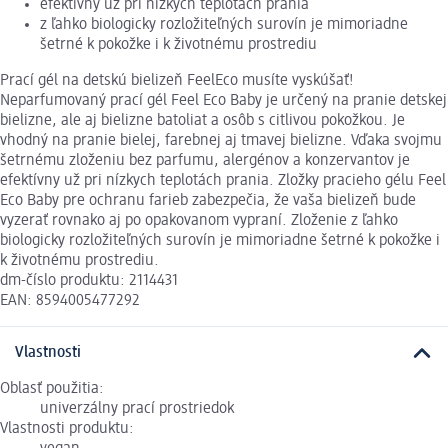
efektívny už pri nízkych teplotách prania
z ľahko biologicky rozložiteľných surovín je mimoriadne
šetrné k pokožke i k životnému prostrediu
Prací gél na detskú bielizeň FeelEco musíte vyskúšať!
Neparfumovaný prací gél Feel Eco Baby je určený na pranie detskej
bielizne, ale aj bielizne batoliat a osôb s citlivou pokožkou. Je
vhodný na pranie bielej, farebnej aj tmavej bielizne. Vďaka svojmu
šetrnému zloženiu bez parfumu, alergénov a konzervantov je
efektívny už pri nízkych teplotách prania. Zložky pracieho gélu Feel
Eco Baby pre ochranu farieb zabezpečia, že vaša bielizeň bude
vyzerať rovnako aj po opakovanom vypraní. Zloženie z ľahko
biologicky rozložiteľných surovín je mimoriadne šetrné k pokožke i
k životnému prostrediu.
dm-číslo produktu: 2114431
EAN: 8594005477292
Vlastnosti
Oblasť použitia:
univerzálny prací prostriedok
Vlastnosti produktu: