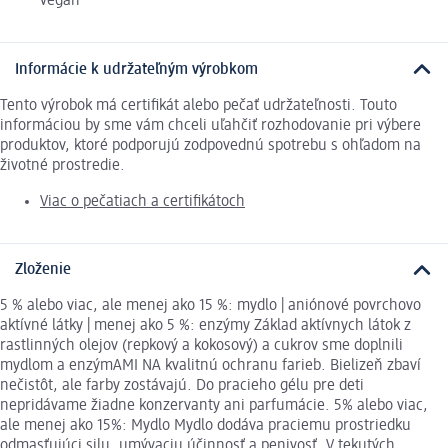
vegan
Informácie k udržateľným výrobkom
Tento výrobok má certifikát alebo pečať udržateľnosti. Touto
informáciou by sme vám chceli uľahčiť rozhodovanie pri výbere
produktov, ktoré podporujú zodpovednú spotrebu s ohľadom na
životné prostredie.
Viac o pečatiach a certifikátoch
Zloženie
5 % alebo viac, ale menej ako 15 %: mydlo | aniónové povrchovo
aktívné látky | menej ako 5 %: enzýmy Základ aktívnych látok z
rastlinných olejov (repkový a kokosový) a cukrov sme doplnili
mydlom a enzýmAMI NA kvalitnú ochranu farieb. Bielizeň zbaví
nečistôt, ale farby zostávajú. Do pracieho gélu pre deti
nepridávame žiadne konzervanty ani parfumácie. 5% alebo viac,
ale menej ako 15%: Mydlo Mydlo dodáva praciemu prostriedku
odmasťujúci silu, umývaciu účinnosť a penivosť. V tekutých