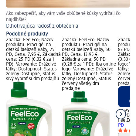
Ako zabezpečiť, aby vám vaše obľúbené kúsky vydržali čo
Pre
najdlhšie?
Pr
Dlhotrvajúca radosť z oblečenia
Podobné produkty
Značka: FeelEco; Názov
Značka: FeelEco; Názov
Značka: 
produktu: Prací gél na
produktu: Prací gél na
produktu:
detskú bielizeň Baby, 25
detskú bielizeň Baby, 50
83 PD; C
PD; Cena: 7,95 €; Základná
PD; Cena: 13,95 €;
Základná
cena: 25 PD (0,32 € za 1
Základná cena: 50 PD
(0,30 € z
PD); Varovanie: Dráždivé
(0,28 € za 1 PD); Iba online
logo; Va
látky; Dostupnosť: Status
logo; Varovanie: Dráždivé
látky; D
zelený Dostupné, Status
látky; Dostupnosť: Status
zelený D
sivý Vybrať si dm predajňu
zelený Dostupné, Status
červený 
červený Všetky dm
predajne
predajne
24,95 €
83 PD (0,
FeelEco
P
PD