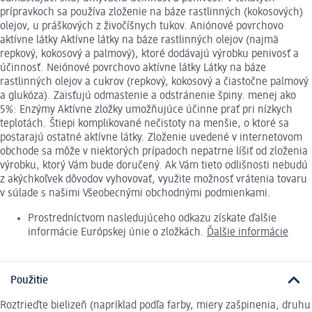
prípravkoch sa používa zloženie na báze rastlinných (kokosových)
olejov, u práškových z živočíšnych tukov. Aniónové povrchovo
aktívne látky Aktívne látky na báze rastlinných olejov (najmä
repkový, kokosový a palmový), ktoré dodávajú výrobku penivosť a
účinnosť. Neiónové povrchovo aktívne látky Látky na báze
rastlinných olejov a cukrov (repkový, kokosový a čiastočne palmový
a glukóza). Zaisťujú odmastenie a odstránenie špiny. menej ako
5%: Enzýmy Aktívne zložky umožňujúce účinne prať pri nízkych
teplotách. Štiepi komplikované nečistoty na menšie, o ktoré sa
postarajú ostatné aktívne látky. Zloženie uvedené v internetovom
obchode sa môže v niektorých prípadoch nepatrne líšiť od zloženia
výrobku, ktorý Vám bude doručený. Ak Vám tieto odlišnosti nebudú
z akýchkoľvek dôvodov vyhovovať, využite možnosť vrátenia tovaru
v súlade s našimi Všeobecnými obchodnými podmienkami.
Prostredníctvom nasledujúceho odkazu získate ďalšie
informácie Európskej únie o zložkách.
Ďalšie informácie
Použitie
Roztrieďte bielizeň (napríklad podľa farby, miery zašpinenia, druhu