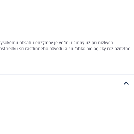
 vysokému obsahu enzýmov je veľmi účinný už pri nízkych
rostriedku sú rastlinného pôvodu a sú ľahko biologicky rozložiteľné.