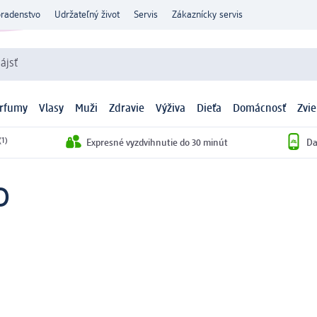
oradenstvo
Udržateľný život
Servis
Zákaznícky servis
ájsť
arfumy
Vlasy
Muži
Zdravie
Výživa
Dieťa
Domácnosť
Zvie
(1)
Expresné vyzdvihnutie do 30 minút
Da
D