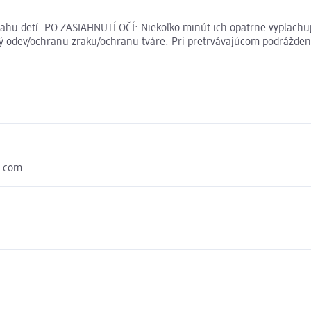
hu detí. PO ZASIAHNUTÍ OČÍ: Niekoľko minút ich opatrne vyplachuj
 odev/ochranu zraku/ochranu tváre. Pri pretrvávajúcom podráždení 
o.com