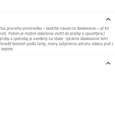
žstva pracieho prostriedku = dodržte návod na dávkovanie = až 83
nút). Potom je možné oblečenie vložiť do práčky a spustiťprací
výroby a spotreby je uvedený na obale. Správne dávkovanie šetrí
riediť bielizeň podľa farby, miery zašpinenia adruhu vlákna prať s
 teplote