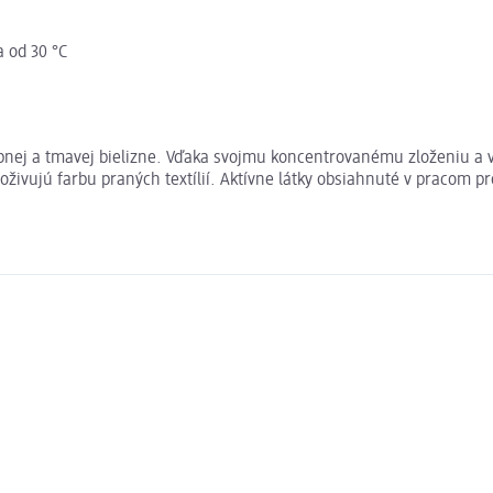
a od 30 °C
ebnej a tmavej bielizne. Vďaka svojmu koncentrovanému zloženiu a
 oživujú farbu praných textílií. Aktívne látky obsiahnuté v pracom p