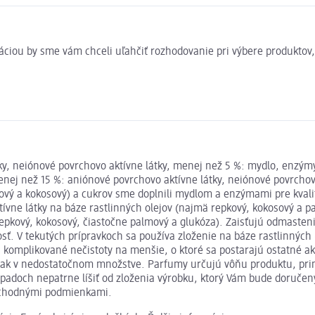
rmáciou by sme vám chceli uľahčiť rozhodovanie pri výbere produkto
tky, neiónové povrchovo aktívne látky, menej než 5 %: mydlo, enzý
menej než 15 %: aniónové povrchovo aktívne látky, neiónové povrcho
vý a kokosový) a cukrov sme doplnili mydlom a enzýmami pre kvalitn
tívne látky na báze rastlinných olejov (najmä repkový, kokosový a 
(repkový, kokosový, čiastočne palmový a glukóza). Zaisťujú odmaste
ť. V tekutých prípravkoch sa používa zloženie na báze rastlinných 
i komplikované nečistoty na menšie, o ktoré sa postarajú ostatné ak
, avšak v nedostatočnom množstve. Parfumy určujú vôňu produktu, 
adoch nepatrne líšiť od zloženia výrobku, ktorý Vám bude doručený
obchodnými podmienkami.