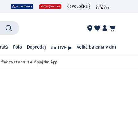
ratá
Foto
Dopredaj
Veľké balenia v dm
dmLIVE ▶
rček za stiahnutie Mojej dm-App