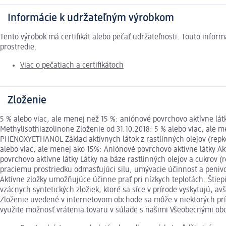
Informácie k udržateľným výrobkom
Tento výrobok má certifikát alebo pečať udržateľnosti. Touto info
prostredie.
Viac o pečatiach a certifikátoch
Zloženie
5 % alebo viac, ale menej než 15 %: aniónové povrchovo aktívne lá
Methylisothiazolinone Zloženie od 31.10.2018: 5 % alebo viac, ale 
PHENOXYETHANOL Základ aktívnych látok z rastlinných olejov (repko
alebo viac, ale menej ako 15%: Aniónové povrchovo aktívne látky Ak
povrchovo aktívne látky Látky na báze rastlinných olejov a cukrov 
praciemu prostriedku odmasťujúci silu, umývacie účinnosť a penivos
Aktívne zložky umožňujúce účinne prať pri nízkych teplotách. Štiep
vzácnych syntetických zložiek, ktoré sa síce v prírode vyskytujú
Zloženie uvedené v internetovom obchode sa môže v niektorých príp
využite možnosť vrátenia tovaru v súlade s našimi Všeobecnými 