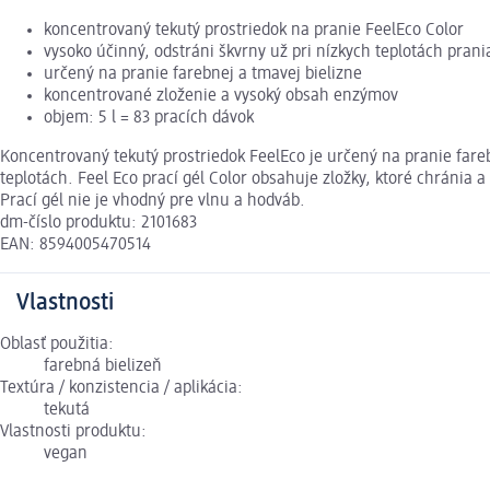
koncentrovaný tekutý prostriedok na pranie FeelEco Color
vysoko účinný, odstráni škvrny už pri nízkych teplotách prani
určený na pranie farebnej a tmavej bielizne
koncentrované zloženie a vysoký obsah enzýmov
objem: 5 l = 83 pracích dávok
Koncentrovaný tekutý prostriedok FeelEco je určený na pranie far
teplotách. Feel Eco prací gél Color obsahuje zložky, ktoré chránia a
Prací gél nie je vhodný pre vlnu a hodváb.
dm-číslo produktu: 2101683
EAN: 8594005470514
Vlastnosti
Oblasť použitia:
farebná bielizeň
Textúra / konzistencia / aplikácia:
tekutá
Vlastnosti produktu:
vegan