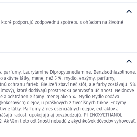
v, ktoré podporujú zodpovednú spotrebu s ohľadom na životné
my, parfumy, Laurylamine Dipropylenediamine, Benzisothiazolinone,
vo aktívne látky, menej než 5 %: mydlo, enzýmy, parfumy,
ú ochranu farieb. Bielizeň zbaví nečistôt, ale farby zostávajú. 5%
palmový), ktoré dodávajú prostriedku penivosť a účinnosť. Neiónové
nie a odstránenie špiny. menej ako 5 %: Mydlo Mydlo dodáva
(kokosových) olejov, u práškových z živočíšnych tukov. Enzýmy
tívne látky. Parfumy Zmes esenciálnych olejov, extraktov a
prinášajú radosť, upokojujú aj povzbudzujú. PHENOXYETHANOL
. Ak Vám tieto odlišnosti nebudú z akýchkoľvek dôvodov vyhovovať,