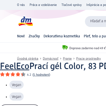
O nás
Práca a vzdelávanie
Tlačové správy
Inšpirácia a p
Hľadať a n
Nové
Značky
Dekoratívna kozmetika
Pleť, telo a p
Doprava zadarmo nad 49 €
Úvodná stránka
Domácnosť
Pranie
Pracie prostriedky
FeelEco
Prací gél Color, 83 P
4.2
(
5 hodnotení
)
Vegan
Vegan