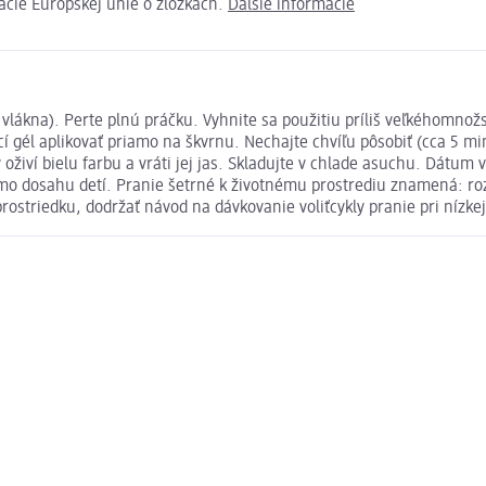
ácie Európskej únie o zložkách.
Ďalšie informácie
u vlákna). Perte plnú práčku. Vyhnite sa použitiu príliš veľkéhomno
í gél aplikovať priamo na škvrnu. Nechajte chvíľu pôsobiť (cca 5 mi
živí bielu farbu a vráti jej jas. Skladujte v chlade asuchu. Dátum 
mo dosahu detí. Pranie šetrné k životnému prostrediu znamená: rozt
ostriedku, dodržať návod na dávkovanie voliťcykly pranie pri nízkej