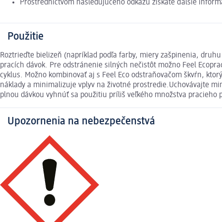
Prostredníctvom nasledujúceho odkazu získate ďalšie inform
Použitie
Roztrieďte bielizeň (napríklad podľa farby, miery zašpinenia, druh
pracích dávok. Pre odstránenie silných nečistôt možno Feel Ecoprac
cyklus. Možno kombinovať aj s Feel Eco odstraňovačom škvŕn, ktorý o
náklady a minimalizuje vplyv na životné prostredie.Uchovávajte mi
plnou dávkou vyhnúť sa použitiu príliš veľkého množstva pracieho pr
Upozornenia na nebezpečenstvá