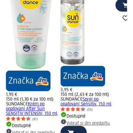
3,95 €
1,95 €
150 ml (2,63 € za 100 ml)
150 ml (1,30 € za 100 ml)
SUNDANCE
Sprej po
SUNDANCE
Krém po
opaľovaní Sensitiv, 150 ml
opaľovaní After Sun
(55)
SENSITIV INTENSIV, 150 ml
Dostupné
(81)
Vybrať si dm predajňu
Dostupné