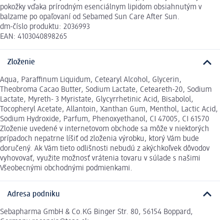
pokožky vďaka prírodným esenciálnym lipidom obsiahnutým v
balzame po opaľovaní od Sebamed Sun Care After Sun.
dm-číslo produktu: 2036993
EAN: 4103040898265
Zloženie
Aqua, Paraffinum Liquidum, Cetearyl Alcohol, Glycerin,
Theobroma Cacao Butter, Sodium Lactate, Ceteareth-20, Sodium
Lactate, Myreth- 3 Myristate, Glycyrrhetinic Acid, Bisabolol,
Tocopheryl Acetate, Allantoin, Xanthan Gum, Menthol, Lactic Acid,
Sodium Hydroxide, Parfum, Phenoxyethanol, CI 47005, CI 61570
Zloženie uvedené v internetovom obchode sa môže v niektorých
prípadoch nepatrne líšiť od zloženia výrobku, ktorý Vám bude
doručený. Ak Vám tieto odlišnosti nebudú z akýchkoľvek dôvodov
vyhovovať, využite možnosť vrátenia tovaru v súlade s našimi
Všeobecnými obchodnými podmienkami.
Adresa podniku
Sebapharma GmbH & Co.KG Binger Str. 80, 56154 Boppard,