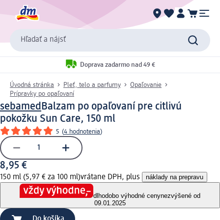
Hľadať a nájsť
Doprava zadarmo nad 49 €
Úvodná stránka
Pleť, telo a parfumy
Opaľovanie
Prípravky po opaľovaní
sebamed
Balzam po opaľovaní pre citlivú
pokožku Sun Care, 150 ml
5
(
4 hodnotenia
)
8,95 €
150 ml (5,97 € za 100 ml)
vrátane DPH, plus
náklady na prepravu
dlhodobo výhodné ceny
nezvýšené od
09.01.2025
Do košíka