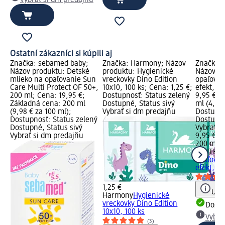
Vybrať si dm predajňu
Ostatní zákazníci si kúpili aj
Značka: sebamed baby;
Značka: Harmony; Názov
Značka:
Názov produktu: Detské
produktu: Hygienické
Názov pr
mlieko na opaľovanie Sun
vreckovky Dino Edition
opaľovaní
Care Multi Protect OF 50+,
10x10, 100 ks; Cena: 1,25 €;
efekt, 2
200 ml; Cena: 19,95 €;
Dostupnosť: Status zelený
9,95 €; 
Základná cena: 200 ml
Dostupné, Status sivý
ml (4,98 
(9,98 € za 100 ml);
Vybrať si dm predajňu
Dostupno
Dostupnosť: Status zelený
Dostupné
Dostupné, Status sivý
Vybrať s
Vybrať si dm predajňu
9,95 €
200 ml (
PANTHE
opaľovaní
efekt, 2
1,25 €
Upoz
Harmony
Hygienické
vreckovky Dino Edition
Dost
10x10, 100 ks
Vybra
(3)