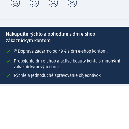
Nakupujte rýchlo a pohodlne s dm e-shop
zákazníckym kontom
⁽¹⁾ Doprava zadarmo od 49 € s dm e-shop kontom.
Prepojenie dm e-shop a active beauty konta s mnohými
zákazníckymi výhodami.
Rýchle a jednoduché spravovanie objednávok.
Vytvoriť dm e-shop konto
Pomoc
Výhody e-shopu
Zákaznícky servis
Zaslanie a dodanie