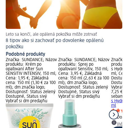
Leto sa končí, ale opálená pokožka môže zotrvať
Aké
8 tipov ako si zachovať po dovolenke opálenú
Al
pokožku
Podobné produkty
Značka: SUNDANCE; Názov
Značka: SUNDANCE; Názov
Značka:
produktu: Krém po
produktu: Sprej po
produktu
opaľovaní After Sun
opaľovaní Sensitiv, 150 ml;
s Hydro
SENSITIV INTENSIV, 150 ml;
Cena: 3,95 €; Základná
ml; Cena
Cena: 1,95 €; Základná
cena: 150 ml (2,63 € za 100
Dostupno
cena: 150 ml (1,30 € za 100
ml); dm značka logo;
Dostupné
ml); dm značka logo;
Dostupnosť: Status zelený
Vybrať s
Dostupnosť: Status zelený
Dostupné, Status sivý
7,25 €
Dostupné, Status sivý
Vybrať si dm predajňu
sebame
Vybrať si dm predajňu
s Hydro
ml
Dost
Vybra