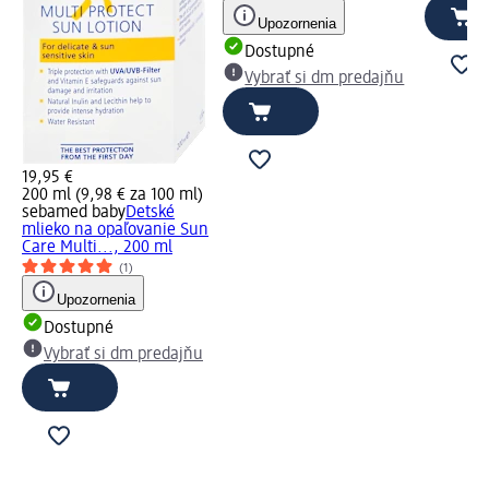
Upozornenia
Dostupné
Vybrať si dm predajňu
19,95 €
200 ml (9,98 € za 100 ml)
sebamed baby
Detské
mlieko na opaľovanie Sun
Care Multi..., 200 ml
(1)
Upozornenia
Dostupné
Vybrať si dm predajňu