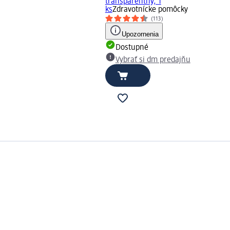
transparentný, 1
ks
Zdravotnícke pomôcky
(113)
Upozornenia
Dostupné
Vybrať si dm predajňu