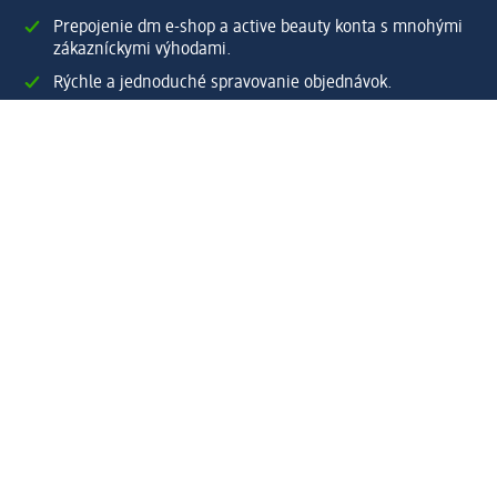
Prepojenie dm e-shop a active beauty konta s mnohými
zákazníckymi výhodami.
Rýchle a jednoduché spravovanie objednávok.
Vytvoriť dm e-shop konto
Pomoc
Výhody e-shopu
Zákaznícky servis
Zaslanie a dodanie
Vrátenie tovaru
Spoločnosť
O nás
Zodpovednosť
Práca a vzdelávanie
Tlačové stredisko
Cesta do dm dialogica
Centrálny sklad
Svet produktov