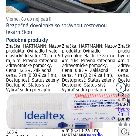
Vieme, čo do nej patrí!
Bezpečná dovolenka so správnou cestovnou
lekárničkou
Podobné produkty
Značka: HARTMANN; Názov
Značka: HARTMANN; Názov
Značka:
produktu: Ovínadlo trvale
produktu: Ovínadlo
produktu
elastické Idealtex 10 cm x 5
hydrofilné elastické 8cm x
hydrofil
m, 5 m; Právna kategória:
4m, 1 ks; Právna kategória:
4m, 1 ks
Zdravotnícke pomôcky;
Zdravotnícke pomôcky;
Zdravotn
Cena: 1,65 €; Základná
Cena: 0,85 €; Základná
Cena: 0,
cena: 5 m (0,33 € za 1 m);
cena: 4 m (0,21 € za 1 m);
cena: 4 m
Dostupnosť: Status zelený
Dostupnosť: Status zelený
Dostupno
Dostupné, Status sivý
Dostupné, Status sivý
Dostupné
Vybrať si dm predajňu
Vybrať si dm predajňu
Vybrať s
0,85 €
4 m (0,21
HARTMA
hydrofil
4m, 1 ks
pomôcky
0,85 €
4 m (0,21 € za 1 m)
1,65 €
Upoz
HARTMANN
Ovínadlo