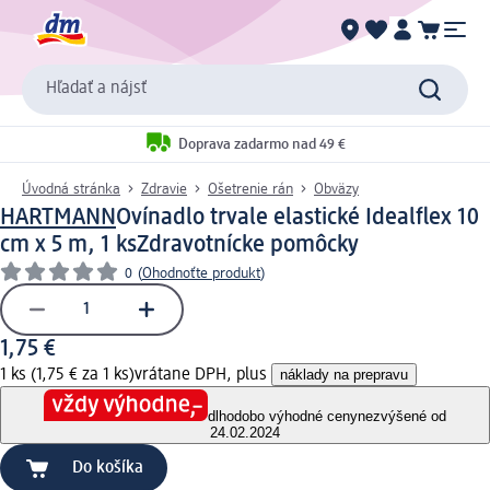
Hľadať a nájsť
Doprava zadarmo nad 49 €
Úvodná stránka
Zdravie
Ošetrenie rán
Obväzy
HARTMANN
Ovínadlo trvale elastické Idealflex 10
cm x 5 m, 1 ks
Zdravotnícke pomôcky
0
(
Ohodnoťte produkt
)
1,75 €
1 ks (1,75 € za 1 ks)
vrátane DPH, plus
náklady na prepravu
dlhodobo výhodné ceny
nezvýšené od
24.02.2024
Do košíka