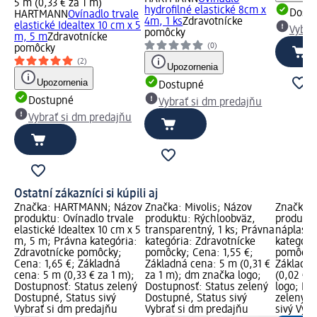
5 m (0,33 € za 1 m)
hydrofilné elastické 8cm x
Dost
HARTMANN
Ovínadlo trvale
4m, 1 ks
Zdravotnícke
elastické Idealtex 10 cm x 5
Vybra
pomôcky
m, 5 m
Zdravotnícke
(0)
pomôcky
(2)
Upozornenia
Upozornenia
Dostupné
Dostupné
Vybrať si dm predajňu
Vybrať si dm predajňu
Ostatní zákazníci si kúpili aj
zov
Značka: HARTMANN; Názov
Značka: Mivolis; Názov
Značka: 
produktu: Ovínadlo trvale
produktu: Rýchloobväz,
produktu
 x
elastické Idealtex 10 cm x 5
transparentný, 1 ks; Právna
náplasti
ia:
m, 5 m; Právna kategória:
kategória: Zdravotnícke
kategóri
Zdravotnícke pomôcky;
pomôcky; Cena: 1,55 €;
pomôcky;
Cena: 1,65 €; Základná
Základná cena: 5 m (0,31 €
Základná
;
cena: 5 m (0,33 € za 1 m);
za 1 m); dm značka logo;
(0,02 € 
ný
Dostupnosť: Status zelený
Dostupnosť: Status zelený
logo; Do
Dostupné, Status sivý
Dostupné, Status sivý
zelený D
Vybrať si dm predajňu
Vybrať si dm predajňu
sivý Vyb