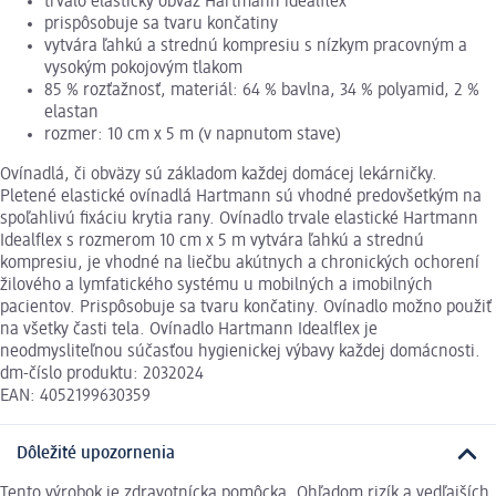
trvalo elastický obväz Hartmann idealflex
prispôsobuje sa tvaru končatiny
vytvára ľahkú a strednú kompresiu s nízkym pracovným a
vysokým pokojovým tlakom
85 % rozťažnosť, materiál: 64 % bavlna, 34 % polyamid, 2 %
elastan
rozmer: 10 cm x 5 m (v napnutom stave)
Ovínadlá, či obväzy sú základom každej domácej lekárničky.
Pletené elastické ovínadlá Hartmann sú vhodné predovšetkým na
spoľahlivú fixáciu krytia rany. Ovínadlo trvale elastické Hartmann
Idealflex s rozmerom 10 cm x 5 m vytvára ľahkú a strednú
kompresiu, je vhodné na liečbu akútnych a chronických ochorení
žilového a lymfatického systému u mobilných a imobilných
pacientov. Prispôsobuje sa tvaru končatiny. Ovínadlo možno použiť
na všetky časti tela. Ovínadlo Hartmann Idealflex je
neodmysliteľnou súčasťou hygienickej výbavy každej domácnosti.
dm-číslo produktu: 2032024
EAN: 4052199630359
Dôležité upozornenia
Tento výrobok je zdravotnícka pomôcka. Ohľadom rizík a vedľajších