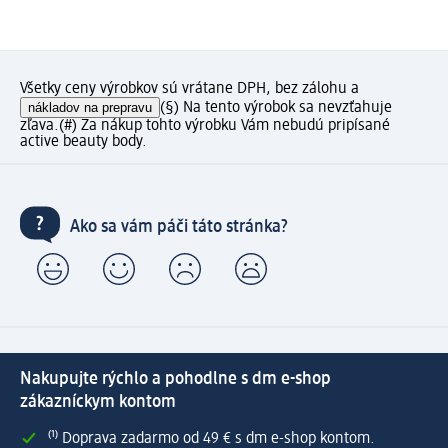
Všetky ceny výrobkov sú vrátane DPH, bez zálohu a
nákladov na prepravu
(§) Na tento výrobok sa nevzťahuje
zľava.
(#) Za nákup tohto výrobku Vám nebudú pripísané
active beauty body.
Ako sa vám páči táto stránka?
Nakupujte rýchlo a pohodlne s dm e-shop
zákazníckym kontom
⁽¹⁾ Doprava zadarmo od 49 € s dm e-shop kontom.