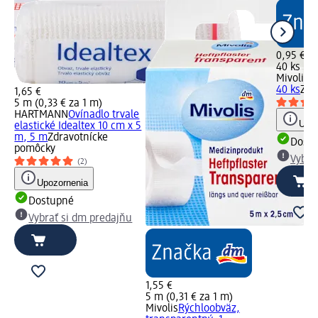
0,95 €
40 ks (0,
Mivolis
V
40 ks
Zdr
1,65 €
5 m (0,33 € za 1 m)
 x
HARTMANN
Ovínadlo trvale
Upoz
elastické Idealtex 10 cm x 5
m, 5 m
Zdravotnícke
Dost
pomôcky
Vybra
(2)
Upozornenia
Dostupné
u
Vybrať si dm predajňu
1,55 €
5 m (0,31 € za 1 m)
Mivolis
Rýchloobväz,