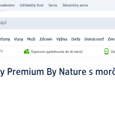
oradenstvo
Udržateľný život
Servis
Zákaznícky servis
ájsť
arfumy
Vlasy
Muži
Zdravie
Výživa
Dieťa
Domácnosť
Zvie
(1)
Expresné vyzdvihnutie do 30 minút
Da
čky Premium By Nature s mor