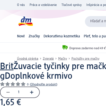
O nás
Práca a vzdelávanie
Tlačové správy
Inšpirácia a p
Hľadať a n
Nové
Značky
Dekoratívna kozmetika
Pleť, telo a p
Doprava zadarmo nad 49 €
Úvodná stránka
Zvieratá
Mačky
Pochúťky pre mačky
Brit
Žuvacie tyčinky pre ma
g
Doplnkové krmivo
0
(
Ohodnoťte produkt
)
1,65 €