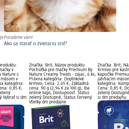
je
Poradíme vám!
Ako sa starať o zvieraciu srsť?
produktu:
Značka: Brit; Názov produktu:
Značka: Brit; N
mačky v
Pochúťka pre mačky Premium By
Krmivo pre kast
y Nature s
Nature Creamy Treats - zajac, 6 ks;
kapsičke Premiu
m mäsom v
Právna kategória: Doplnkové
jahňacím mäsom
na kategória:
krmivo; Cena: 2,65 €; Základná
kategória: Komp
ena: 0,85 €;
cena: 90 g (2,94 € za 100 g); Iba
Cena: 0,85 €; D
zelený
online logo; Dostupnosť: Status
zelený Dostupné,
ý Vybrať si dm
zelený Dostupné, Status červený
si dm predajňu
Všetky dm predajne