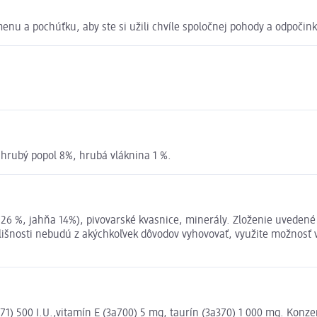
nu a pochúťku, aby ste si užili chvíle spoločnej pohody a odpočink
, hrubý popol 8%, hrubá vláknina 1 %.
 26 %, jahňa 14%), pivovarské kvasnice, minerály. Zloženie uveden
odlišnosti nebudú z akýchkoľvek dôvodov vyhovovať, využite možnos
E671) 500 I.U.,vitamín E (3a700) 5 mg, taurín (3a370) 1 000 mg. Kon