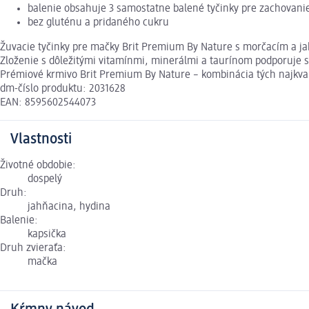
balenie obsahuje 3 samostatne balené tyčinky pre zachovanie
bez gluténu a pridaného cukru
Žuvacie tyčinky pre mačky Brit Premium By Nature s morčacím a j
Zloženie s dôležitými vitamínmi, minerálmi a taurínom podporuje s
Prémiové krmivo Brit Premium By Nature – kombinácia tých najkval
dm-číslo produktu: 2031628
EAN: 8595602544073
Vlastnosti
Životné obdobie:
dospelý
Druh:
jahňacina, hydina
Balenie:
kapsička
Druh zvieraťa:
mačka