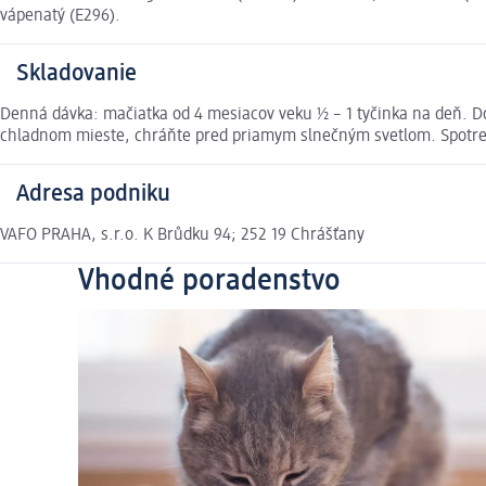
vápenatý (E296).
Skladovanie
Denná dávka: mačiatka od 4 mesiacov veku ½ – 1 tyčinka na deň. Dosp
chladnom mieste, chráňte pred priamym slnečným svetlom. Spotreb
Adresa podniku
VAFO PRAHA, s.r.o. K Brůdku 94; 252 19 Chrášťany
Vhodné poradenstvo