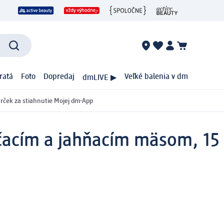
ratá
Foto
Dopredaj
Veľké balenia v dm
dmLIVE ▶
rček za stiahnutie Mojej dm-App
čacím a jahňacím mäsom, 15