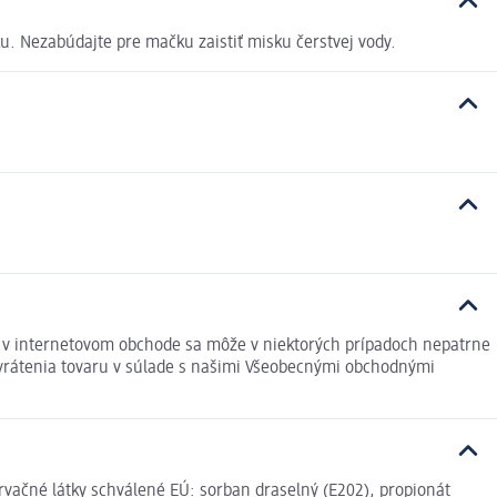
u. Nezabúdajte pre mačku zaistiť misku čerstvej vody.
é v internetovom obchode sa môže v niektorých prípadoch nepatrne
ť vrátenia tovaru v súlade s našimi Všeobecnými obchodnými
zervačné látky schválené EÚ: sorban draselný (E202), propionát