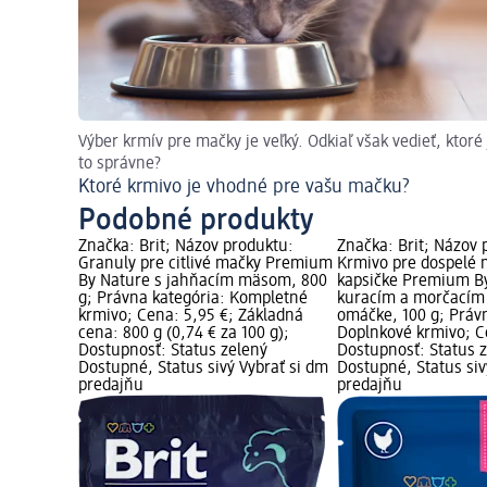
Výber krmív pre mačky je veľký. Odkiaľ však vedieť, ktoré 
to správne?
Ktoré krmivo je vhodné pre vašu mačku?
Podobné produkty
Značka: Brit; Názov produktu:
Značka: Brit; Názov 
Granuly pre citlivé mačky Premium
Krmivo pre dospelé 
By Nature s jahňacím mäsom, 800
kapsičke Premium B
g; Právna kategória: Kompletné
kuracím a morčací
krmivo; Cena: 5,95 €; Základná
omáčke, 100 g; Práv
cena: 800 g (0,74 € za 100 g);
Doplnkové krmivo; C
Dostupnosť: Status zelený
Dostupnosť: Status 
Dostupné, Status sivý Vybrať si dm
Dostupné, Status siv
predajňu
predajňu