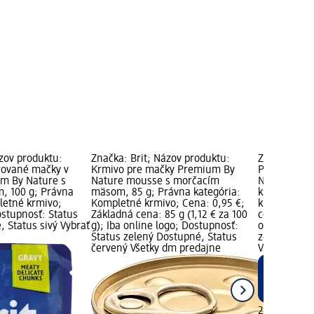
ázov produktu:
Značka: Brit; Názov produktu:
Značka: Bri
rované mačky v
Krmivo pre mačky Premium By
Pochúťka p
m By Nature s
Nature mousse s morčacím
Nature Crea
, 100 g; Právna
mäsom, 85 g; Právna kategória:
ks; Právna 
letné krmivo;
Kompletné krmivo; Cena: 0,95 €;
krmivo; Cen
ostupnosť: Status
Základná cena: 85 g (1,12 € za 100
cena: 90 g (
 Status sivý Vybrať
g); Iba online logo; Dostupnosť:
online logo
Status zelený Dostupné, Status
zelený Dost
červený Všetky dm predajne
Všetky dm p
2,65 €