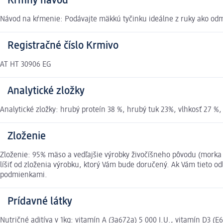
Kŕmny návod
Návod na kŕmenie: Podávajte mäkkú tyčinku ideálne z ruky ako odme
Registračné číslo Krmivo
AT HT 30906 EG
Analytické zložky
Analytické zložky: hrubý proteín 38 %, hrubý tuk 23%, vlhkosť 27 %
Zloženie
Zloženie: 95% mäso a vedľajšie výrobky živočíšneho pôvodu (morka
líšiť od zloženia výrobku, ktorý Vám bude doručený. Ak Vám tieto 
podmienkami.
Prídavné látky
Nutričné aditíva v 1kg: vitamín A (3a672a) 5 000 I.U., vitamín D3 (