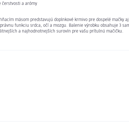
 čerstvosti a arómy
ahňacím mäsom predstavujú doplnkové krmivo pre dospelé mačky aj 
právnu funkciu srdca, očí a mozgu. Balenie výrobku obsahuje 3 sam
itnejších a najhodnotnejších surovín pre vašu prítulnú mačičku.