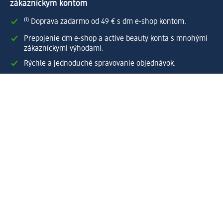
zákazníckym kontom
⁽¹⁾ Doprava zadarmo od 49 € s dm e-shop kontom.
Prepojenie dm e-shop a active beauty konta s mnohými
zákazníckymi výhodami.
Rýchle a jednoduché spravovanie objednávok.
Vytvoriť dm e-shop konto
Pomoc
Výhody e-shopu
Zákaznícky servis
Zaslanie a dodanie
Vrátenie tovaru
Spoločnosť
O nás
Zodpovednosť
Práca a vzdelávanie