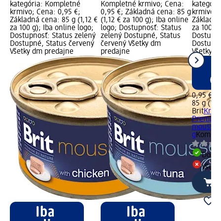
kategória: Kompletné
Kompletné krmivo; Cena:
kategóri
krmivo; Cena: 0,95 €;
0,95 €; Základná cena: 85 g
krmivo; 
Základná cena: 85 g (1,12 €
(1,12 € za 100 g); Iba online
Základná
za 100 g); Iba online logo;
logo; Dostupnosť: Status
za 100 g)
Dostupnosť: Status zelený
zelený Dostupné, Status
Dostupno
Dostupné, Status červený
červený Všetky dm
Dostupné
Všetky dm predajne
predajne
Všetky d
0,95 €
85 g (1,1
Brit
Krmi
Premium
mousse s
g
Komple
Dost
Všetk