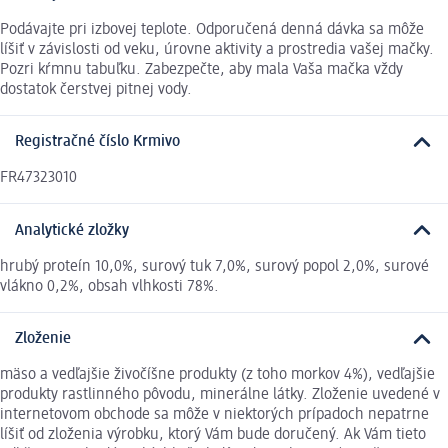
Podávajte pri izbovej teplote. Odporučená denná dávka sa môže
líšiť v závislosti od veku, úrovne aktivity a prostredia vašej mačky.
Pozri kŕmnu tabuľku. Zabezpečte, aby mala Vaša mačka vždy
dostatok čerstvej pitnej vody.
Registračné číslo Krmivo
FR47323010
Analytické zložky
hrubý proteín 10,0%, surový tuk 7,0%, surový popol 2,0%, surové
vlákno 0,2%, obsah vlhkosti 78%.
Zloženie
mäso a vedľajšie živočíšne produkty (z toho morkov 4%), vedľajšie
produkty rastlinného pôvodu, minerálne látky. Zloženie uvedené v
internetovom obchode sa môže v niektorých prípadoch nepatrne
líšiť od zloženia výrobku, ktorý Vám bude doručený. Ak Vám tieto