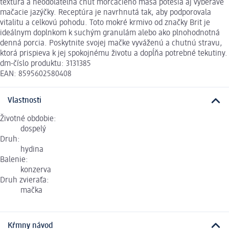
textúra a neodolateľná chuť morčacieho mäsa potešia aj vyberavé
mačacie jazýčky. Receptúra je navrhnutá tak, aby podporovala
vitalitu a celkovú pohodu. Toto mokré krmivo od značky Brit je
ideálnym doplnkom k suchým granulám alebo ako plnohodnotná
denná porcia. Poskytnite svojej mačke vyváženú a chutnú stravu,
ktorá prispieva k jej spokojnému životu a dopĺňa potrebné tekutiny.
dm-číslo produktu: 3131385
EAN: 8595602580408
Vlastnosti
Životné obdobie:
dospelý
Druh:
hydina
Balenie:
konzerva
Druh zvieraťa:
mačka
Kŕmny návod