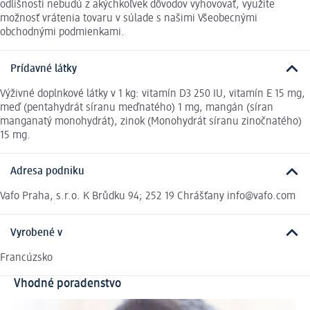
odlišnosti nebudú z akýchkoľvek dôvodov vyhovovať, využite
možnosť vrátenia tovaru v súlade s našimi Všeobecnými
obchodnými podmienkami.
Prídavné látky
Výživné doplnkové látky v 1 kg: vitamín D3 250 IU, vitamín E 15 mg,
meď (pentahydrát síranu meďnatého) 1 mg, mangán (síran
manganatý monohydrát), zinok (Monohydrát síranu zinočnatého)
15 mg.
Adresa podniku
Vafo Praha, s.r.o. K Brůdku 94; 252 19 Chrášťany info@vafo.com
Vyrobené v
Francúzsko
Vhodné poradenstvo