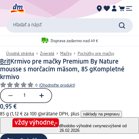
Hľadať a nájsť
Doprava zadarmo nad 49 €
Úvodná stránka
Zvieratá
Mačky
Pochúťky pre mačky
Brit
Krmivo pre mačky Premium By Nature
mousse s morčacím mäsom, 85 g
Kompletné
krmivo
0
(
Ohodnoťte produkt
)
0,95 €
85 g (1,12 € za 100 g)
vrátane DPH, plus
náklady na prepravu
dlhodobo výhodné ceny
nezvýšené od
26.02.2026