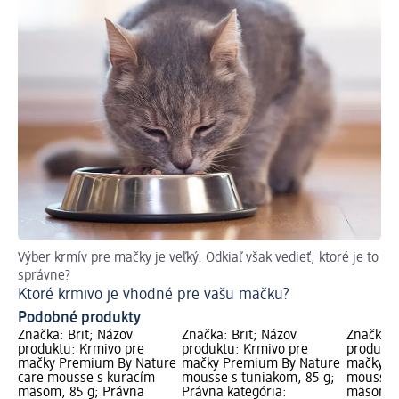
Výber krmív pre mačky je veľký. Odkiaľ však vedieť, ktoré je to
Po
správne?
Ak
Ktoré krmivo je vhodné pre vašu mačku?
Podobné produkty
Značka: Brit; Názov
Značka: Brit; Názov
Značka: 
produktu: Krmivo pre
produktu: Krmivo pre
produktu
mačky Premium By Nature
mačky Premium By Nature
mačky P
care mousse s kuracím
mousse s tuniakom, 85 g;
mousse 
mäsom, 85 g; Právna
Právna kategória:
mäsom, 