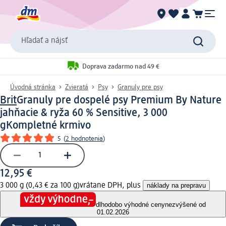
Hľadať a nájsť
Doprava zadarmo nad 49 €
Úvodná stránka
Zvieratá
Psy
Granuly pre psy
Brit
Granuly pre dospelé psy Premium By Nature
jahňacie & ryža 60 % Sensitive, 3 000
g
Kompletné krmivo
5
(
2 hodnotenia
)
12,95 €
3 000 g (0,43 € za 100 g)
vrátane DPH, plus
náklady na prepravu
dlhodobo výhodné ceny
nezvýšené od
01.02.2026