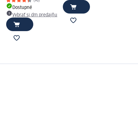
(90)
Dostupné
Vybrať si dm predajňu