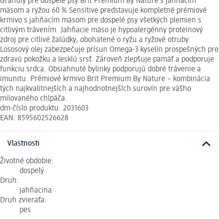
Granuly pre dospelé psy Brit Premium By Nature s jahňacím
mäsom a ryžou 60 % Sensitive predstavuje kompletné prémiové
krmivo s jahňacím mäsom pre dospelé psy všetkých plemien s
citlivým trávením. Jahňacie mäso je hypoalergénny proteínový
zdroj pre citlivé žalúdky, obohatené o ryžu a ryžové otruby.
Lososový olej zabezpečuje prísun Omega-3 kyselín prospešných pre
zdravú pokožku a lesklú srsť. Zároveň zlepšuje pamäť a podporuje
funkciu srdca. Obsiahnuté bylinky podporujú dobré trávenie a
imunitu. Prémiové krmivo Brit Premium By Nature – kombinácia
tých najkvalitnejších a najhodnotnejších surovín pre vášho
milovaného chlpáča.
dm-číslo produktu: 2031603
EAN: 8595602526628
Vlastnosti
Životné obdobie:
dospelý
Druh:
jahňacina
Druh zvieraťa:
pes