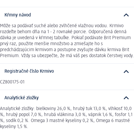
Kŕmny návod
Môže sa podávať suché alebo zvlhčené vlažnou vodou. Krmivo
rozdeľte behom dňa na 1 - 2 rovnaké porcie. Odporučená denná
dávka je uvedená v kŕmnej tabuľke. Pokiaľ podávate Brit Premium
prvý raz, použite menšie množstvo a zmiešajte ho s
predchádzajúcim krmivom a postupne zvyšujte dávku krmiva Brit
Premium. Vždy sa ubezpečte, že má váš pes dostatok čerstvej vody.
Registračné číslo Krmivo
CZ800175-01
Analytické zložky
Analytické zložky: bielkoviny 26,0 %, hrubý tuk 13,0 %, vlhkosť 10,0
%, hrubý popol 7,0 %, hrubá vláknina 3,0 %, vápnik 1,6 %, fosfor 1,1
%, sodík 0,2 %. Omega 3 mastné kyseliny 0,2 %, Omega 6 mastné
kyseliny 1,5 %.