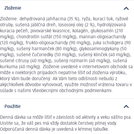
Zloženie
Zloženie: dehydrovaná jahňacina (35 %), ryža, kurací tuk, ryžové
otruby, sušená jablčná dreň, lososový olej (2 %), hydrolýzovaná
kuracia pečeň, pivovarské kvasnice, kolagén, glukosamín (210
mg/kg), chondroitín sulfát (150 mg/kg), mannan-oligosacharidy
(120 mg/kg), frukto-oligosacharidy (90 mg/kg), juka schidigera (90
mg/kg), sušený harmanček (80 mg/kg), glykosaminoglykany (50
mg/kg), sušené čučoriedky (50 mg/kg), sušený klinček (40 mg/kg),
sušené citrusy (40 mg/kg), sušený rozmarín (40 mg/kg), sušená
kurkuma (40 mg/kg). Zloženie uvedené v internetovom obchode sa
môže v niektorých prípadoch nepatrne líšiť od zloženia výrobku,
ktorý Vám bude doručený. Ak Vám tieto odlišnosti nebudú z
akýchkoľvek dôvodov vyhovovať, využite možnosť vrátenia tovaru v
súlade s našimi Všeobecnými obchodnými podmienkami.
Použitie
Denná dávka sa môže líšiť v závislosti od aktivity a veku vášho psa.
Uistite sa, že váš pes má vždy dostatok čerstvej pitnej vody.
Odporúčaná denná dávka je uvedená v kŕmnej tabuľke.