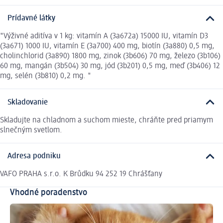
Prídavné látky
"Výživné aditíva v 1 kg: vitamín A (3a672a) 15000 IU, vitamín D3
(3a671) 1000 IU, vitamín E (3a700) 400 mg, biotín (3a880) 0,5 mg,
cholinchlorid (3a890) 1800 mg, zinok (3b606) 70 mg, železo (3b106)
60 mg, mangán (3b504) 30 mg, jód (3b201) 0,5 mg, meď (3b406) 12
mg, selén (3b810) 0,2 mg. "
Skladovanie
Skladujte na chladnom a suchom mieste, chráňte pred priamym
slnečným svetlom.
Adresa podniku
VAFO PRAHA s.r.o. K Brůdku 94 252 19 Chrášťany
Vhodné poradenstvo