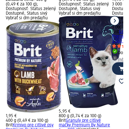
(0,49 € za 100 g);
Dostupnosť: Status zelený
3 000 g (
Dostupnosť: Status zelený
Dostupné, Status sivý
Dostupno
Dostupné, Status sivý
Vybrať si dm predajňu
Dostupné
Vybrať si dm predajňu
Vybrať s
11,95 €
3 000 g (
Brit
Granu
Premium 
3 000 g
K
Dost
Vybra
5,95 €
1,95 €
800 g (0,74 € za 100 g)
400 g (0,49 € za 100 g)
Brit
Granuly pre citlivé
Brit
Krmivo pre citlivé psy
mačky Premium By Nature