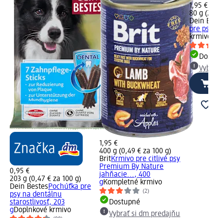
1,95 €
80 g (2,4
Dein Bes
pre psy, 
krmivo
Dost
Vybra
1,95 €
400 g (0,49 € za 100 g)
Brit
Krmivo pre citlivé psy
Premium By Nature
0,95 €
jahňacie..., 400
203 g (0,47 € za 100 g)
g
Kompletné krmivo
Dein Bestes
Pochúťka pre
(2)
psy na dentálnu
starostlivosť, 203
Dostupné
g
Doplnkové krmivo
Vybrať si dm predajňu