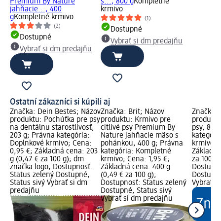
Premium By Nature
s..., 800 g
Kompletné
jahňacie..., 400
krmivo
g
Kompletné krmivo
(1)
(2)
Dostupné
Dostupné
Vybrať si dm predajňu
Vybrať si dm predajňu
Ostatní zákazníci si kúpili aj
Značka: Dein Bestes; Názov
Značka: Brit; Názov
Značka: 
produktu: Pochúťka pre psy
produktu: Krmivo pre
produktu:
na dentálnu starostlivosť,
citlivé psy Premium By
psy, 80 
203 g; Právna kategória:
Nature jahňacie mäso s
kategóri
Doplnkové krmivo; Cena:
pohánkou, 400 g; Právna
krmivo; 
0,95 €; Základná cena: 203
kategória: Kompletné
Základná
g (0,47 € za 100 g); dm
krmivo; Cena: 1,95 €;
za 100 g
značka logo; Dostupnosť:
Základná cena: 400 g
Dostupno
Status zelený Dostupné,
(0,49 € za 100 g);
Dostupné
Status sivý Vybrať si dm
Dostupnosť: Status zelený
Vybrať s
predajňu
Dostupné, Status sivý
Vybrať si dm predajňu