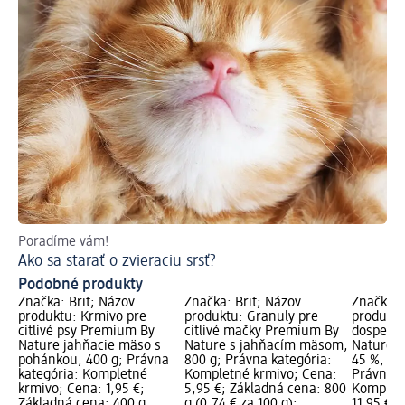
Poradíme vám!
Hu
Ako sa starať o zvieraciu srsť?
Tu
Podobné produkty
Značka: Brit; Názov
Značka: Brit; Názov
Značka: 
produktu: Krmivo pre
produktu: Granuly pre
produktu
citlivé psy Premium By
citlivé mačky Premium By
dospelé 
Nature jahňacie mäso s
Nature s jahňacím mäsom,
Nature 
pohánkou, 400 g; Právna
800 g; Právna kategória:
45 %, me
kategória: Kompletné
Kompletné krmivo; Cena:
Právna k
krmivo; Cena: 1,95 €;
5,95 €; Základná cena: 800
Kompletn
Základná cena: 400 g
g (0,74 € za 100 g);
11,95 €;