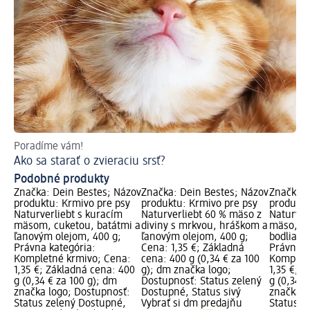
Poradíme vám!
Ako sa starať o zvieraciu srsť?
Podobné produkty
Značka: Dein Bestes; Názov
Značka: Dein Bestes; Názov
Značka: 
produktu: Krmivo pre psy
produktu: Krmivo pre psy
produktu
Naturverliebt s kuracím
Naturverliebt 60 % mäso z
Naturver
mäsom, cuketou, batátmi a
diviny s mrkvou, hráškom a
mäso, ze
ľanovým olejom, 400 g;
ľanovým olejom, 400 g;
bodliakov
Právna kategória:
Cena: 1,35 €; Základná
Právna k
Kompletné krmivo; Cena:
cena: 400 g (0,34 € za 100
Kompletn
1,35 €; Základná cena: 400
g); dm značka logo;
1,35 €; 
g (0,34 € za 100 g); dm
Dostupnosť: Status zelený
g (0,34 €
značka logo; Dostupnosť:
Dostupné, Status sivý
značka l
Status zelený Dostupné,
Vybrať si dm predajňu
Status z