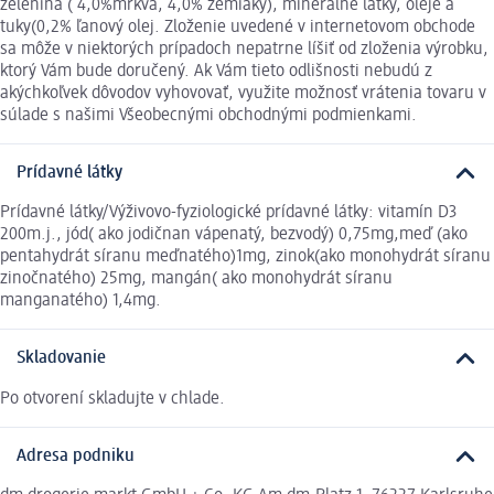
zelenina ( 4,0%mrkva, 4,0% zemiaky), minerálne látky, oleje a
tuky(0,2% ľanový olej. Zloženie uvedené v internetovom obchode
sa môže v niektorých prípadoch nepatrne líšiť od zloženia výrobku,
ktorý Vám bude doručený. Ak Vám tieto odlišnosti nebudú z
akýchkoľvek dôvodov vyhovovať, využite možnosť vrátenia tovaru v
súlade s našimi Všeobecnými obchodnými podmienkami.
Prídavné látky
Prídavné látky/Výživovo-fyziologické prídavné látky: vitamín D3
200m.j., jód( ako jodičnan vápenatý, bezvodý) 0,75mg,meď (ako
pentahydrát síranu meďnatého)1mg, zinok(ako monohydrát síranu
zinočnatého) 25mg, mangán( ako monohydrát síranu
manganatého) 1,4mg.
Skladovanie
Po otvorení skladujte v chlade.
Adresa podniku