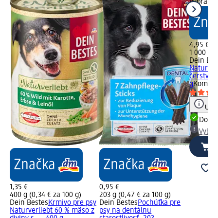
Vybrať s
4,95 €
1 000 g (
Dein Bes
Naturver
čerstvé..
g
Komple
Upoz
Dost
Vybra
1,35 €
0,95 €
400 g (0,34 € za 100 g)
203 g (0,47 € za 100 g)
Dein Bestes
Krmivo pre psy
Dein Bestes
Pochúťka pre
Naturverliebt 60 % mäso z
psy na dentálnu