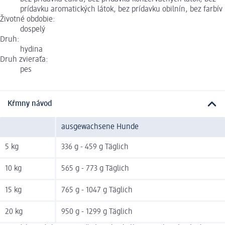
prídavku aromatických látok, bez prídavku obilnín, bez farbív
Životné obdobie:
dospelý
Druh:
hydina
Druh zvieraťa:
pes
Kŕmny návod
ausgewachsene Hunde
5 kg
336 g - 459 g Täglich
10 kg
565 g - 773 g Täglich
15 kg
765 g - 1047 g Täglich
20 kg
950 g - 1299 g Täglich