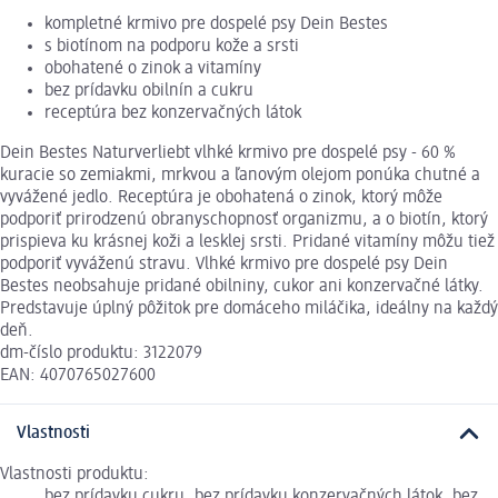
kompletné krmivo pre dospelé psy Dein Bestes
s biotínom na podporu kože a srsti
obohatené o zinok a vitamíny
bez prídavku obilnín a cukru
receptúra bez konzervačných látok
Dein Bestes Naturverliebt vlhké krmivo pre dospelé psy - 60 %
kuracie so zemiakmi, mrkvou a ľanovým olejom ponúka chutné a
vyvážené jedlo. Receptúra je obohatená o zinok, ktorý môže
podporiť prirodzenú obranyschopnosť organizmu, a o biotín, ktorý
prispieva ku krásnej koži a lesklej srsti. Pridané vitamíny môžu tiež
podporiť vyváženú stravu. Vlhké krmivo pre dospelé psy Dein
Bestes neobsahuje pridané obilniny, cukor ani konzervačné látky.
Predstavuje úplný pôžitok pre domáceho miláčika, ideálny na každý
deň.
dm-číslo produktu: 3122079
EAN: 4070765027600
Vlastnosti
Vlastnosti produktu:
bez prídavku cukru, bez prídavku konzervačných látok, bez