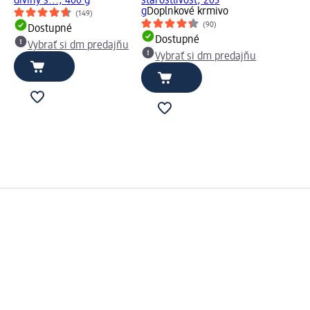
diviny s..., 400 g
starostlivosť, 203
g
Doplnkové krmivo
(149)
(90)
Dostupné
Dostupné
Vybrať si dm predajňu
Vybrať si dm predajňu