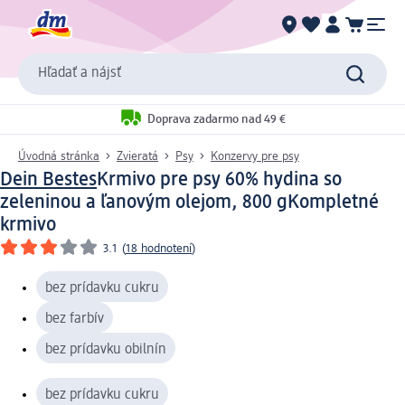
Hľadať a nájsť
Doprava zadarmo nad 49 €
Úvodná stránka
Zvieratá
Psy
Konzervy pre psy
Dein Bestes
Krmivo pre psy 60% hydina so
zeleninou a ľanovým olejom, 800 g
Kompletné
krmivo
3.1
(
18 hodnotení
)
bez prídavku cukru
bez farbív
bez prídavku obilnín
bez prídavku cukru