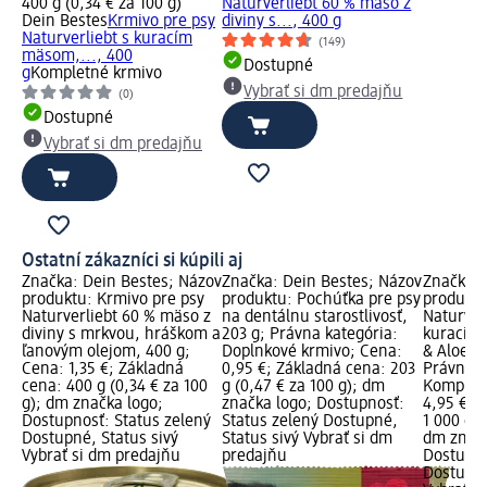
400 g (0,34 € za 100 g)
Naturverliebt 60 % mäso z
Dein Bestes
Krmivo pre psy
diviny s..., 400 g
Naturverliebt s kuracím
(149)
mäsom,..., 400
Dostupné
g
Kompletné krmivo
Vybrať si dm predajňu
(0)
Dostupné
Vybrať si dm predajňu
Ostatní zákazníci si kúpili aj
Značka: Dein Bestes; Názov
Značka: Dein Bestes; Názov
Značka: 
produktu: Krmivo pre psy
produktu: Pochúťka pre psy
produktu
Naturverliebt 60 % mäso z
na dentálnu starostlivosť,
Naturver
diviny s mrkvou, hráškom a
203 g; Právna kategória:
kuracie 
ľanovým olejom, 400 g;
Doplnkové krmivo; Cena:
& Aloe ve
Cena: 1,35 €; Základná
0,95 €; Základná cena: 203
Právna k
cena: 400 g (0,34 € za 100
g (0,47 € za 100 g); dm
Kompletn
g); dm značka logo;
značka logo; Dostupnosť:
4,95 €; 
Dostupnosť: Status zelený
Status zelený Dostupné,
1 000 g (
Dostupné, Status sivý
Status sivý Vybrať si dm
dm značk
Vybrať si dm predajňu
predajňu
Dostupno
Dostupné