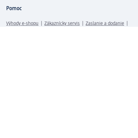
Pomoc
Výhody e-shopu
Zákaznícky servis
Zaslanie a dodanie
Vrátenie tovaru
Spoločnosť
O nás
Zodpovednosť
Práca a vzdelávanie
Tlačové stredisko
Cesta do dm dialogica
Centrálny sklad
Svet produktov
dm svet
Platobné možnosti