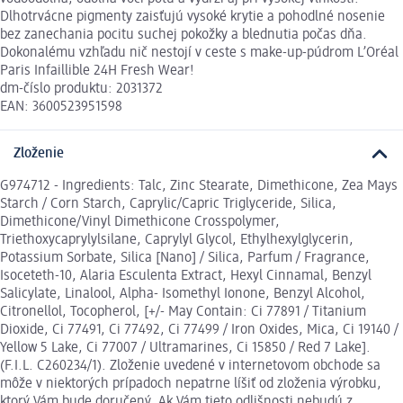
Dlhotrvácne pigmenty zaisťujú vysoké krytie a pohodlné nosenie
bez zanechania pocitu suchej pokožky a blednutia počas dňa.
Dokonalému vzhľadu nič nestojí v ceste s make-up-púdrom L’Oréal
Paris Infaillible 24H Fresh Wear!
dm-číslo produktu: 2031372
EAN: 3600523951598
Zloženie
G974712 - Ingredients: Talc, Zinc Stearate, Dimethicone, Zea Mays
Starch / Corn Starch, Caprylic/Capric Triglyceride, Silica,
Dimethicone/Vinyl Dimethicone Crosspolymer,
Triethoxycaprylylsilane, Caprylyl Glycol, Ethylhexylglycerin,
Potassium Sorbate, Silica [Nano] / Silica, Parfum / Fragrance,
Isoceteth-10, Alaria Esculenta Extract, Hexyl Cinnamal, Benzyl
Salicylate, Linalool, Alpha- Isomethyl Ionone, Benzyl Alcohol,
Citronellol, Tocopherol, [+/- May Contain: Ci 77891 / Titanium
Dioxide, Ci 77491, Ci 77492, Ci 77499 / Iron Oxides, Mica, Ci 19140 /
Yellow 5 Lake, Ci 77007 / Ultramarines, Ci 15850 / Red 7 Lake].
(F.I.L. C260234/1). Zloženie uvedené v internetovom obchode sa
môže v niektorých prípadoch nepatrne líšiť od zloženia výrobku,
ktorý Vám bude doručený. Ak Vám tieto odlišnosti nebudú z