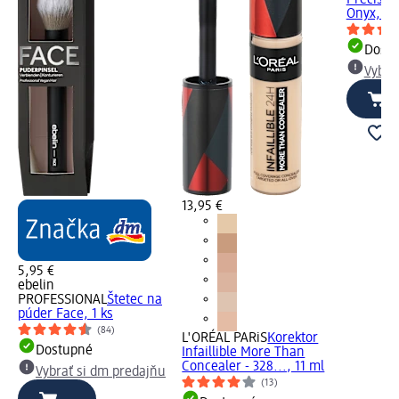
Onyx, 7 
Dost
Vybra
13,95 €
5,95 €
ebelin
PROFESSIONAL
Štetec na
púder Face, 1 ks
(84)
L'ORÉAL PARiS
Korektor
Dostupné
Infaillible More Than
Concealer - 328..., 11 ml
Vybrať si dm predajňu
(13)