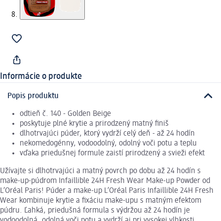
Informácie o produkte
Popis produktu
odtieň č. 140 - Golden Beige
poskytuje plné krytie a prirodzený matný finiš
dlhotrvajúci púder, ktorý vydrží celý deň - až 24 hodín
nekomedogénny, vodoodolný, odolný voči potu a teplu
vďaka priedušnej formule zaistí prirodzený a svieži efekt
Užívajte si dlhotrvajúci a matný povrch po dobu až 24 hodín s
make-up-púdrom Infaillible 24H Fresh Wear Make-up Powder od
L’Oréal Paris! Púder a make-up L’Oréal Paris Infaillible 24H Fresh
Wear kombinuje krytie a fixáciu make-upu s matným efektom
púdru. Ľahká, priedušná formula s výdržou až 24 hodín je
vodoodolná, odolná voči potu a vydrží aj pri vysokej vlhkosti.