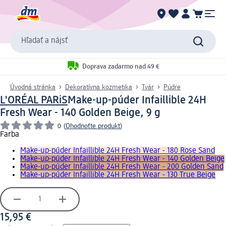
Hľadať a nájsť
Doprava zadarmo nad 49 €
Úvodná stránka
Dekoratívna kozmetika
Tvár
Púdre
L'ORÉAL PARiS
Make-up-púder Infaillible 24H
Fresh Wear - 140 Golden Beige, 9 g
0
(
Ohodnoťte produkt
)
Farba
Make-up-púder Infaillible 24H Fresh Wear - 180 Rose Sand
Make-up-púder Infaillible 24H Fresh Wear - 140 Golden Beige
Make-up-púder Infaillible 24H Fresh Wear - 200 Golden Sand
Make-up-púder Infaillible 24H Fresh Wear - 130 True Beige
15,95 €