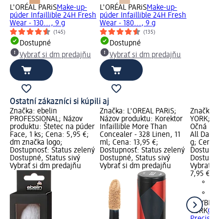
L'ORÉAL PARiS
Make-up-
L'ORÉAL PARiS
Make-up-
púder Infaillible 24H Fresh
púder Infaillible 24H Fresh
Wear - 130..., 9 g
Wear - 180..., 9 g
(145)
(135)
Dostupné
Dostupné
Vybrať si dm predajňu
Vybrať si dm predajňu
Ostatní zákazníci si kúpili aj
Značka: ebelin
Značka: L'ORÉAL PARiS;
Značka:
PROFESSIONAL; Názov
Názov produktu: Korektor
YORK; Ná
produktu: Štetec na púder
Infaillible More Than
Očná lin
Face, 1 ks; Cena: 5,95 €;
Concealer - 328 Linen, 11
All Day -
dm značka logo;
ml; Cena: 13,95 €;
g; Cena: 
Dostupnosť: Status zelený
Dostupnosť: Status zelený
Dostupno
Dostupné, Status sivý
Dostupné, Status sivý
Dostupné
Vybrať si dm predajňu
Vybrať si dm predajňu
Vybrať s
7,95 €
MAYBELL
YORK
Očn
Precise A