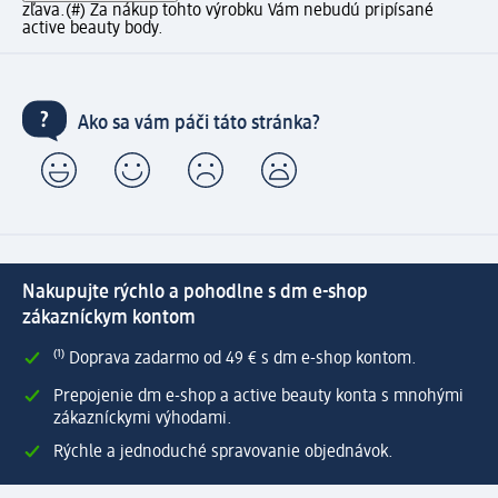
zľava.
(#) Za nákup tohto výrobku Vám nebudú pripísané
active beauty body.
Ako sa vám páči táto stránka?
Nakupujte rýchlo a pohodlne s dm e-shop
zákazníckym kontom
⁽¹⁾ Doprava zadarmo od 49 € s dm e-shop kontom.
Prepojenie dm e-shop a active beauty konta s mnohými
zákazníckymi výhodami.
Rýchle a jednoduché spravovanie objednávok.