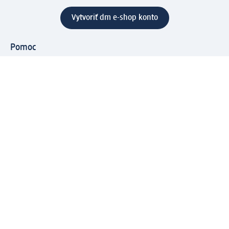
Vytvoriť dm e-shop konto
Pomoc
Výhody e-shopu
Zákaznícky servis
Zaslanie a dodanie
Vrátenie tovaru
Spoločnosť
O nás
Zodpovednosť
Práca a vzdelávanie
Tlačové stredisko
Cesta do dm dialogica
Centrálny sklad
Svet produktov
dm svet