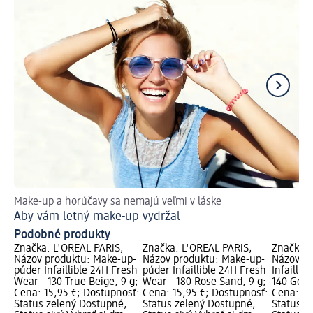
Make-up a horúčavy sa nemajú veľmi v láske
Ti
Aby vám letný make-up vydržal
Vy
Podobné produkty
Značka: L'ORÉAL PARiS;
Značka: L'ORÉAL PARiS;
Značka: 
Názov produktu: Make-up-
Názov produktu: Make-up-
Názov pr
púder Infaillible 24H Fresh
púder Infaillible 24H Fresh
Infaillib
Wear - 130 True Beige, 9 g;
Wear - 180 Rose Sand, 9 g;
140 Gold
Cena: 15,95 €; Dostupnosť:
Cena: 15,95 €; Dostupnosť:
Cena: 14
Status zelený Dostupné,
Status zelený Dostupné,
Status z