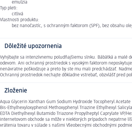
emulzia
Typ pleti:
citlivá
Vlastnosti produktu:
bez nanočastíc, s ochranným faktorom (SPF), bez obsahu olej
Dôležité upozornenia
Vyhýbajte sa intenzívnemu poludňajšiemu slnku. Bábätká a malé 
odevom. Ani ochranný prostriedok s vysokým faktorom neposkytuje 
nenávratne poškodzuje a preto by ste mu mali predchádzať. Nadm
Ochranný prostriedok nechajte dôkladne vstrebať, obzvlášť pred po
Zloženie
Aqua Glycerin Xanthan Gum Sodium Hydroxide Tocopheryl Acetate C1
Bis-Ethylhexyloxyphenol Methoxyphenyl Triazine Ethylhexyl Salicy
EDTA Diethylhexyl Butamido Triazone Propylheptyl Caprylate VP/He
internetovom obchode sa môže v niektorých prípadoch nepatrne líši
vrátenia tovaru v súlade s našimi Všeobecnými obchodnými podmi