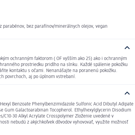
z parabénov, bez parafínov/minerálnych olejov, vegan
sokým ochranným faktorom ( OF vyšším ako 25) ako i ochranným
hranného prostriedku pridlho na slnku. Každé spálenie pokožku
áňte kontaktu s očami. Nenanášajte na poranenú pokožku.
ých povrchoch, aj po úplnom vstrebaní.
Hexyl Benzoate Phenylbenzimidazole Sulfonic Acid Dibutyl Adipate
lose Gum Galactoarabinan Tocopherol. Ethylhexylglycerin Disodium
s/C10-30 Alkyl Acrylate Crosspolymer Zloženie uvedené v
šnosti nebudú z akýchkoľvek dôvodov vyhovovať, využite možnosť