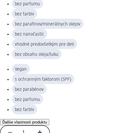
bez parfumu
bez farbív
bez parafínov/minerálnych olejov
bez nanočastíc
vhodné predovšetkým pre deti
bez obsahu oleja/tuku
Vegan
s ochranným faktorom (SPF)
bez parabénov
bez parfumu
bez farbív
Ďalšie vlastnosti produktu