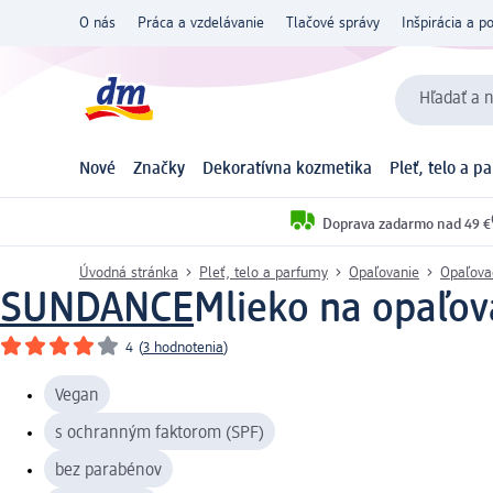
O nás
Práca a vzdelávanie
Tlačové správy
Inšpirácia a p
Hľadať a n
Nové
Značky
Dekoratívna kozmetika
Pleť, telo a p
Doprava zadarmo nad 49 €
Úvodná stránka
Pleť, telo a parfumy
Opaľovanie
Opaľova
SUNDANCE
Mlieko na opaľova
4
(
3 hodnotenia
)
Vegan
s ochranným faktorom (SPF)
bez parabénov