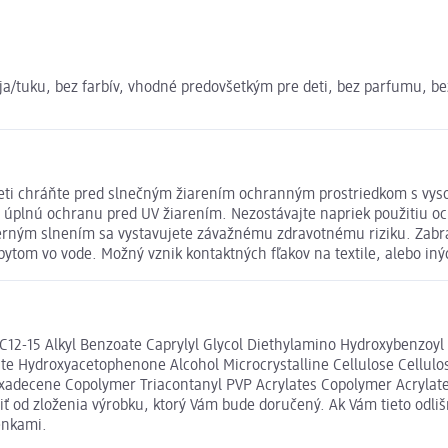
a/tuku, bez farbív, vhodné predovšetkým pre deti, bez parfumu, be
deti chráňte pred slnečným žiarením ochranným prostriedkom s vy
úplnú ochranu pred UV žiarením. Nezostávajte napriek použitiu oc
erným slnením sa vystavujete závažnému zdravotnému riziku. Zabr
bytom vo vode. Možný vznik kontaktných fľakov na textile, alebo in
2-15 Alkyl Benzoate Caprylyl Glycol Diethylamino Hydroxybenzoyl 
late Hydroxyacetophenone Alcohol Microcrystalline Cellulose Cellu
xadecene Copolymer Triacontanyl PVP Acrylates Copolymer Acrylate
ť od zloženia výrobku, ktorý Vám bude doručený. Ak Vám tieto odli
enkami.