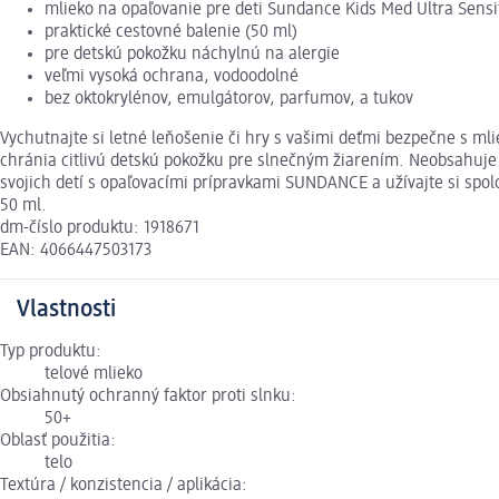
mlieko na opaľovanie pre deti Sundance Kids Med Ultra Sensi
praktické cestovné balenie (50 ml)
pre detskú pokožku náchylnú na alergie
veľmi vysoká ochrana, vodoodolné
bez oktokrylénov, emulgátorov, parfumov, a tukov
Vychutnajte si letné leňošenie či hry s vašimi deťmi bezpečne s ml
chránia citlivú detskú pokožku pre slnečným žiarením. Neobsahuje 
svojich detí s opaľovacími prípravkami SUNDANCE a užívajte si spo
50 ml.
dm-číslo produktu: 1918671
EAN: 4066447503173
Vlastnosti
Typ produktu:
telové mlieko
Obsiahnutý ochranný faktor proti slnku:
50+
Oblasť použitia:
telo
Textúra / konzistencia / aplikácia: