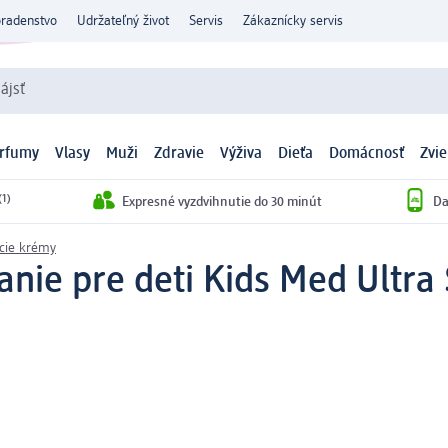
oradenstvo
Udržateľný život
Servis
Zákaznícky servis
ájsť
arfumy
Vlasy
Muži
Zdravie
Výživa
Dieťa
Domácnosť
Zvie
(1)
Expresné vyzdvihnutie do 30 minút
Da
cie krémy
nie pre deti Kids Med Ultra 