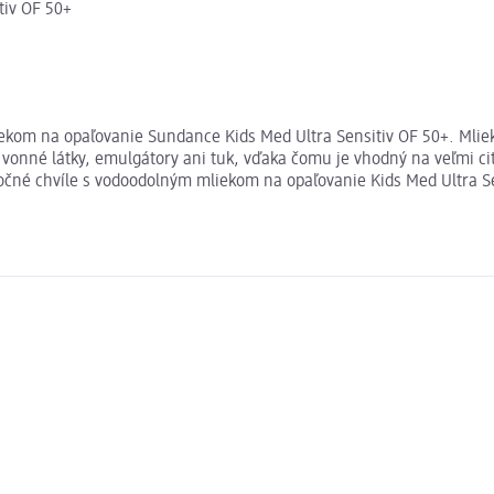
tiv OF 50+
iekom na opaľovanie Sundance Kids Med Ultra Sensitiv OF 50+. Mliek
vonné látky, emulgátory ani tuk, vďaka čomu je vhodný na veľmi cit
ločné chvíle s vodoodolným mliekom na opaľovanie Kids Med Ultra S