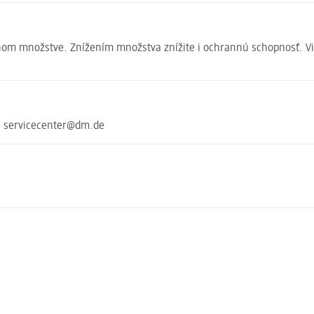
očnom množstve. Znížením množstva znížite i ochrannú schopnosť.
e servicecenter@dm.de