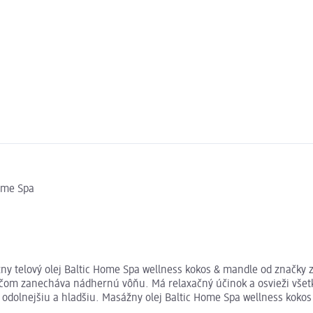
Home Spa
 telový olej Baltic Home Spa wellness kokos & mandle od značky zia
čom zanecháva nádhernú vôňu. Má relaxačný účinok a osvieži všetk
dolnejšiu a hladšiu. Masážny olej Baltic Home Spa wellness kokos &