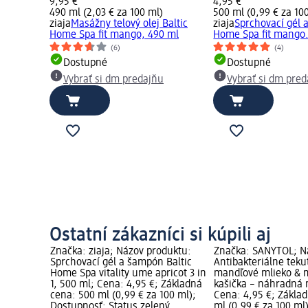
9,95 €
4,95 €
490 ml (2,03 € za 100 ml)
500 ml (0,99 € za 10
ziaja
Masážny telový olej Baltic
ziaja
Sprchovací gél 
Home Spa fit mango, 490 ml
Home Spa fit mango.
(6)
(4)
Dostupné
Dostupné
Vybrať si dm predajňu
Vybrať si dm pre
Ostatní zákazníci si kúpili aj
duktu:
Značka: ziaja; Názov produktu:
Značka: SANYTOL; N
a intímnu
Sprchovací gél a šampón Baltic
Antibakteriálne tek
ečnou, 500
Home Spa vitality ume apricot 3 in
mandľové mlieko & 
ná cena:
1, 500 ml; Cena: 4,95 €; Základná
kašička – náhradná 
;
cena: 500 ml (0,99 € za 100 ml);
Cena: 4,95 €; Zákla
ný
Dostupnosť: Status zelený
ml (0,99 € za 100 ml