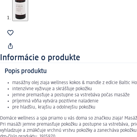
Informácie o produkte
Popis produktu
masážny olej ziaja wellness kokos & mandle z edície Baltic 
intenzívne vyživuje a skrášľuje pokožku
jemne premasťuje a postupne sa vstrebáva počas masáže
príjemná vôňa vytvára pozitívne naladenie
pre hladšiu, krajšiu a odolnejšiu pokožku
Domáce wellness a spa priamo u vás doma so značkou ziaja! Masážny
Pri masáži jemne premasťuje pokožku a postupne sa vstrebáva, pri
vyhladzuje a zmäkčuje vrchnú vrstvu pokožky a zanecháva pokožku o
dm-číslo produktu: 1915970