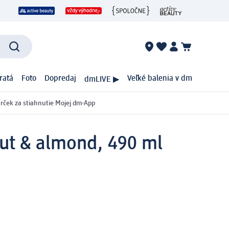
ratá
Foto
Dopredaj
Veľké balenia v dm
dmLIVE ▶
rček za stiahnutie Mojej dm-App
nut & almond, 490 ml