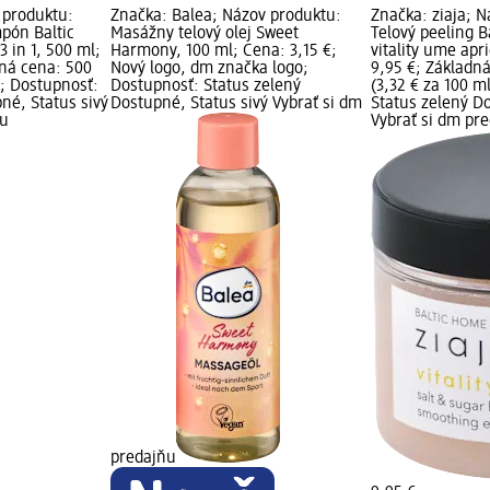
 produktu:
Značka: Balea; Názov produktu:
Značka: ziaja; 
pón Baltic
Masážny telový olej Sweet
Telový peeling 
 in 1, 500 ml;
Harmony, 100 ml; Cena: 3,15 €;
vitality ume apr
dná cena: 500
Nový logo, dm značka logo;
9,95 €; Základn
); Dostupnosť:
Dostupnosť: Status zelený
(3,32 € za 100 m
né, Status sivý
Dostupné, Status sivý Vybrať si dm
Status zelený Do
ňu
Vybrať si dm pr
predajňu