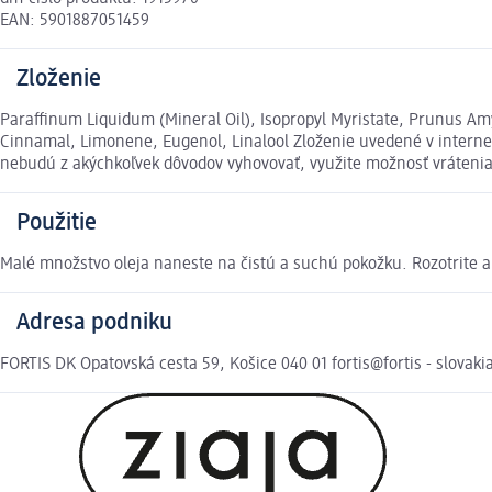
EAN: 5901887051459
Zloženie
Paraffinum Liquidum (Mineral Oil), Isopropyl Myristate, Prunus Am
Cinnamal, Limonene, Eugenol, Linalool Zloženie uvedené v internet
nebudú z akýchkoľvek dôvodov vyhovovať, využite možnosť vráten
Použitie
Malé množstvo oleja naneste na čistú a suchú pokožku. Rozotrite a
Adresa podniku
FORTIS DK Opatovská cesta 59, Košice 040 01 fortis@fortis - slovak