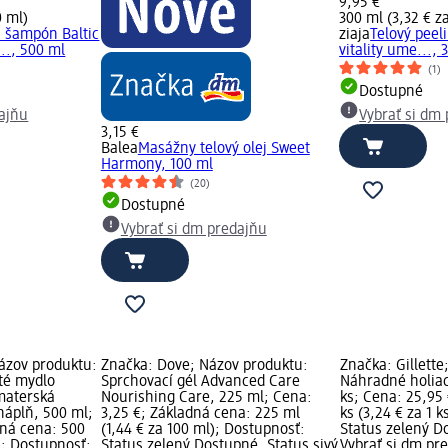
9,95 €
0 ml)
300 ml (3,32 € z
a šampón Baltic
ziaja
Telový peel
.., 500 ml
vitality ume..., 
(1)
Dostupné
dajňu
Vybrať si dm
3,15 €
Balea
Masážny telový olej Sweet
Harmony, 100 ml
(20)
Dostupné
Vybrať si dm predajňu
ázov produktu:
Značka: Dove; Názov produktu:
Značka: Gillette
uté mydlo
Sprchovací gél Advanced Care
Náhradné holiac
materská
Nourishing Care, 225 ml; Cena:
ks; Cena: 25,95
náplň, 500 ml;
3,25 €; Základná cena: 225 ml
ks (3,24 € za 1 
dná cena: 500
(1,44 € za 100 ml); Dostupnosť:
Status zelený D
); Dostupnosť:
Status zelený Dostupné, Status sivý
Vybrať si dm pr