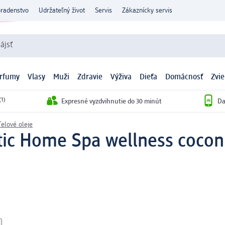
oradenstvo
Udržateľný život
Servis
Zákaznícky servis
ájsť
arfumy
Vlasy
Muži
Zdravie
Výživa
Dieťa
Domácnosť
Zvie
(1)
Expresné vyzdvihnutie do 30 minút
Da
Telové oleje
ltic Home Spa wellness coco