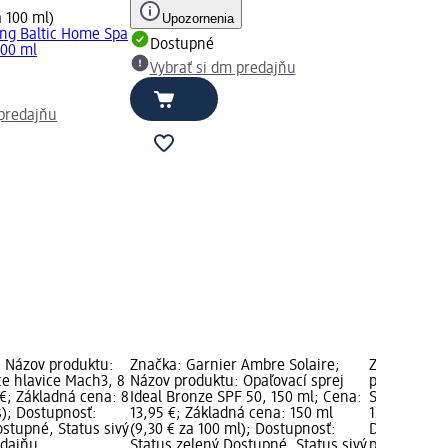
a 100 ml)
Upozornenia
ing Baltic Home Spa
Dostupné
300 ml
Vybrať si dm predajňu
 predajňu
; Názov produktu:
Značka: Garnier Ambre Solaire;
Značka: L'O
e hlavice Mach3, 8
Názov produktu: Opaľovací sprej
produktu: R
 €; Základná cena: 8
Ideal Bronze SPF 50, 150 ml; Cena:
Satin - 635 
ks); Dostupnosť:
13,95 €; Základná cena: 150 ml
12,95 €; Do
ostupné, Status sivý
(9,30 € za 100 ml); Dostupnosť:
Dostupné, S
edajňu
Status zelený Dostupné, Status sivý
predajňu