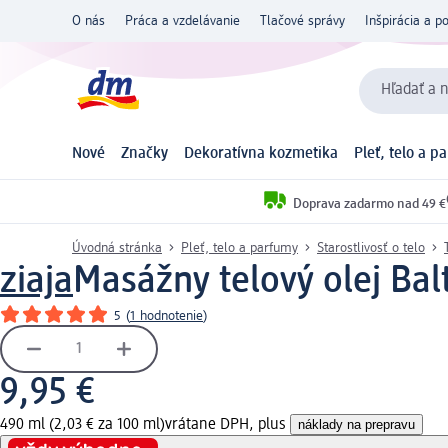
O nás
Práca a vzdelávanie
Tlačové správy
Inšpirácia a p
Hľadať a n
Nové
Značky
Dekoratívna kozmetika
Pleť, telo a p
Doprava zadarmo nad 49 €
Úvodná stránka
Pleť, telo a parfumy
Starostlivosť o telo
ziaja
Masážny telový olej Ba
5
(
1 hodnotenie
)
9,95 €
490 ml (2,03 € za 100 ml)
vrátane DPH, plus
náklady na prepravu