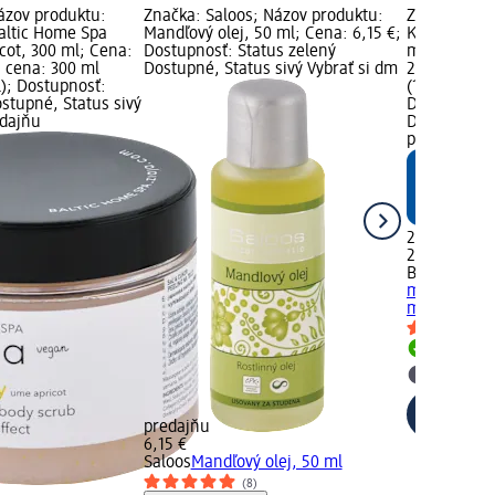
Názov produktu:
Značka: Saloos; Názov produktu:
Značka: Bal
Baltic Home Spa
Mandľový olej, 50 ml; Cena: 6,15 €;
Krémovo-ole
icot, 300 ml; Cena:
Dostupnosť: Status zelený
mandľovým 
á cena: 300 ml
Dostupné, Status sivý Vybrať si dm
2,15 €; Zák
l); Dostupnosť:
(1,08 € za 1
stupné, Status sivý
Dostupnosť:
edajňu
Dostupné, S
predajňu
2,15 €
200 ml (1,08
Balea
Krémov
mlieko s ma
ml
Dostupn
Vybrať s
predajňu
6,15 €
Saloos
Mandľový olej, 50 ml
(8)