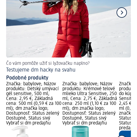
Čo vám pomôže užiť si lyžovačku naplno?
Po
Testujeme dm hacky na svahu
Ak
Podobné produkty
Značka: babylove; Názov
Značka: babylove; Názov
Značka: 
produktu: Detský umývací
produktu: Krémové telové
produkt
gél sensitive, 500 ml;
mlieko Ultra Sensitive, 250
do kúpeľ
Cena: 2,95 €; Základná
ml; Cena: 2,75 €; Základná
Sensitiv
cena: 500 ml (0,59 € za 100
cena: 250 ml (1,10 € za 100
2,45 €; 
ml); dm značka logo;
ml); dm značka logo;
ml (0,98
Dostupnosť: Status zelený
Dostupnosť: Status zelený
značka l
Dostupné, Status sivý
Dostupné, Status sivý
Status z
Vybrať si dm predajňu
Vybrať si dm predajňu
Status si
predajň