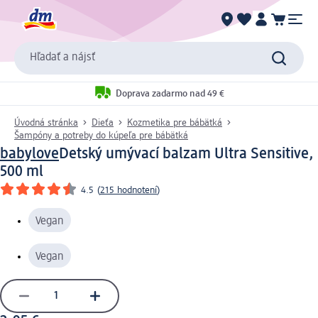
Hľadať a nájsť
Doprava zadarmo nad 49 €
Úvodná stránka
Dieťa
Kozmetika pre bábätká
Šampóny a potreby do kúpeľa pre bábätká
babylove
Detský umývací balzam Ultra Sensitive,
500 ml
4.5
(
215 hodnotení
)
Vegan
Vegan