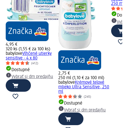
250 ml
Dost
Vybra
4,95 €
320 ks (1,55 € za 100 ks)
babylove
Vlhčené utierky
sensitive - 4 x 80
(412)
Dostupné
2,75 €
Vybrať si dm predajňu
250 ml (1,10 € za 100 ml)
babylove
Krémové telové
mlieko Ultra Sensitive, 250
ml
(245)
Dostupné
Vybrať si dm predajňu