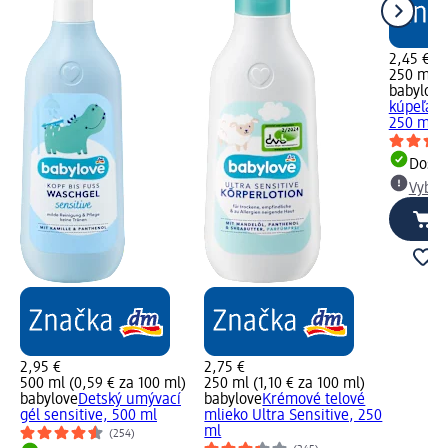
2,45 €
250 ml (
babylove
kúpeľa 2v
250 ml
Dost
Vybra
2,95 €
2,75 €
500 ml (0,59 € za 100 ml)
250 ml (1,10 € za 100 ml)
babylove
Detský umývací
babylove
Krémové telové
gél sensitive, 500 ml
mlieko Ultra Sensitive, 250
ml
(254)