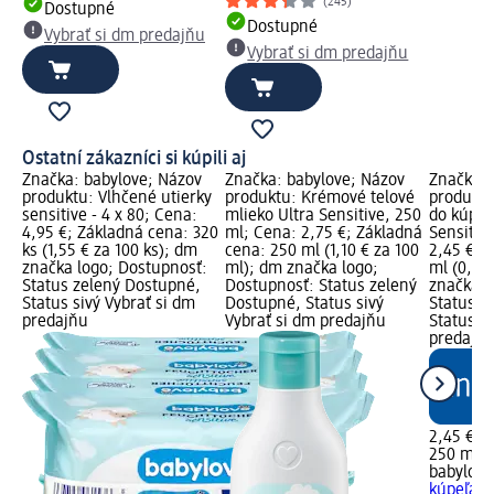
(245)
Dostupné
Dostupné
Vybrať si dm predajňu
Vybrať si dm predajňu
Ostatní zákazníci si kúpili aj
Značka: babylove; Názov
Značka: babylove; Názov
Značka: 
produktu: Vlhčené utierky
produktu: Krémové telové
produkt
sensitive - 4 x 80; Cena:
mlieko Ultra Sensitive, 250
do kúpeľ
4,95 €; Základná cena: 320
ml; Cena: 2,75 €; Základná
Sensitiv
ks (1,55 € za 100 ks); dm
cena: 250 ml (1,10 € za 100
2,45 €; 
značka logo; Dostupnosť:
ml); dm značka logo;
ml (0,98
Status zelený Dostupné,
Dostupnosť: Status zelený
značka l
Status sivý Vybrať si dm
Dostupné, Status sivý
Status z
predajňu
Vybrať si dm predajňu
Status si
predajň
2,45 €
250 ml (
babylove
kúpeľa 2v