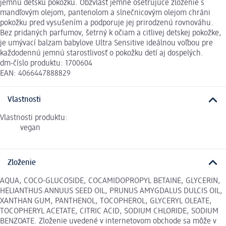
jemnú detskú pokožku. Obzvlášť jemné ošetrujúce zloženie s
mandľovým olejom, pantenolom a slnečnicovým olejom chráni
pokožku pred vysušením a podporuje jej prirodzenú rovnováhu.
Bez pridaných parfumov, šetrný k očiam a citlivej detskej pokožke,
je umývací balzam babylove Ultra Sensitive ideálnou voľbou pre
každodennú jemnú starostlivosť o pokožku detí aj dospelých.
dm-číslo produktu: 1700604
EAN: 4066447888829
Vlastnosti
Vlastnosti produktu:
vegan
Zloženie
AQUA, COCO-GLUCOSIDE, COCAMIDOPROPYL BETAINE, GLYCERIN,
HELIANTHUS ANNUUS SEED OIL, PRUNUS AMYGDALUS DULCIS OIL,
XANTHAN GUM, PANTHENOL, TOCOPHEROL, GLYCERYL OLEATE,
TOCOPHERYL ACETATE, CITRIC ACID, SODIUM CHLORIDE, SODIUM
BENZOATE. Zloženie uvedené v internetovom obchode sa môže v