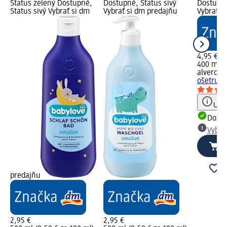
Status zelený Dostupné,
Dostupné, Status sivý
Dostupné
Status sivý Vybrať si dm
Vybrať si dm predajňu
Vybrať s
4,95 €
400 ml (1
alverde 
ošetrujú
Upoz
Dost
Vybra
predajňu
2,95 €
2,95 €