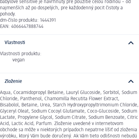
babylove sensitive je navrhnutý pre použitie celou rodinou – od
najmenších až po dospelých, pre každodenný pocit čistoty a
pohody.
dm-číslo produktu: 1444391
EAN: 4066447888744
Vlastnosti
Vlastnosti produktu:
vegan
Zloženie
Aqua, Cocamidopropyl Betaine, Lauryl Glucoside, Sorbitol, Sodium
Chloride, Panthenol, Chamomilla Recutita Flower Extract,
Bisabolol, Betaine, Urea, Starch Hydroxypropyltrimonium Chloride,
Glyceryl Oleat, Sodium Cocoyl Glutamate, Coco-Glucoside, Sodium
Lactate, Propylene Glycol, Sodium Citrate, Sodium Benzoate, Citric
Acid, Lactic Acid, Parfum. Zloženie uvedené v internetovom
obchode sa môže v niektorých prípadoch nepatrne líšiť od zloženia
výrobku, ktorý Vám bude doručený. Ak Vám tieto odlišnosti nebudú