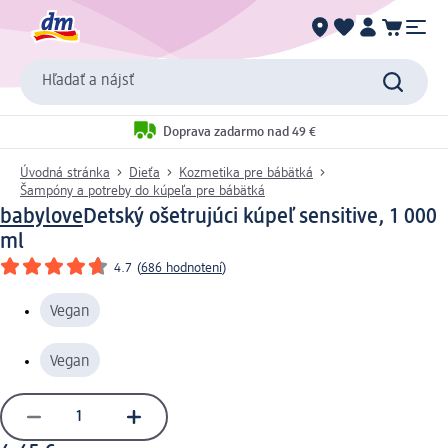
Hľadať a nájsť
Doprava zadarmo nad 49 €
Úvodná stránka
Dieťa
Kozmetika pre bábätká
Šampóny a potreby do kúpeľa pre bábätká
babylove
Detský ošetrujúci kúpeľ sensitive, 1 000
ml
4.7
(
686 hodnotení
)
Vegan
Vegan