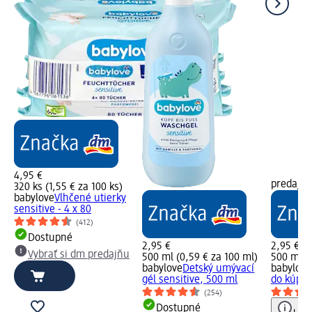
4,95 €
predajň
320 ks (1,55 € za 100 ks)
babylove
Vlhčené utierky
sensitive - 4 x 80
(412)
Dostupné
2,95 €
2,95 €
Vybrať si dm predajňu
500 ml (0,59 € za 100 ml)
500 ml (
babylove
Detský umývací
babylove
gél sensitive, 500 ml
do kúpeľ
(254)
Dostupné