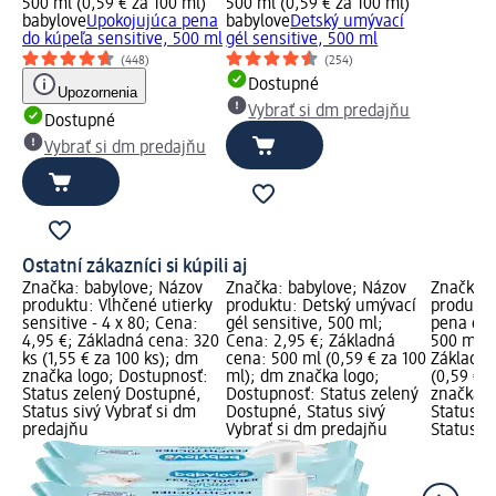
500 ml (0,59 € za 100 ml)
500 ml (0,59 € za 100 ml)
babylove
Upokojujúca pena
babylove
Detský umývací
do kúpeľa sensitive, 500 ml
gél sensitive, 500 ml
(448)
(254)
Dostupné
Upozornenia
Vybrať si dm predajňu
Dostupné
Vybrať si dm predajňu
Ostatní zákazníci si kúpili aj
Značka: babylove; Názov
Značka: babylove; Názov
Značka: 
produktu: Vlhčené utierky
produktu: Detský umývací
produktu
sensitive - 4 x 80; Cena:
gél sensitive, 500 ml;
pena do 
4,95 €; Základná cena: 320
Cena: 2,95 €; Základná
500 ml; 
ks (1,55 € za 100 ks); dm
cena: 500 ml (0,59 € za 100
Základná
značka logo; Dostupnosť:
ml); dm značka logo;
(0,59 € 
Status zelený Dostupné,
Dostupnosť: Status zelený
značka l
Status sivý Vybrať si dm
Dostupné, Status sivý
Status z
predajňu
Vybrať si dm predajňu
Status si