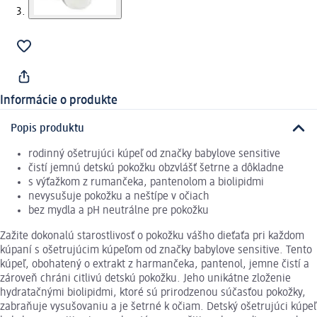
Informácie o produkte
Popis produktu
rodinný ošetrujúci kúpeľ od značky babylove sensitive
čistí jemnú detskú pokožku obzvlášť šetrne a dôkladne
s výťažkom z rumančeka, pantenolom a biolipidmi
nevysušuje pokožku a neštípe v očiach
bez mydla a pH neutrálne pre pokožku
Zažite dokonalú starostlivosť o pokožku vášho dieťaťa pri každom
kúpaní s ošetrujúcim kúpeľom od značky babylove sensitive. Tento
kúpeľ, obohatený o extrakt z harmančeka, pantenol, jemne čistí a
zároveň chráni citlivú detskú pokožku. Jeho unikátne zloženie
hydratačnými biolipidmi, ktoré sú prirodzenou súčasťou pokožky,
zabraňuje vysušovaniu a je šetrné k očiam. Detský ošetrujúci kúpeľ