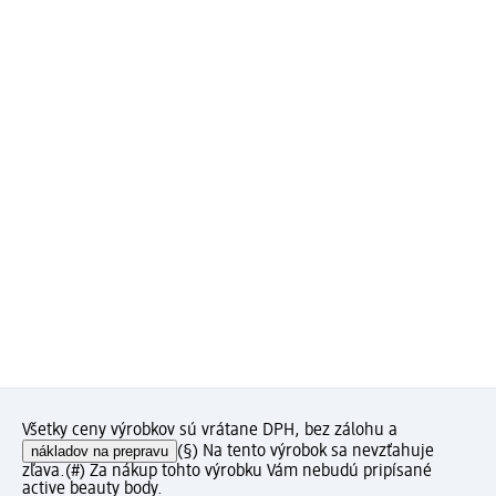
Všetky ceny výrobkov sú vrátane DPH, bez zálohu a
nákladov na prepravu
(§) Na tento výrobok sa nevzťahuje
zľava.
(#) Za nákup tohto výrobku Vám nebudú pripísané
active beauty body.