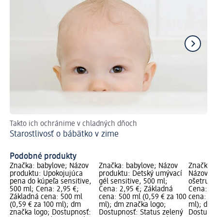
Takto ich ochránime v chladných dňoch
Po
Starostlivosť o bábätko v zime
Ak
Podobné produkty
Značka: babylove; Názov
Značka: babylove; Názov
Značka: 
produktu: Upokojujúca
produktu: Detský umývací
Názov pr
pena do kúpeľa sensitive,
gél sensitive, 500 ml;
ošetrujú
500 ml; Cena: 2,95 €;
Cena: 2,95 €; Základná
Cena: 4,
Základná cena: 500 ml
cena: 500 ml (0,59 € za 100
cena: 40
(0,59 € za 100 ml); dm
ml); dm značka logo;
ml); dm 
značka logo; Dostupnosť:
Dostupnosť: Status zelený
Dostupno