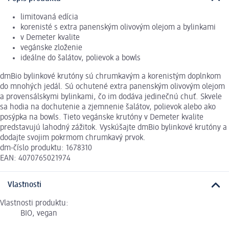
limitovaná edícia
korenisté s extra panenským olivovým olejom a bylinkami
v Demeter kvalite
vegánske zloženie
ideálne do šalátov, polievok a bowls
dmBio bylinkové krutóny sú chrumkavým a korenistým doplnkom
do mnohých jedál. Sú ochutené extra panenským olivovým olejom
a provensálskymi bylinkami, čo im dodáva jedinečnú chuť. Skvele
sa hodia na dochutenie a zjemnenie šalátov, polievok alebo ako
posýpka na bowls. Tieto vegánske krutóny v Demeter kvalite
predstavujú lahodný zážitok. Vyskúšajte dmBio bylinkové krutóny a
dodajte svojim pokrmom chrumkavý prvok.
dm-číslo produktu: 1678310
EAN: 4070765021974
Vlastnosti
Vlastnosti produktu:
BIO, vegan