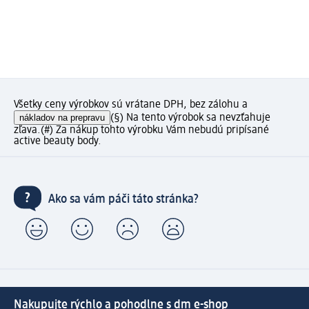
Všetky ceny výrobkov sú vrátane DPH, bez zálohu a
nákladov na prepravu
(§) Na tento výrobok sa nevzťahuje
zľava.
(#) Za nákup tohto výrobku Vám nebudú pripísané
active beauty body.
Ako sa vám páči táto stránka?
Nakupujte rýchlo a pohodlne s dm e-shop