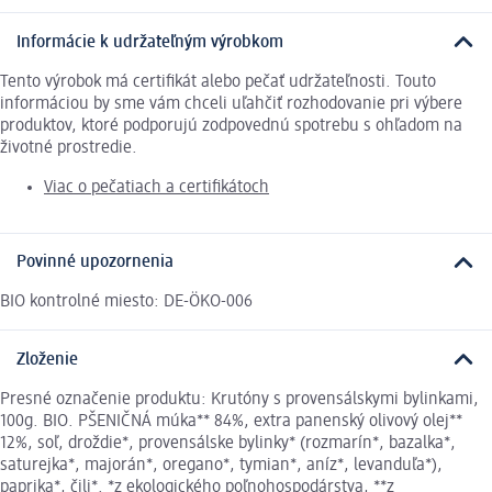
Informácie k udržateľným výrobkom
Tento výrobok má certifikát alebo pečať udržateľnosti. Touto
informáciou by sme vám chceli uľahčiť rozhodovanie pri výbere
produktov, ktoré podporujú zodpovednú spotrebu s ohľadom na
životné prostredie.
Viac o pečatiach a certifikátoch
Povinné upozornenia
BIO kontrolné miesto: DE-ÖKO-006
Zloženie
Presné označenie produktu: Krutóny s provensálskymi bylinkami,
100g. BIO. PŠENIČNÁ múka** 84%, extra panenský olivový olej**
12%, soľ, droždie*, provensálske bylinky* (rozmarín*, bazalka*,
saturejka*, majorán*, oregano*, tymian*, aníz*, levanduľa*),
paprika*, čili*. *z ekologického poľnohospodárstva, **z