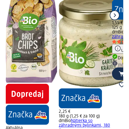
1,55 €
125 g (1,
dmBio
Ve
záhradné
Upoz
Dost
Vybra
2,25 €
180 g (1,25 € za 100 g)
dmBio
Nátierka so
záhradnými bylinkami, 180
Aktuálna