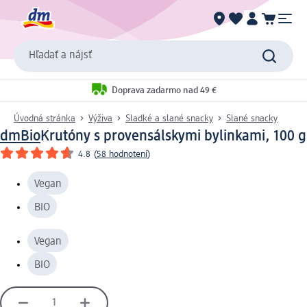
Hľadať a nájsť
Doprava zadarmo nad 49 €
Úvodná stránka
Výživa
Sladké a slané snacky
Slané snacky
dmBio
Krutóny s provensálskymi bylinkami, 100 g
4.8
(
58 hodnotení
)
Vegan
BIO
Vegan
BIO