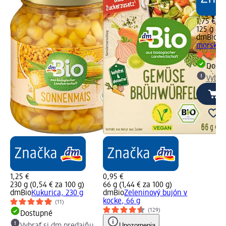
1,75 €
125 g (1,
dmBio
To
morskou 
Dost
Vybra
1,25 €
0,95 €
230 g (0,54 € za 100 g)
66 g (1,44 € za 100 g)
dmBio
Kukurica, 230 g
dmBio
Zeleninový bujón v
kocke, 66 g
(11)
(129)
Dostupné
Upozornenia
Vybrať si dm predajňu