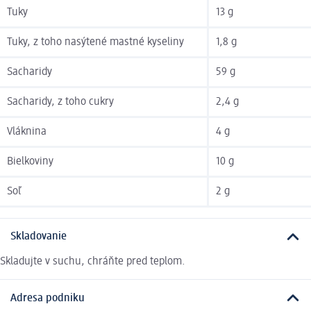
Tuky
13 g
Tuky, z toho nasýtené mastné kyseliny
1,8 g
Sacharidy
59 g
Sacharidy, z toho cukry
2,4 g
Vláknina
4 g
Bielkoviny
10 g
Soľ
2 g
Skladovanie
Skladujte v suchu, chráňte pred teplom.
Adresa podniku