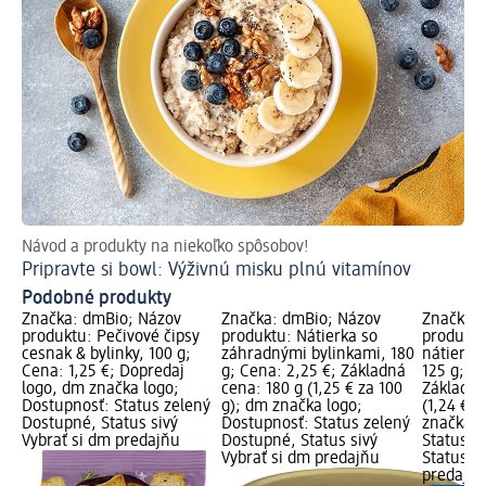
Návod a produkty na niekoľko spôsobov!
S 
Pripravte si bowl: Výživnú misku plnú vitamínov
Ma
Podobné produkty
Značka: dmBio; Názov
Značka: dmBio; Názov
Značka: 
produktu: Pečivové čipsy
produktu: Nátierka so
produktu
cesnak & bylinky, 100 g;
záhradnými bylinkami, 180
nátierka
Cena: 1,25 €; Dopredaj
g; Cena: 2,25 €; Základná
125 g; Ce
logo, dm značka logo;
cena: 180 g (1,25 € za 100
Základná
Dostupnosť: Status zelený
g); dm značka logo;
(1,24 € z
Dostupné, Status sivý
Dostupnosť: Status zelený
značka l
Vybrať si dm predajňu
Dostupné, Status sivý
Status z
Vybrať si dm predajňu
Status si
predajň