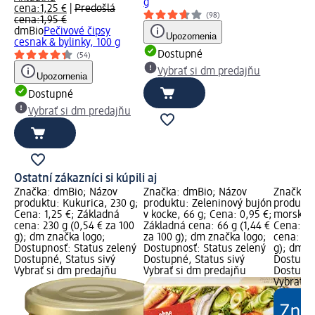
g
cena:
1,25 €
|
Predošlá
(98)
cena:
1,95 €
dmBio
Pečivové čipsy
Upozornenia
cesnak & bylinky, 100 g
Dostupné
(54)
Vybrať si dm predajňu
Upozornenia
Dostupné
Vybrať si dm predajňu
Ostatní zákazníci si kúpili aj
Značka: dmBio; Názov
Značka: dmBio; Názov
Značka: 
produktu: Kukurica, 230 g;
produktu: Zeleninový bujón
produktu:
Cena: 1,25 €; Základná
v kocke, 66 g; Cena: 0,95 €;
morskou 
cena: 230 g (0,54 € za 100
Základná cena: 66 g (1,44 €
Cena: 1,
g); dm značka logo;
za 100 g); dm značka logo;
cena: 125
Dostupnosť: Status zelený
Dostupnosť: Status zelený
g); dm z
Dostupné, Status sivý
Dostupné, Status sivý
Dostupno
Vybrať si dm predajňu
Vybrať si dm predajňu
Dostupné
Vybrať s