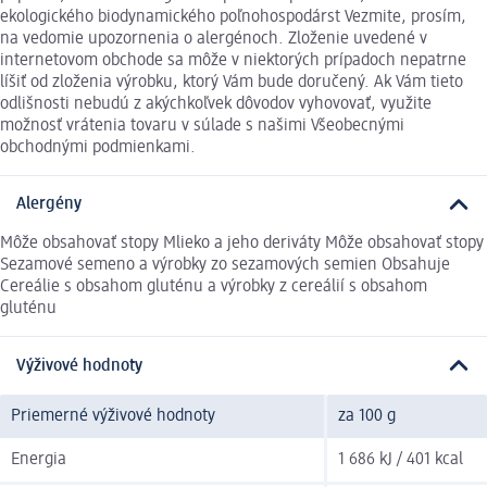
ekologického biodynamického poľnohospodárst Vezmite, prosím,
na vedomie upozornenia o alergénoch. Zloženie uvedené v
internetovom obchode sa môže v niektorých prípadoch nepatrne
líšiť od zloženia výrobku, ktorý Vám bude doručený. Ak Vám tieto
odlišnosti nebudú z akýchkoľvek dôvodov vyhovovať, využite
možnosť vrátenia tovaru v súlade s našimi Všeobecnými
obchodnými podmienkami.
Alergény
Môže obsahovať stopy Mlieko a jeho deriváty Môže obsahovať stopy
Sezamové semeno a výrobky zo sezamových semien Obsahuje
Cereálie s obsahom gluténu a výrobky z cereálií s obsahom
gluténu
Výživové hodnoty
Priemerné výživové hodnoty
za 100 g
Energia
1 686 kJ / 401 kcal