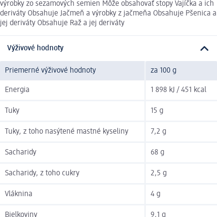
výrobky zo sezamových semien Môže obsahovať stopy Vajíčka a ich
deriváty Obsahuje Jačmeň a výrobky z jačmeňa Obsahuje Pšenica a
jej deriváty Obsahuje Raž a jej deriváty
Výživové hodnoty
Priemerné výživové hodnoty
za 100 g
Energia
1 898 kJ / 451 kcal
Tuky
15 g
Tuky, z toho nasýtené mastné kyseliny
7,2 g
Sacharidy
68 g
Sacharidy, z toho cukry
2,5 g
Vláknina
4 g
Bielkoviny
9,1 g