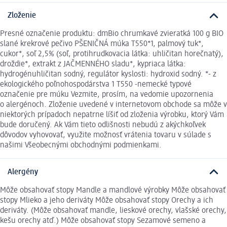
Zloženie
Presné označenie produktu: dmBio chrumkavé zvieratká 100 g BIO
slané krekrové pečivo PŠENIČNÁ múka T550*1, palmový tuk*,
cukor*, soľ 2,5% (soľ, protihrudkovacia látka: uhličitan horečnatý),
droždie*, extrakt z JAČMENNÉHO sladu*, kypriaca látka:
hydrogénuhličitan sodný, regulátor kyslosti: hydroxid sodný. *- z
ekologického poľnohospodárstva 1 T550 -nemecké typové
označenie pre múku Vezmite, prosím, na vedomie upozornenia
o alergénoch. Zloženie uvedené v internetovom obchode sa môže v
niektorých prípadoch nepatrne líšiť od zloženia výrobku, ktorý Vám
bude doručený. Ak Vám tieto odlišnosti nebudú z akýchkoľvek
dôvodov vyhovovať, využite možnosť vrátenia tovaru v súlade s
našimi Všeobecnými obchodnými podmienkami.
Alergény
Môže obsahovať stopy Mandle a mandlové výrobky Môže obsahovať
stopy Mlieko a jeho deriváty Môže obsahovať stopy Orechy a ich
deriváty. (Môže obsahovať mandle, lieskové orechy, vlašské orechy,
kešu orechy atď.) Môže obsahovať stopy Sezamové semeno a