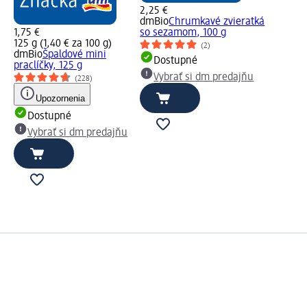
2,25 €
dmBio
Chrumkavé zvieratká
1,75 €
so sezamom, 100 g
125 g (1,40 € za 100 g)
(2)
dmBio
Špaldové mini
Dostupné
praclíčky, 125 g
Vybrať si dm predajňu
(228)
Upozornenia
Dostupné
Vybrať si dm predajňu