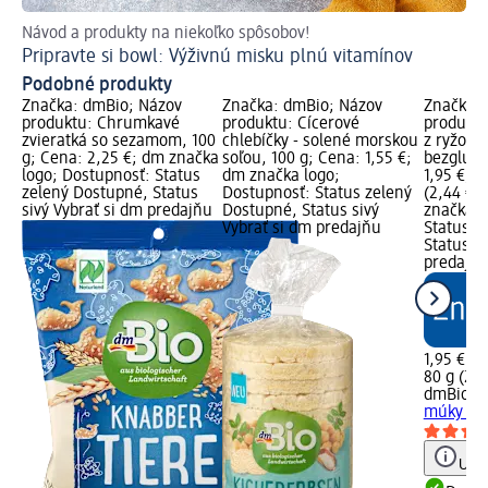
Návod a produkty na niekoľko spôsobov!
S 
Pripravte si bowl: Výživnú misku plnú vitamínov
Ma
Podobné produkty
Značka: dmBio; Názov
Značka: dmBio; Názov
Značka: 
produktu: Chrumkavé
produktu: Cícerové
produkt
zvieratká so sezamom, 100
chlebíčky - solené morskou
z ryžove
g; Cena: 2,25 €; dm značka
soľou, 100 g; Cena: 1,55 €;
bezgluté
logo; Dostupnosť: Status
dm značka logo;
1,95 €; 
zelený Dostupné, Status
Dostupnosť: Status zelený
(2,44 € z
sivý Vybrať si dm predajňu
Dostupné, Status sivý
značka l
Vybrať si dm predajňu
Status z
Status si
predajň
1,95 €
80 g (2,4
dmBio
Ch
múky - b
Upoz