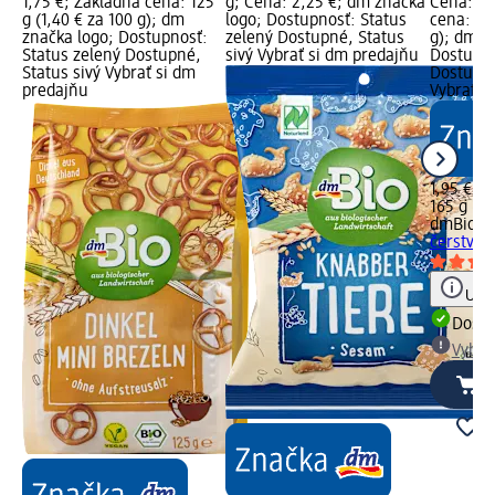
1,75 €; Základná cena: 125
g; Cena: 2,25 €; dm značka
Cena: 1,
g (1,40 € za 100 g); dm
logo; Dostupnosť: Status
cena: 165
značka logo; Dostupnosť:
zelený Dostupné, Status
g); dm z
Status zelený Dostupné,
sivý Vybrať si dm predajňu
Dostupno
Status sivý Vybrať si dm
Dostupné
predajňu
Vybrať s
1,95 €
165 g (1,
dmBio
Šp
čerstvých
Upoz
Dost
Vybra