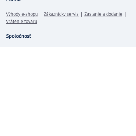
Výhody e-shopu
Zákaznícky servis
Zaslanie a dodanie
Vrátenie tovaru
Spoločnosť
O nás
Zodpovednosť
Práca a vzdelávanie
Tlačové stredisko
Cesta do dm dialogica
Centrálny sklad
Svet produktov
dm svet
Platobné možnosti