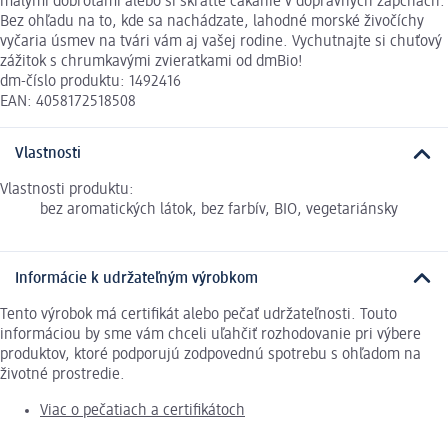
malými dobrotami alebo si skráťte čakanie v dopravných zápchach.
Bez ohľadu na to, kde sa nachádzate, lahodné morské živočíchy
vyčaria úsmev na tvári vám aj vašej rodine. Vychutnajte si chuťový
zážitok s chrumkavými zvieratkami od dmBio!
dm-číslo produktu: 1492416
EAN: 4058172518508
Vlastnosti
Vlastnosti produktu:
bez aromatických látok, bez farbív, BIO, vegetariánsky
Informácie k udržateľným výrobkom
Tento výrobok má certifikát alebo pečať udržateľnosti. Touto
informáciou by sme vám chceli uľahčiť rozhodovanie pri výbere
produktov, ktoré podporujú zodpovednú spotrebu s ohľadom na
životné prostredie.
Viac o pečatiach a certifikátoch