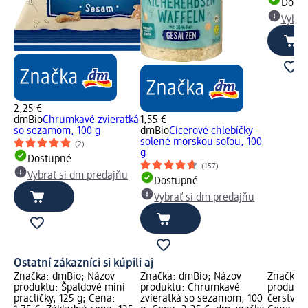
Dost
Vybra
2,25 €
dmBio
Chrumkavé zvieratká
1,55 €
so sezamom, 100 g
dmBio
Cícerové chlebíčky -
solené morskou soľou, 100
(2)
g
Dostupné
(157)
Vybrať si dm predajňu
Dostupné
Vybrať si dm predajňu
Ostatní zákazníci si kúpili aj
Značka: dmBio; Názov
Značka: dmBio; Názov
Značka: 
produktu: Špaldové mini
produktu: Chrumkavé
produktu
praclíčky, 125 g; Cena:
zvieratká so sezamom, 100
čerstvých