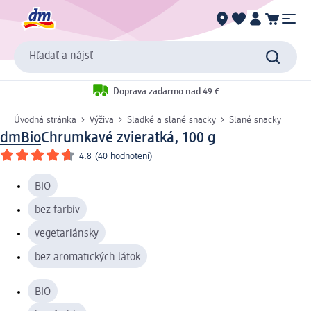
Hľadať a nájsť
Doprava zadarmo nad 49 €
Úvodná stránka
Výživa
Sladké a slané snacky
Slané snacky
dmBio
Chrumkavé zvieratká, 100 g
4.8
(
40 hodnotení
)
BIO
bez farbív
vegetariánsky
bez aromatických látok
BIO