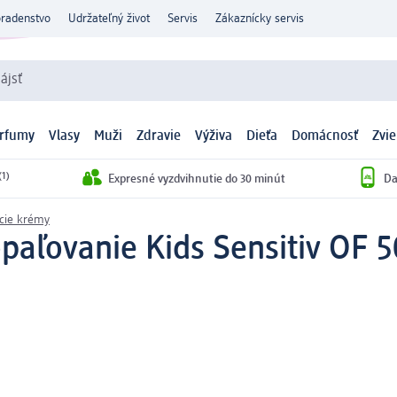
oradenstvo
Udržateľný život
Servis
Zákaznícky servis
ájsť
arfumy
Vlasy
Muži
Zdravie
Výživa
Dieťa
Domácnosť
Zvie
(1)
Expresné vyzdvihnutie do 30 minút
Da
cie krémy
paľovanie Kids Sensitiv OF 5