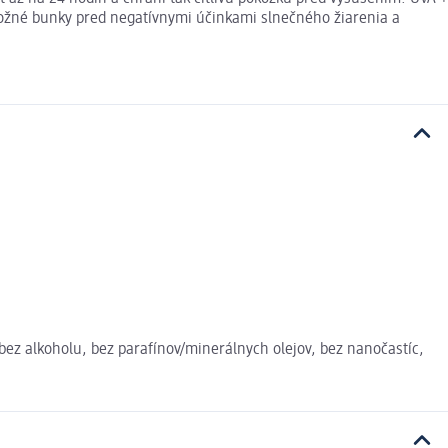
kožné bunky pred negatívnymi účinkami slnečného žiarenia a
 bez alkoholu, bez parafínov/minerálnych olejov, bez nanočastíc,