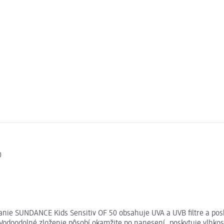
0
nie SUNDANCE Kids Sensitiv OF 50 obsahuje UVA a UVB filtre a pos
Vodoodolné zloženie pôsobí okamžite po nanesení, poskytuje vlhkosť