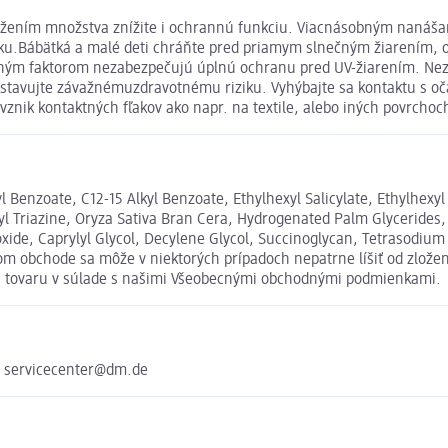
žením množstva znížite i ochrannú funkciu. Viacnásobným nanášan
ku.Bábätká a malé deti chráňte pred priamym slnečným žiarením,
ným faktorom nezabezpečujú úplnú ochranu pred UV-žiarením. Nezo
stavujte závažnémuzdravotnému riziku. Vyhýbajte sa kontaktu s oč
znik kontaktných fľakov ako napr. na textile, alebo iných povrchoc
Benzoate, C12-15 Alkyl Benzoate, Ethylhexyl Salicylate, Ethylhexyl 
 Triazine, Oryza Sativa Bran Cera, Hydrogenated Palm Glycerides, 
xide, Caprylyl Glycol, Decylene Glycol, Succinoglycan, Tetrasodi
m obchode sa môže v niektorých prípadoch nepatrne líšiť od zložen
ia tovaru v súlade s našimi Všeobecnými obchodnými podmienkami.
e servicecenter@dm.de