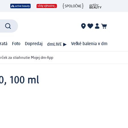
ratá
Foto
Dopredaj
Veľké balenia v dm
dmLIVE ▶
rček za stiahnutie Mojej dm-App
0, 100 ml