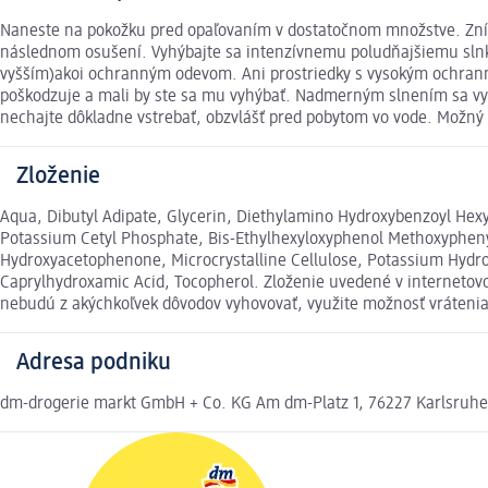
Naneste na pokožku pred opaľovaním v dostatočnom množstve. Zní
následnom osušení. Vyhýbajte sa intenzívnemu poludňajšiemu sln
vyšším)akoi ochranným odevom. Ani prostriedky s vysokým ochran
poškodzuje a mali by ste sa mu vyhýbať. Nadmerným slnením sa vy
nechajte dôkladne vstrebať, obzvlášť pred pobytom vo vode. Možný v
Zloženie
Aqua, Dibutyl Adipate, Glycerin, Diethylamino Hydroxybenzoyl Hexyl 
Potassium Cetyl Phosphate, Bis-Ethylhexyloxyphenol Methoxyphenyl
Hydroxyacetophenone, Microcrystalline Cellulose, Potassium Hydro
Caprylhydroxamic Acid, Tocopherol. Zloženie uvedené v internetovo
nebudú z akýchkoľvek dôvodov vyhovovať, využite možnosť vráten
Adresa podniku
dm-drogerie markt GmbH + Co. KG Am dm-Platz 1, 76227 Karlsruh