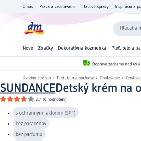
O nás
Práca a vzdelávanie
Tlačové správy
Inšpirácia a p
Hľadať a n
Nové
Značky
Dekoratívna kozmetika
Pleť, telo a p
Doprava zadarmo nad 49 €
Úvodná stránka
Pleť, telo a parfumy
Opaľovanie
Opaľova
SUNDANCE
Detský krém na o
3.7
(
6 hodnotení
)
s ochranným faktorom (SPF)
bez parabénov
bez parfumu