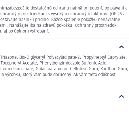
ímzabezpečíte dostatočnú ochranu najmä pri potení, po plávaní a
 ochranným prostriedkom s vysokým ochranným faktorom (OF 25 a
stávajte naslnku pridlho. Každé spálenie pokožku nenávratne
ami. Nanášajte iba na zdravú pokožku. Ochranný prostriedok
h, aj po úplnom vstrebaní.
Triazone, Bis-Diglyceryl Polyacyladipate-2, Propylheptyl Caprylate,
Tocopheryl Acetate, Phenylbenzimidazole Sulfonic Acid,
um Iminodisuccinate, Galactoarabinan, Cellulose Gum, Xanthan Gum,
ia výrobku, ktorý Vám bude doručený. Ak Vám tieto odlišnosti