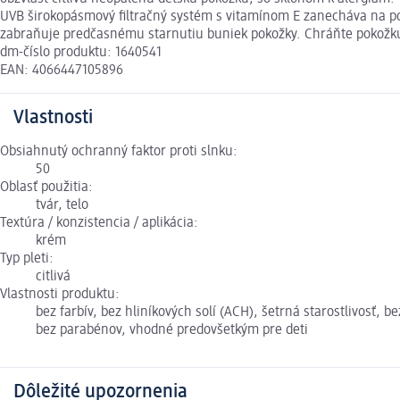
UVB širokopásmový filtračný systém s vitamínom E zanecháva na p
zabraňuje predčasnému starnutiu buniek pokožky. Chráňte pokožku
dm-číslo produktu: 1640541
EAN: 4066447105896
Vlastnosti
Obsiahnutý ochranný faktor proti slnku:
50
Oblasť použitia:
tvár, telo
Textúra / konzistencia / aplikácia:
krém
Typ pleti:
citlivá
Vlastnosti produktu:
bez farbív, bez hliníkových solí (ACH), šetrná starostlivosť
bez parabénov, vhodné predovšetkým pre deti
Dôležité upozornenia