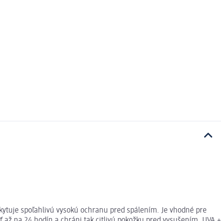
kytuje spoľahlivú vysokú ochranu pred spálením. Je vhodné pre
 až na 24 hodín a chráni tak citlivú pokožku pred vysušením. UVA +