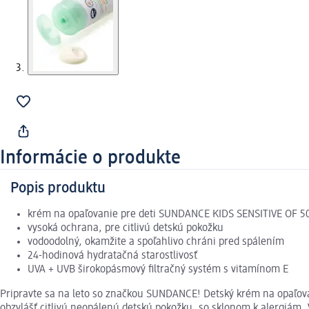
Informácie o produkte
Popis produktu
krém na opaľovanie pre deti SUNDANCE KIDS SENSITIVE OF 5
vysoká ochrana, pre citlivú detskú pokožku
vodoodolný, okamžite a spoľahlivo chráni pred spálením
24-hodinová hydratačná starostlivosť
UVA + UVB širokopásmový filtračný systém s vitamínom E
Pripravte sa na leto so značkou SUNDANCE! Detský krém na opaľova
obzvlášť citlivú neopálenú detskú pokožku, so sklonom k alergiám. 