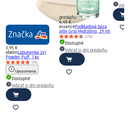
Vybra
predajňu
4,45 €
essence
Podkladová báza
Jelly Grip Hydrating, 29 ml
(275)
Dostupné
3,95 €
Vybrať si dm predajňu
ebelin
Labutienka 2v1
Powder-Puff, 1 ks
(75)
Upozornenia
Dostupné
Vybrať si dm predajňu