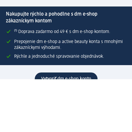
Nakupujte rýchlo a pohodlne s dm e-shop
zákazníckym kontom
⁽¹⁾ Doprava zadarmo od 49 € s dm e-shop kontom.
Prepojenie dm e-shop a active beauty konta s mnohými
zákazníckymi výhodami.
Rýchle a jednoduché spravovanie objednávok.
Vytvoriť dm e-shop konto
Pomoc
Výhody e-shopu
Zákaznícky servis
Zaslanie a dodanie
Vrátenie tovaru
Spoločnosť