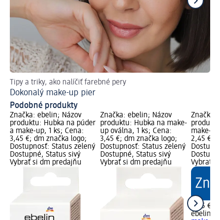
Tipy a triky, ako nalíčiť farebné pery
Ti
Dokonalý make-up pier
Vy
Podobné produkty
Značka: ebelin; Názov
Značka: ebelin; Názov
Značka: 
produktu: Hubka na púder
produktu: Hubka na make-
produktu
a make-up, 1 ks; Cena:
up oválna, 1 ks; Cena:
make-up,
3,45 €; dm značka logo;
3,45 €; dm značka logo;
2,45 €; 
Dostupnosť: Status zelený
Dostupnosť: Status zelený
Dostupno
Dostupné, Status sivý
Dostupné, Status sivý
Dostupné
Vybrať si dm predajňu
Vybrať si dm predajňu
Vybrať s
2,45 €
ebelin
Ov