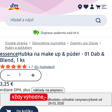
Hľadať a nájsť
Doprava zadarmo nad 49 €
Úvodná stránka
Dekoratívna kozmetika
Doplnky pre líčenie
Hubky a aplikátory
essence
Hubka na make up & púder - 01 Dab &
Blend, 1 ks
4.7
(
82 hodnotení
)
3,25 €
vrátane DPH, plus
náklady na prepravu
dlhodobo výhodné ceny
nezvýšené od
29.01.2026
Do košíka