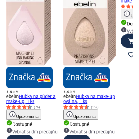
make-up,
Upoz
Dost
Vybra
3,45 €
3,45 €
ebelin
Hubka na púder a
ebelin
Hubka na make-up
make-up, 1 ks
oválna, 1 ks
(76)
(162)
Upozornenia
Upozornenia
Dostupné
Dostupné
Vybrať si dm predajňu
Vybrať si dm predajňu