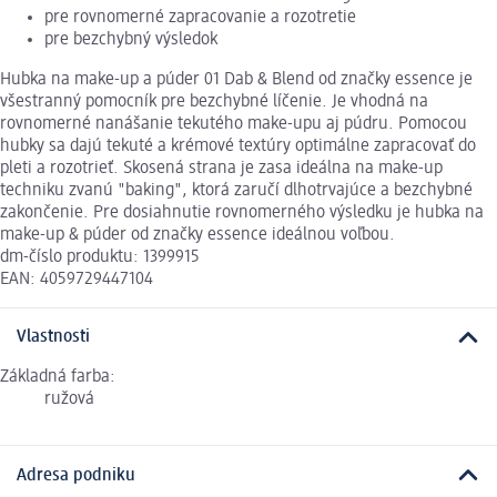
pre rovnomerné zapracovanie a rozotretie
pre bezchybný výsledok
Hubka na make-up a púder 01 Dab & Blend od značky essence je
všestranný pomocník pre bezchybné líčenie. Je vhodná na
rovnomerné nanášanie tekutého make-upu aj púdru. Pomocou
hubky sa dajú tekuté a krémové textúry optimálne zapracovať do
pleti a rozotrieť. Skosená strana je zasa ideálna na make-up
techniku zvanú "baking", ktorá zaručí dlhotrvajúce a bezchybné
zakončenie. Pre dosiahnutie rovnomerného výsledku je hubka na
make-up & púder od značky essence ideálnou voľbou.
dm-číslo produktu: 1399915
EAN: 4059729447104
Vlastnosti
Základná farba:
ružová
Adresa podniku