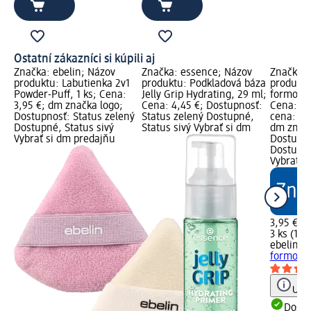
Ostatní zákazníci si kúpili aj
Značka: ebelin; Názov
Značka: essence; Názov
Značka: 
produktu: Labutienka 2v1
produktu: Podkladová báza
produkt
Powder-Puff, 1 ks; Cena:
Jelly Grip Hydrating, 29 ml;
formovan
3,95 €; dm značka logo;
Cena: 4,45 €; Dostupnosť:
Cena: 3,
Dostupnosť: Status zelený
Status zelený Dostupné,
cena: 3 k
Dostupné, Status sivý
Status sivý Vybrať si dm
dm značk
Vybrať si dm predajňu
Dostupno
Dostupné
Vybrať s
3,95 €
3 ks (1,32
ebelin
Po
formovan
Upoz
Dost