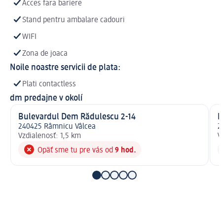
Acces fara bariere
Stand pentru ambalare cadouri
WIFI
Zona de joaca
Noile noastre servicii de plata:
Plati contactless
dm predajne v okolí
Bulevardul Dem Rădulescu 2-14
240425 Râmnicu Vâlcea
2
Vzdialenosť: 1,5 km
V
Opäť sme tu pre vás od
9 hod.