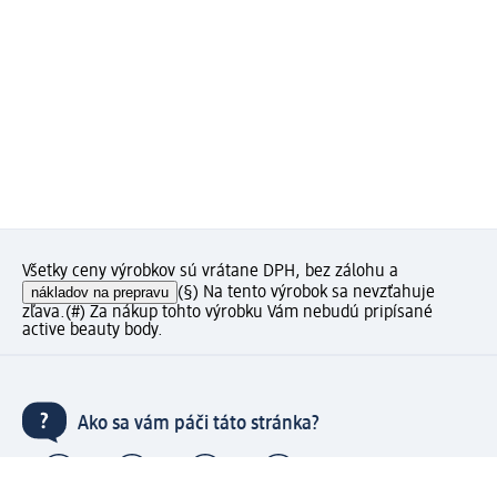
Všetky ceny výrobkov sú vrátane DPH, bez zálohu a
nákladov na prepravu
(§) Na tento výrobok sa nevzťahuje
zľava.
(#) Za nákup tohto výrobku Vám nebudú pripísané
active beauty body.
Ako sa vám páči táto stránka?