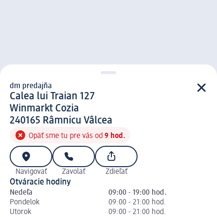
dm predajňa
d m predajňa
Calea lui Traian 127
Winmarkt Cozia
2 4 0 1 6 5
240165
Râmnicu Vâlcea
Opäť sme tu pre vás od
9 hod.
Navigovať
Zavolať
Zdieľať
Otváracie hodiny
Nedeľa
09:00 - 19:00 hod.
Pondelok
09:00 - 21:00 hod.
Utorok
09:00 - 21:00 hod.