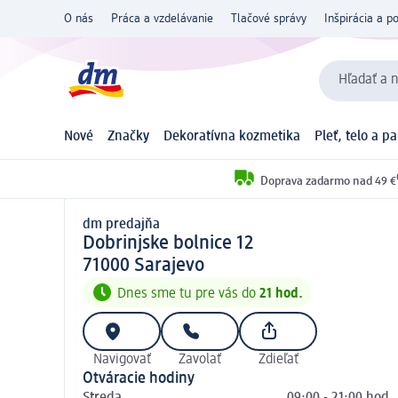
O nás
Práca a vzdelávanie
Tlačové správy
Inšpirácia a p
Hľadať a n
Nové
Značky
Dekoratívna kozmetika
Pleť, telo a p
Doprava zadarmo nad 49 €
dm predajňa
d m predajňa
Dobrinjske bolnice 12
7 1 0 0 0
71000
Sarajevo
Dnes sme tu pre vás do
21 hod.
Navigovať
Zavolať
Zdieľať
Otváracie hodiny
Streda
09:00 - 21:00 hod.