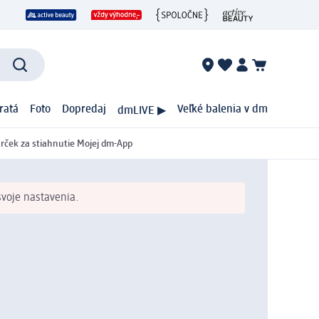
ratá
Foto
Dopredaj
Veľké balenia v dm
dmLIVE ▶
rček za stiahnutie Mojej dm-App
svoje nastavenia.