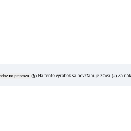
adov na prepravu
(§) Na tento výrobok sa nevzťahuje zľava.
(#) Za ná
ka?