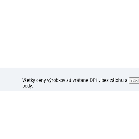
Všetky ceny výrobkov sú vrátane DPH, bez zálohu a
nákl
body.
Ako sa vám páči táto strán