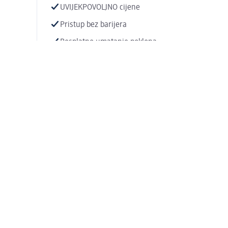
UVIJEKPOVOLJNO cijene
Pristup bez barijera
Besplatno umatanje poklona
WLAN
Kutak za djecu
Zamjena proizvoda ili vraćanje novca
Zobraziť viac
Dodatni načini plaćanja
Beskontaktno plaćanje
Plaćanje dm poklon karticama
Plaćanje gotovinom
Platne kartice
Plaćanje po predračunu