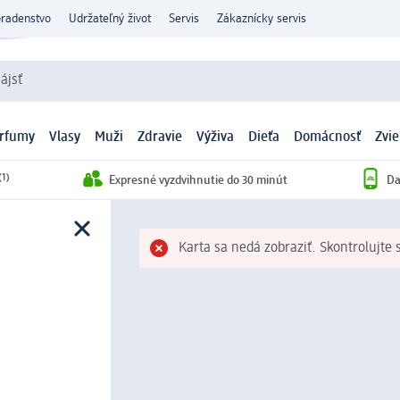
oradenstvo
Udržateľný život
Servis
Zákaznícky servis
ájsť
arfumy
Vlasy
Muži
Zdravie
Výživa
Dieťa
Domácnosť
Zvie
(1)
Expresné vyzdvihnutie do 30 minút
Da
Karta sa nedá zobraziť. Skontrolujte 