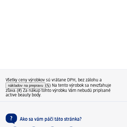
Všetky ceny výrobkov sú vrátane DPH, bez zálohu a
nákladov na prepravu
(§) Na tento výrobok sa nevzťahuje
zľava.
(#) Za nákup tohto výrobku Vám nebudú pripísané
active beauty body.
Ako sa vám páči táto stránka?