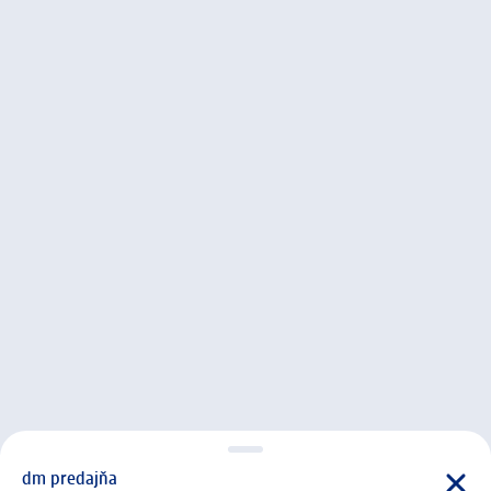
dm predajňa
d m predajňa