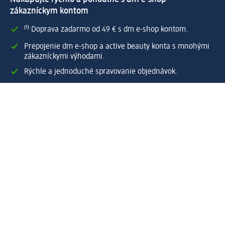
zákazníckym kontom
⁽¹⁾ Doprava zadarmo od 49 € s dm e-shop kontom.
Prepojenie dm e-shop a active beauty konta s mnohými
zákazníckymi výhodami.
Rýchle a jednoduché spravovanie objednávok.
Vytvoriť dm e-shop konto
Pomoc
Výhody e-shopu
Zákaznícky servis
Zaslanie a dodanie
Vrátenie tovaru
Spoločnosť
O nás
Zodpovednosť
Práca a vzdelávanie