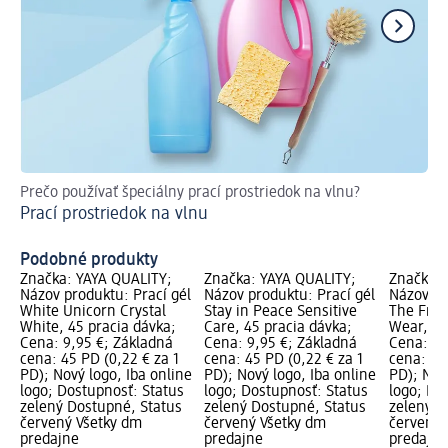
Prečo používať špeciálny prací prostriedok na vlnu?
Ak
Prací prostriedok na vlnu
na
Dl
Podobné produkty
Značka: YAYA QUALITY;
Značka: YAYA QUALITY;
Značka: 
Názov produktu: Prací gél
Názov produktu: Prací gél
Názov pr
White Unicorn Crystal
Stay in Peace Sensitive
The Fres
White, 45 pracia dávka;
Care, 45 pracia dávka;
Wear, 45
Cena: 9,95 €; Základná
Cena: 9,95 €; Základná
Cena: 9,
cena: 45 PD (0,22 € za 1
cena: 45 PD (0,22 € za 1
cena: 45
PD); Nový logo, Iba online
PD); Nový logo, Iba online
PD); Nov
logo; Dostupnosť: Status
logo; Dostupnosť: Status
logo; Do
zelený Dostupné, Status
zelený Dostupné, Status
zelený D
červený Všetky dm
červený Všetky dm
červený 
predajne
predajne
predajne