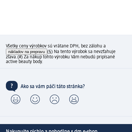
Všetky ceny výrobkov sú vrátane DPH, bez zálohu a
nákladov na prepravu
(§) Na tento výrobok sa nevzťahuje
zľava.
(#) Za nákup tohto výrobku Vám nebudú pripísané
active beauty body.
Ako sa vám páči táto stránka?
Nakupujte rýchlo a pohodlne s dm e-shop