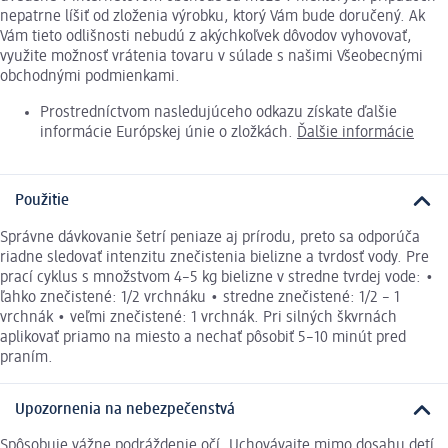
nepatrne líšiť od zloženia výrobku, ktorý Vám bude doručený. Ak
Vám tieto odlišnosti nebudú z akýchkoľvek dôvodov vyhovovať,
využite možnosť vrátenia tovaru v súlade s našimi Všeobecnými
obchodnými podmienkami.
Prostredníctvom nasledujúceho odkazu získate ďalšie
informácie Európskej únie o zložkách.
Ďalšie informácie
Použitie
Správne dávkovanie šetrí peniaze aj prírodu, preto sa odporúča
riadne sledovať intenzitu znečistenia bielizne a tvrdosť vody. Pre
prací cyklus s množstvom 4–5 kg bielizne v stredne tvrdej vode: •
ľahko znečistené: 1/2 vrchnáku • stredne znečistené: 1/2 – 1
vrchnák • veľmi znečistené: 1 vrchnák. Pri silných škvrnách
aplikovať priamo na miesto a nechať pôsobiť 5–10 minút pred
praním.
Upozornenia na nebezpečenstvá
Spôsobuje vážne podráždenie očí. Uchovávajte mimo dosahu detí.