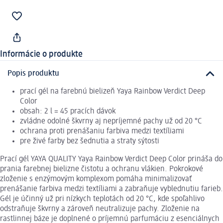
Informácie o produkte
Popis produktu
prací gél na farebnú bielizeň Yaya Rainbow Verdict Deep
Color
obsah: 2 l = 45 pracích dávok
zvládne odolné škvrny aj nepríjemné pachy už od 20 °C
ochrana proti prenášaniu farbiva medzi textíliami
pre živé farby bez šednutia a straty sýtosti
Prací gél YAYA QUALITY Yaya Rainbow Verdict Deep Color prináša do
prania farebnej bielizne čistotu a ochranu vlákien. Pokrokové
zloženie s enzýmovým komplexom pomáha minimalizovať
prenášanie farbiva medzi textíliami a zabraňuje vyblednutiu farieb.
Gél je účinný už pri nízkych teplotách od 20 °C, kde spoľahlivo
odstraňuje škvrny a zároveň neutralizuje pachy. Zloženie na
rastlinnej báze je doplnené o príjemnú parfumáciu z esenciálnych