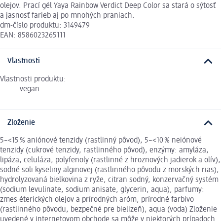
olejov. Prací gél Yaya Rainbow Verdict Deep Color sa stará o sýtosť
a jasnosť farieb aj po mnohých praniach.
dm-číslo produktu: 3149479
EAN: 8586023265111
Vlastnosti
Vlastnosti produktu:
vegan
Zloženie
5–<15 % aniónové tenzidy (rastlinný pôvod), 5–<10 % neiónové
tenzidy (cukrové tenzidy, rastlinného pôvod), enzýmy: amyláza,
lipáza, celuláza, polyfenoly (rastlinné z hroznových jadierok a olív),
sodné soli kyseliny alginovej (rastlinného pôvodu z morských rias),
hydrolyzovaná bielkovina z ryže, citran sodný, konzervačný systém
(sodium levulinate, sodium anisate, glycerin, aqua), parfumy:
zmes éterických olejov a prírodných aróm, prírodné farbivo
(rastlinného pôvodu, bezpečné pre bielizeň), aqua (voda) Zloženie
uvedené v internetovom obchode sa môže v niektorých prípadoch