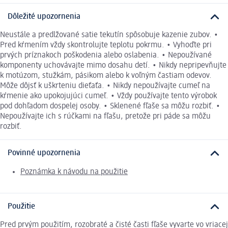
Dôležité upozornenia
Neustále a predlžované satie tekutín spôsobuje kazenie zubov. •
Pred kŕmením vždy skontrolujte teplotu pokrmu. • Vyhoďte pri
prvých príznakoch poškodenia alebo oslabenia. • Nepoužívané
komponenty uchovávajte mimo dosahu detí. • Nikdy nepripevňujte
k motúzom, stužkám, pásikom alebo k voľným častiam odevov.
Môže dôjsť k uškrteniu dieťaťa. • Nikdy nepoužívajte cumeľ na
kŕmenie ako upokojujúci cumeľ. • Vždy používajte tento výrobok
pod dohľadom dospelej osoby. • Sklenené fľaše sa môžu rozbiť. •
Nepoužívajte ich s rúčkami na fľašu, pretože pri páde sa môžu
rozbiť.
Povinné upozornenia
Poznámka k návodu na použitie
Použitie
Pred prvým použitím, rozobraté a čisté časti fľaše vyvarte vo vriacej