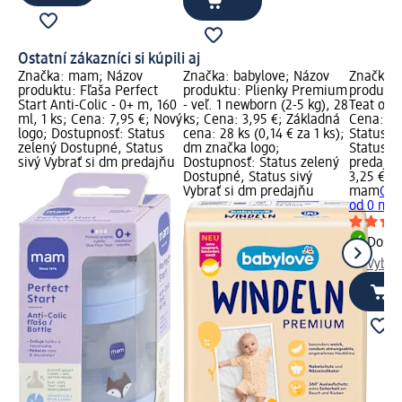
Ostatní zákazníci si kúpili aj
Značka: mam; Názov
Značka: babylove; Názov
Značka:
produktu: Fľaša Perfect
produktu: Plienky Premium
produktu
Start Anti-Colic - 0+ m, 160
- veľ. 1 newborn (2-5 kg), 28
Teat od 0
ml, 1 ks; Cena: 7,95 €; Nový
ks; Cena: 3,95 €; Základná
Cena: 3,
logo; Dostupnosť: Status
cena: 28 ks (0,14 € za 1 ks);
Status z
zelený Dostupné, Status
dm značka logo;
Status si
sivý Vybrať si dm predajňu
Dostupnosť: Status zelený
predajň
Dostupné, Status sivý
3,25 €
Vybrať si dm predajňu
mam
Cum
od 0 mes
Dost
Vybra