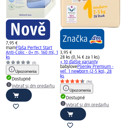
7,95 €
mam
Fľaša Perfect Start
Anti-Colic - 0+ m, 160 ml, 1
3,95 €
ks
28 ks (0,14 € za 1 ks)
+ 10 ďalšie varianty
(0)
babylove
Plienky Premium -
Upozornenia
veľ. 1 newborn (2-5 kg), 28
ks
Dostupné
(96)
Vybrať si dm predajňu
Upozornenia
Dostupné
Vybrať si dm predajňu