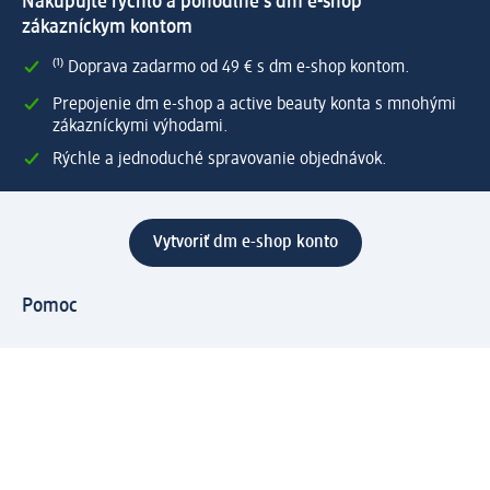
Nakupujte rýchlo a pohodlne s dm e-shop
zákazníckym kontom
⁽¹⁾ Doprava zadarmo od 49 € s dm e-shop kontom.
Prepojenie dm e-shop a active beauty konta s mnohými
zákazníckymi výhodami.
Rýchle a jednoduché spravovanie objednávok.
Vytvoriť dm e-shop konto
Pomoc
Výhody e-shopu
Zákaznícky servis
Zaslanie a dodanie
Vrátenie tovaru
Spoločnosť