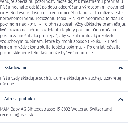
venujte špeciálnu pozornosť, môže dôjsť k miestnemu prehriatiu.
Fľašu nechajte odstáť po dobu odporúčanú výrobcom mikrovlnnej
rúry. Nedávajte fľašu do stredu otočného taniera, to môže viesť k
nerovnomernému rozloženiu tepla. • NIKDY neohrievajte fľašu s
pokrmom nad 70°C. • Po ohriatí obsah vždy dôkladne premiešajte,
kvôli rovnomernému rozdeleniu teploty pokrmu. Odporúčame
pokrm zamiešať ako pretrepať, aby sa zabránilo akýmkoľvek
vzduchovým bublinám, ktoré by mohli spôsobiť koliku. • Pred
kŕmením vždy skontrolujte teplotu pokrmu. • Po ohriatí dávajte
pozor, sklenené telo fľaše môže byť veľmi horúce.
Skladovanie
Fľašu vždy skladujte suchú. Cumle skladujte v suchej, uzavretej
nádobe.
Adresa podniku
MAM Baby AG Sihleggstrasse 15 8832 Wollerau Switzerland
recepcia@teas.sk