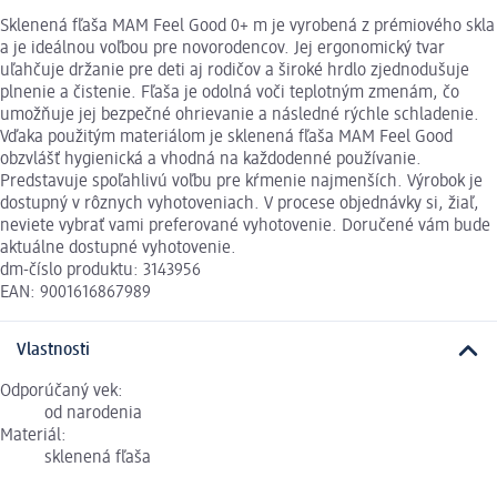
Sklenená fľaša MAM Feel Good 0+ m je vyrobená z prémiového skla
a je ideálnou voľbou pre novorodencov. Jej ergonomický tvar
uľahčuje držanie pre deti aj rodičov a široké hrdlo zjednodušuje
plnenie a čistenie. Fľaša je odolná voči teplotným zmenám, čo
umožňuje jej bezpečné ohrievanie a následné rýchle schladenie.
Vďaka použitým materiálom je sklenená fľaša MAM Feel Good
obzvlášť hygienická a vhodná na každodenné používanie.
Predstavuje spoľahlivú voľbu pre kŕmenie najmenších. Výrobok je
dostupný v rôznych vyhotoveniach. V procese objednávky si, žiaľ,
neviete vybrať vami preferované vyhotovenie. Doručené vám bude
aktuálne dostupné vyhotovenie.
dm-číslo produktu: 3143956
EAN: 9001616867989
Vlastnosti
Odporúčaný vek:
od narodenia
Materiál:
sklenená fľaša