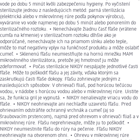
vode po dobu 5 minút kvôli zabezpečeniu hygieny. Po vyčistení
sterilizujte jednou z nasledujúcich metód: parná sterilizácia
(elektrická alebo v mikrovlnnej rúre podľa pokynov výrobcu),
vyváranie vo vode najmenej po dobu 5 minút alebo ponorením do
sterilizačného roztoku. • Nenechávajte žiadnu časť fľaše (vrátene
cumľa na kŕmenie) v sterilizačnom roztoku dlhšie ako je
odporúčané, nenechávajte ich na priamom slnku alebo teple,
môže to mať negatívny vplyv na funkčnosť produktu a môže oslabiť
cumeľ. • Sklenenú fľašu neumiestňujte na hornú mriežku MAM
mikrovlnného sterilizátora, pretože jej hmotnosť ju môže
zdeformovať. • Počas sterilizácie NIKDY nespájajte jednotlivé časti
fľaše. Môže to poškodiť fľašu a jej závity, vďaka ktorým sa
zaskrutkujú časti fľaše dokopy. Fľašu zohrievajte jedným z
nasledujúcich spôsobov: V ohrievači fliaš, pod horúcou tečúcou
vodou, v nádobe s horúcou vodou alebo v mikrovlnnej rúre. Uistite
sa, že funkcia gril je vypnutá. • NIKDY nenalievajte vriacu vodu do
fľaše. • NIKDY neohrievajte ani nechlaďte uzavretú fľašu. Pred
ohrievaním odstráňte ochranný vrchnák a cumeľ (aj so
šraubovacím prstencom), najmä pred ohrevom v ohrievači fliaš a v
mikrovlnnej rúre. Fľašu neprehrievajte, môže ju to poškodiť. •
NIKDY neumiestnite fľašu do rúry na pečenie. Fľašu NIKDY
neohrievajte na otvorenom ohni. • Ohrevu v mikrovlnnej rúre