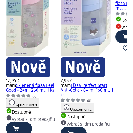
fľaša Nat
ml..., 1 k
Dost
Všetk
12,95 €
7,95 €
mam
Sklenená flaša Feel
mam
Fľaša Perfect Start
Good - 2+m, 260 ml, 1 ks
Anti-Colic - 0+ m, 160 ml, 1
ks
(0)
(0)
Upozornenia
Upozornenia
Dostupné
Dostupné
Vybrať si dm predajňu
Vybrať si dm predajňu