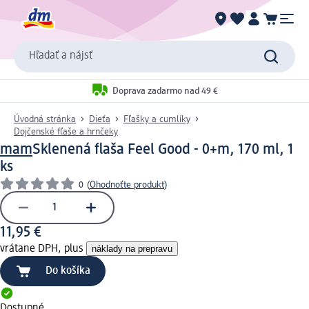
Hľadať a nájsť
Doprava zadarmo nad 49 €
Úvodná stránka
Dieťa
Fľašky a cumlíky
Dojčenské fľaše a hrnčeky
mam
Sklenená flaša Feel Good - 0+m, 170 ml, 1
ks
0
(
Ohodnoťte produkt
)
11,95 €
vrátane DPH, plus
náklady na prepravu
Do košíka
Dostupné