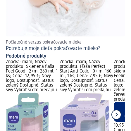
Počiatočné verzus pokračovacie mlieka
Potrebuje moje dieťa pokračovacie mlieko?
Podobné produkty
Značka: mam; Názov
Značka: mam; Názov
Značka: 
produktu: Sklenená flaša
produktu: Fľaša Perfect
produktu
Feel Good - 2+m, 260 ml, 1
Start Anti-Colic - 0+ m, 160
sklenená
ks; Cena: 12,95 €; Nový
ml, 1 ks; Cena: 7,95 €; Nový
Feeling, 
logo; Dostupnosť: Status
logo; Dostupnosť: Status
Cena: 10
zelený Dostupné, Status
zelený Dostupné, Status
logo; Do
sivý Vybrať si dm predajňu
sivý Vybrať si dm predajňu
zelený D
červený 
predajne
10,95 €
Chicco
Do