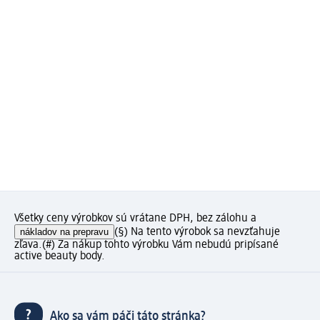
Všetky ceny výrobkov sú vrátane DPH, bez zálohu a
nákladov na prepravu
(§) Na tento výrobok sa nevzťahuje
zľava.
(#) Za nákup tohto výrobku Vám nebudú pripísané
active beauty body.
Ako sa vám páči táto stránka?