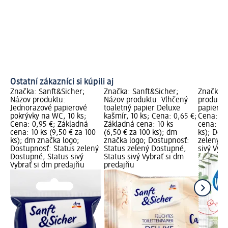
Ostatní zákazníci si kúpili aj
Značka: Sanft&Sicher;
Značka: Sanft&Sicher;
Značka:
Názov produktu:
Názov produktu: Vlhčený
produktu
Jednorazové papierové
toaletný papier Deluxe
papier P
pokrývky na WC, 10 ks;
kašmír, 10 ks; Cena: 0,65 €;
Cena: 1,
Cena: 0,95 €; Základná
Základná cena: 10 ks
cena: 44 
cena: 10 ks (9,50 € za 100
(6,50 € za 100 ks); dm
ks); Dos
ks); dm značka logo;
značka logo; Dostupnosť:
zelený D
Dostupnosť: Status zelený
Status zelený Dostupné,
sivý Vyb
Dostupné, Status sivý
Status sivý Vybrať si dm
Vybrať si dm predajňu
predajňu