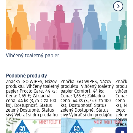
Vlhčený toaletný papier
Ud
Podobné produkty
Značka: GO WIPES; Názov
Značka: GO WIPES; Názov
Značka:
produktu: Vlhčený toaletný
produktu: Vlhčený toaletný
produktu
papier Procto Care, 44 ks;
papier Comfort, 44 ks;
vlhčené u
Cena: 1,65 €; Základná
Cena: 1,65 €; Základná
Cena: 2,
cena: 44 ks (3,75 € za 100
cena: 44 ks (3,75 € za 100
cena: 80 
ks); Dostupnosť: Status
ks); Dostupnosť: Status
ks); Nový
zelený Dostupné, Status
zelený Dostupné, Status
logo; Do
sivý Vybrať si dm predajňu
sivý Vybrať si dm predajňu
zelený D
červený 
predajne