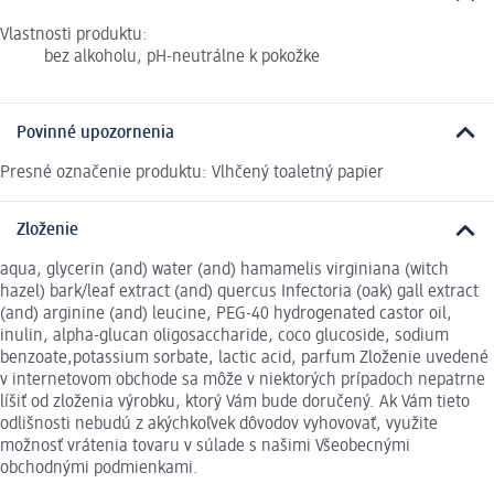
Vlastnosti produktu:
bez alkoholu, pH-neutrálne k pokožke
Povinné upozornenia
Presné označenie produktu: Vlhčený toaletný papier
Zloženie
aqua, glycerin (and) water (and) hamamelis virginiana (witch
hazel) bark/leaf extract (and) quercus Infectoria (oak) gall extract
(and) arginine (and) leucine, PEG-40 hydrogenated castor oil,
inulin, alpha-glucan oligosaccharide, coco glucoside, sodium
benzoate,potassium sorbate, lactic acid, parfum Zloženie uvedené
v internetovom obchode sa môže v niektorých prípadoch nepatrne
líšiť od zloženia výrobku, ktorý Vám bude doručený. Ak Vám tieto
odlišnosti nebudú z akýchkoľvek dôvodov vyhovovať, využite
možnosť vrátenia tovaru v súlade s našimi Všeobecnými
obchodnými podmienkami.