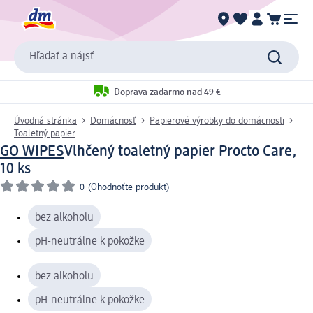
Hľadať a nájsť
Doprava zadarmo nad 49 €
Úvodná stránka
Domácnosť
Papierové výrobky do domácnosti
Toaletný papier
GO WIPES
Vlhčený toaletný papier Procto Care,
10 ks
0
(
Ohodnoťte produkt
)
bez alkoholu
pH-neutrálne k pokožke
bez alkoholu
pH-neutrálne k pokožke