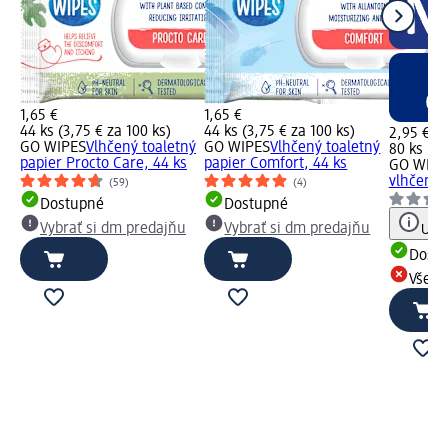
1,65 €
1,65 €
44 ks (3,75 € za 100 ks)
44 ks (3,75 € za 100 ks)
2,95 €
GO WIPES
Vlhčený toaletný
GO WIPES
Vlhčený toaletný
80 ks (3,
papier Procto Care, 44 ks
papier Comfort, 44 ks
GO WIPE
vlhčené u
(59)
(4)
Dostupné
Dostupné
Vybrať si dm predajňu
Vybrať si dm predajňu
Upoz
Dost
Všetk