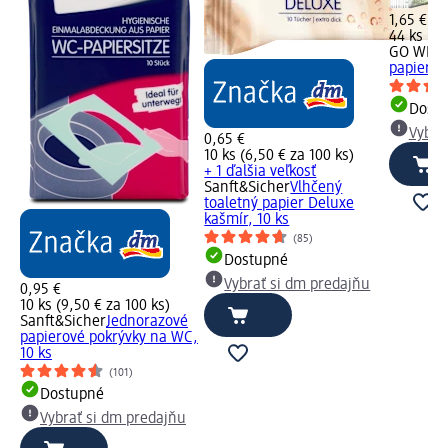
1,65 €
44 ks (3,
GO WIPE
papier P
Dost
Vybra
0,65 €
10 ks (6,50 € za 100 ks)
+ 1 ďalšia veľkosť
Sanft&Sicher
Vlhčený
toaletný papier Deluxe
kašmír, 10 ks
(85)
Dostupné
Vybrať si dm predajňu
0,95 €
10 ks (9,50 € za 100 ks)
Sanft&Sicher
Jednorazové
papierové pokrývky na WC,
10 ks
(101)
Dostupné
Vybrať si dm predajňu