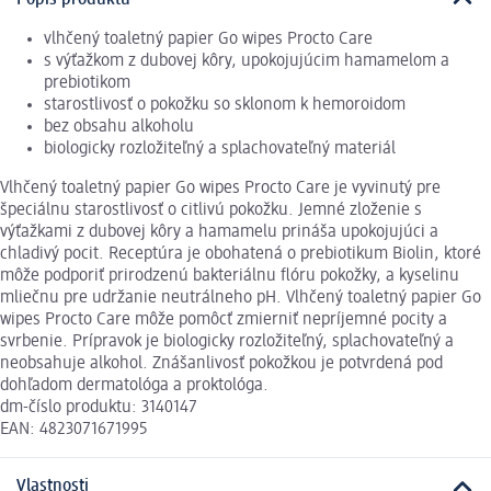
vlhčený toaletný papier Go wipes Procto Care
s výťažkom z dubovej kôry, upokojujúcim hamamelom a
prebiotikom
starostlivosť o pokožku so sklonom k hemoroidom
bez obsahu alkoholu
biologicky rozložiteľný a splachovateľný materiál
Vlhčený toaletný papier Go wipes Procto Care je vyvinutý pre
špeciálnu starostlivosť o citlivú pokožku. Jemné zloženie s
výťažkami z dubovej kôry a hamamelu prináša upokojujúci a
chladivý pocit. Receptúra je obohatená o prebiotikum Biolin, ktoré
môže podporiť prirodzenú bakteriálnu flóru pokožky, a kyselinu
mliečnu pre udržanie neutrálneho pH. Vlhčený toaletný papier Go
wipes Procto Care môže pomôcť zmierniť nepríjemné pocity a
svrbenie. Prípravok je biologicky rozložiteľný, splachovateľný a
neobsahuje alkohol. Znášanlivosť pokožkou je potvrdená pod
dohľadom dermatológa a proktológa.
dm-číslo produktu: 3140147
EAN: 4823071671995
Vlastnosti