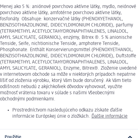
Menej ako 5 %: aniónové povrchovo aktívne látky, mydlo, neiónové
povrchovo aktívne látky, amfotérne povrchovo aktívne látky,
fosfonáty. Obsahuje: konzervačné látky (PHENOXYETHANOL,
BENZISOTHIAZOLINONE, DIDECYLDIMONIUM CHLORIDE), parfumy
(TETRAMETHYL ACETYLOCTAHYDRONAPHTHALENES, LINALOOL,
AMYL SALICYLATE, GERANIOL), enzýmy, Bitrex ®. 5 % anionische
Tenside, Seife, nichtionische Tenside, amphotere Tenside,
Phosphonate. Enthält Konservierungsmittel (PHENOXYETHANOL,
BENZISOTHIAZOLINONE, DIDECYLDIMONIUM CHLORIDE), Duftstoffe
(TETRAMETHYL ACETYLOCTAHYDRONAPHTHALENES, LINALOOL,
AMYL SALICYLATE, GERANIOL), Enzyme, Bitrex®. Zloženie uvedené
v internetovom obchode sa môže v niektorých prípadoch nepatrne
líšiť od zloženia výrobku, ktorý Vám bude doručený. Ak Vám tieto
odlišnosti nebudú z akýchkoľvek dôvodov vyhovovať, využite
možnosť vrátenia tovaru v súlade s našimi Všeobecnými
obchodnými podmienkami.
Prostredníctvom nasledujúceho odkazu získate ďalšie
informácie Európskej únie o zložkách.
Ďalšie informácie
Použitie