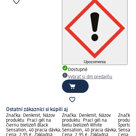
Upozornenia
Dostupné
Vybrať si dm predajňu
Ostatní zákazníci si kúpili aj
Značka: Denkmit; Názov
Značka: Denkmit; Názov
Značka: 
produktu: Prací gél na
produktu: Prací gél na
produktu
čiernu bielizeň Black
bielu bielizeň White
športovú
Sensation, 40 pracia dávka;
Sensation, 40 pracia dávka;
Sensatio
Cena: 2,95 €; Základná
Cena: 2,95 €; Základná
Cena: 2,