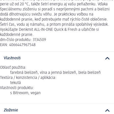
perie už od 20 °C, takže šetrí energiu aj vašu peňaženku. Vďaka
špeciálnemu zloženiu si poradí s nepríjemnými pachmi a bielizni
dodá dlhotrvajúcu sviežu vôňu. Je praktickou voľbou na
každodenné pranie, keď potrebujete mať rýchlo čisté oblečenie.
Šetrí čas, vodu aj námahu, a pritom prináša spoľahlivý výsledok.
Vyskúšajte Denkmit ALL-IN-ONE Quick & Fresh a uľahčite si
každodenné pranie.
dm-číslo produktu: 3134509
EAN: 4066447967548
Vlastnosti
Oblasť použitia:
farebná bielizeň, vlna a jemná bielizeň, biela bielizeň
Textúra / konzistencia / aplikácia:
tekutá
Vlastnosti produktu:
s Bitrexom, vegan
Zloženie