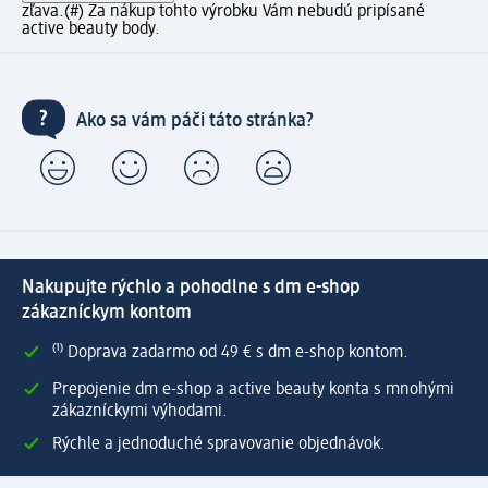
zľava.
(#) Za nákup tohto výrobku Vám nebudú pripísané
active beauty body.
Ako sa vám páči táto stránka?
Nakupujte rýchlo a pohodlne s dm e-shop
zákazníckym kontom
⁽¹⁾ Doprava zadarmo od 49 € s dm e-shop kontom.
Prepojenie dm e-shop a active beauty konta s mnohými
zákazníckymi výhodami.
Rýchle a jednoduché spravovanie objednávok.