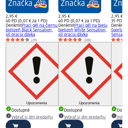
2,95 €
2,95 €
2,95 €
40 PD (0,07 € za 1 PD)
40 PD (0,07 € za 1 PD)
35 PD (0
Denkmit
Prací gél na čiernu
Denkmit
Prací gél na bielu
Denkmit
bielizeň Black Sensation,
bielizeň White Sensation,
športovú
40 pracia dávka
40 pracia dávka
Sensatio
(29)
(208)
Upozornenia
Upozornenia
Dostupné
Dostupné
Dost
Vybrať si dm predajňu
Vybrať si dm predajňu
Vybra