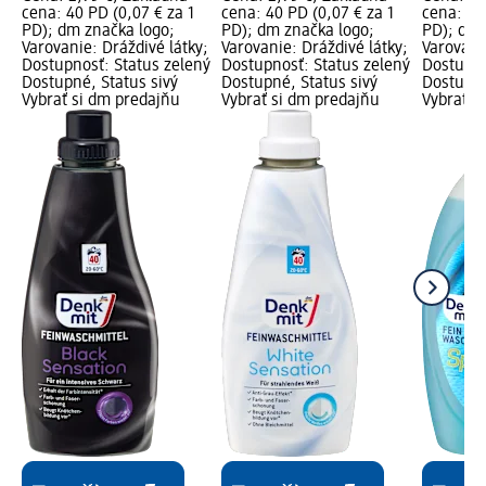
cena: 40 PD (0,07 € za 1
cena: 40 PD (0,07 € za 1
cena: 35 
PD); dm značka logo;
PD); dm značka logo;
PD); dm 
Varovanie: Dráždivé látky;
Varovanie: Dráždivé látky;
Varovani
Dostupnosť: Status zelený
Dostupnosť: Status zelený
Dostupno
Dostupné, Status sivý
Dostupné, Status sivý
Dostupné
Vybrať si dm predajňu
Vybrať si dm predajňu
Vybrať s