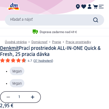
Hľadať a nájsť
Doprava zadarmo nad 49 €
Úvodná stránka
Domácnosť
Pranie
Pracie prostriedky
Denkmit
Prací prostriedok ALL-IN-ONE Quick &
Fresh, 25 pracia dávka
4.7
(
37 hodnotení
)
Vegan
Vegan
2,95 €