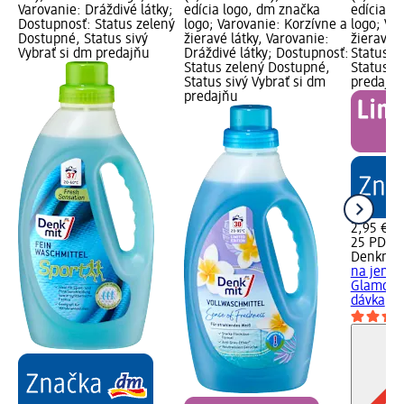
Varovanie: Dráždivé látky;
edícia logo, dm značka
edícia l
Dostupnosť: Status zelený
logo; Varovanie: Korzívne a
logo; Va
Dostupné, Status sivý
žieravé látky, Varovanie:
žieravé 
Vybrať si dm predajňu
Dráždivé látky; Dostupnosť:
Status z
Status zelený Dostupné,
Status si
Status sivý Vybrať si dm
predajň
predajňu
2,95 €
25 PD (0,
Denkmit
na jemnú
Glamorou
dávka