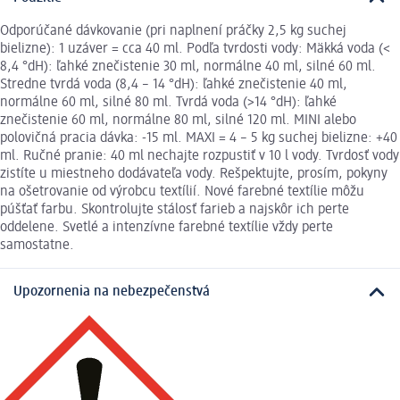
Odporúčané dávkovanie (pri naplnení práčky 2,5 kg suchej
bielizne): 1 uzáver = cca 40 ml. Podľa tvrdosti vody: Mäkká voda (<
8,4 °dH): ľahké znečistenie 30 ml, normálne 40 ml, silné 60 ml.
Stredne tvrdá voda (8,4 – 14 °dH): ľahké znečistenie 40 ml,
normálne 60 ml, silné 80 ml. Tvrdá voda (>14 °dH): ľahké
znečistenie 60 ml, normálne 80 ml, silné 120 ml. MINI alebo
polovičná pracia dávka: -15 ml. MAXI = 4 – 5 kg suchej bielizne: +40
ml. Ručné pranie: 40 ml nechajte rozpustiť v 10 l vody. Tvrdosť vody
zistíte u miestneho dodávateľa vody. Rešpektujte, prosím, pokyny
na ošetrovanie od výrobcu textílií. Nové farebné textílie môžu
púšťať farbu. Skontrolujte stálosť farieb a najskôr ich perte
oddelene. Svetlé a intenzívne farebné textílie vždy perte
samostatne.
Upozornenia na nebezpečenstvá