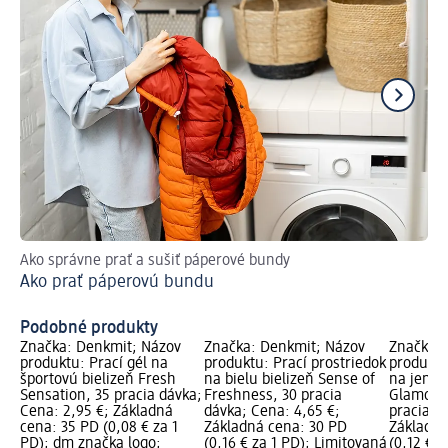
Ako správne prať a sušiť páperové bundy
Pre
Ako prať páperovú bundu
Pr
Podobné produkty
Značka: Denkmit; Názov
Značka: Denkmit; Názov
Značka: 
produktu: Prací gél na
produktu: Prací prostriedok
produktu
športovú bielizeň Fresh
na bielu bielizeň Sense of
na jemnú
Sensation, 35 pracia dávka;
Freshness, 30 pracia
Glamoro
Cena: 2,95 €; Základná
dávka; Cena: 4,65 €;
pracia d
cena: 35 PD (0,08 € za 1
Základná cena: 30 PD
Základná
PD); dm značka logo;
(0,16 € za 1 PD); Limitovaná
(0,12 € z