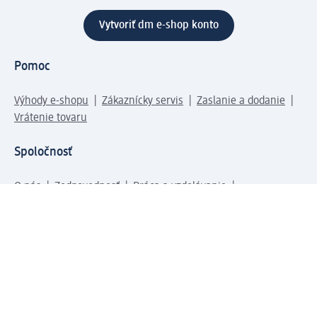
Vytvoriť dm e-shop konto
Pomoc
Výhody e-shopu
Zákaznícky servis
Zaslanie a dodanie
Vrátenie tovaru
Spoločnosť
O nás
Zodpovednosť
Práca a vzdelávanie
Tlačové stredisko
Cesta do dm dialogica
Centrálny sklad
Svet produktov
dm svet