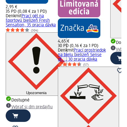
2,95 €
35 PD (0,08 € za 1 PD)
Denkmit
Prací gél na
športovú bielizeň Fresh
Sensation, 35 pracia dávka
(304)
4,65 €
Dost
30 PD (0,16 € za 1 PD)
Vybra
Denkmit
Prací prostriedok
na bielu bielizeň Sense
of..., 30 pracia dávka
(57)
Upozornenia
Dostupné
Vybrať si dm predajňu