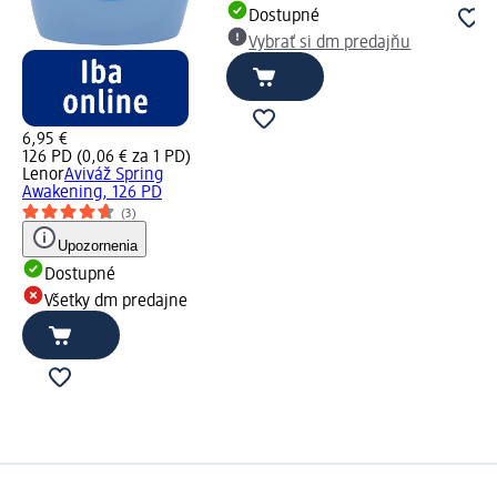
Dostupné
Vybrať si dm predajňu
6,95 €
126 PD (0,06 € za 1 PD)
Lenor
Aviváž Spring
Awakening, 126 PD
(3)
Upozornenia
Dostupné
Všetky dm predajne