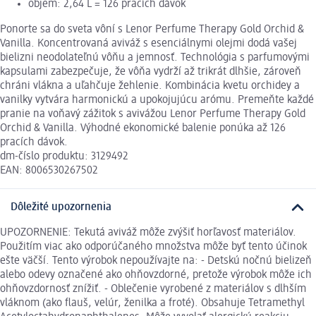
objem: 2,64 L = 126 pracích dávok
Ponorte sa do sveta vôní s Lenor Perfume Therapy Gold Orchid &
Vanilla. Koncentrovaná aviváž s esenciálnymi olejmi dodá vašej
bielizni neodolateľnú vôňu a jemnosť. Technológia s parfumovými
kapsulami zabezpečuje, že vôňa vydrží až trikrát dlhšie, zároveň
chráni vlákna a uľahčuje žehlenie. Kombinácia kvetu orchidey a
vanilky vytvára harmonickú a upokojujúcu arómu. Premeňte každé
pranie na voňavý zážitok s avivážou Lenor Perfume Therapy Gold
Orchid & Vanilla. Výhodné ekonomické balenie ponúka až 126
pracích dávok.
dm-číslo produktu: 3129492
EAN: 8006530267502
Dôležité upozornenia
UPOZORNENIE: Tekutá aviváž môže zvýšiť horľavosť materiálov.
Použitím viac ako odporúčaného množstva môže byť tento účinok
ešte väčší. Tento výrobok nepoužívajte na: - Detskú nočnú bielizeň
alebo odevy označené ako ohňovzdorné, pretože výrobok môže ich
ohňovzdornosť znížiť. - Oblečenie vyrobené z materiálov s dlhším
vláknom (ako flauš, velúr, ženilka a froté). Obsahuje Tetramethyl