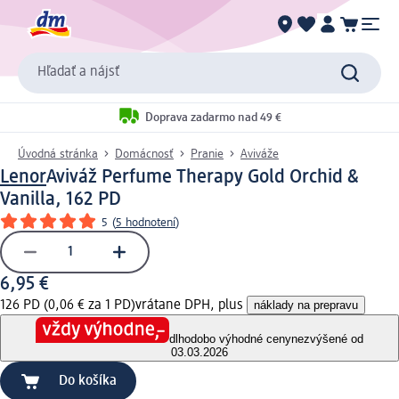
Hľadať a nájsť
Doprava zadarmo nad 49 €
Úvodná stránka
Domácnosť
Pranie
Aviváže
Lenor
Aviváž Perfume Therapy Gold Orchid &
Vanilla, 162 PD
5
(
5 hodnotení
)
6,95 €
126 PD (0,06 € za 1 PD)
vrátane DPH, plus
náklady na prepravu
dlhodobo výhodné ceny
nezvýšené od
03.03.2026
Do košíka