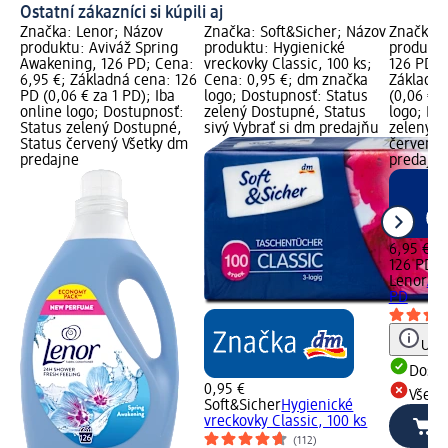
Ostatní zákazníci si kúpili aj
Značka: Lenor; Názov
Značka: Soft&Sicher; Názov
Značka: 
produktu: Aviváž Spring
produktu: Hygienické
produktu
Awakening, 126 PD; Cena:
vreckovky Classic, 100 ks;
126 PD; 
6,95 €; Základná cena: 126
Cena: 0,95 €; dm značka
Základná
PD (0,06 € za 1 PD); Iba
logo; Dostupnosť: Status
(0,06 € z
online logo; Dostupnosť:
zelený Dostupné, Status
logo; Do
Status zelený Dostupné,
sivý Vybrať si dm predajňu
zelený D
Status červený Všetky dm
červený 
predajne
predajne
6,95 €
126 PD (
Lenor
Avi
PD
Upoz
Dost
0,95 €
Všetk
Soft&Sicher
Hygienické
vreckovky Classic, 100 ks
(112)