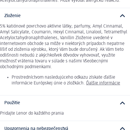
Acetyloctahydronaphthalenes. Môže vyvolať alergickú reakciu.
Zloženie
5% katiónové povrchovo aktívne látky; parfumy, Amyl Cinnamal,
Amyl Salicylate, Coumarin, Hexyl Cinnamal, Linalool, Tetramethyl
Acetyloctahydronaphthalenes, Vanillin Zloženie uvedené v
internetovom obchode sa môže v niektorých prípadoch nepatrne
líšiť od zloženia výrobku, ktorý Vám bude doručený. Ak Vám tieto
odlišnosti nebudú z akýchkoľvek dôvodov vyhovovať, využite
možnosť vrátenia tovaru v súlade s našimi Všeobecnými
obchodnými podmienkami.
Prostredníctvom nasledujúceho odkazu získate ďalšie
informácie Európskej únie o zložkách.
Ďalšie informácie
Použitie
Pridajte Lenor do každého prania
Upozornenia na nebezpečenstvá