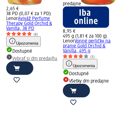
predajne
2,65 €
38 PD (0,07 € za 1 PD)
Lenor
Aviváž Perfume
Therapy Gold Orchid &
Vanilla, 38 PD
8,95 €
(8)
495 g (1,81 € za 100 g)
Lenor
Vonné perličky na
Upozornenia
pranie Gold Orchid &
Vanilla, 495 g
Dostupné
(3)
Vybrať si dm predajňu
Upozornenia
Dostupné
Všetky dm predajne