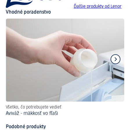
Ďalšie produkty od Lenor
Vhodné poradenstvo
Všetko, čo potrebujete vedieť
Pre
Aviváž - mäkkosť vo fľaši
Ak
Podobné produkty