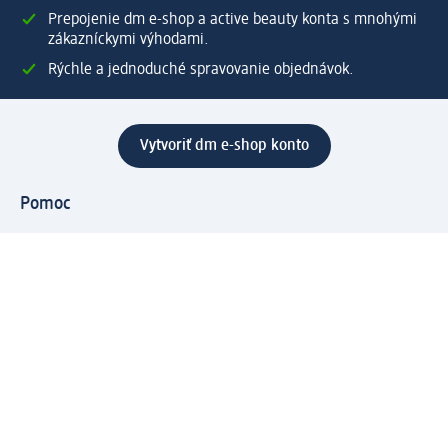
Prepojenie dm e-shop a active beauty konta s mnohými
zákazníckymi výhodami.
Rýchle a jednoduché spravovanie objednávok.
Vytvoriť dm e-shop konto
Pomoc
Výhody e-shopu
Zákaznícky servis
Zaslanie a dodanie
Vrátenie tovaru
Spoločnosť
O nás
Zodpovednosť
Práca a vzdelávanie
Tlačové stredisko
Cesta do dm dialogica
Centrálny sklad
Svet produktov