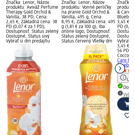
Značka: Lenor; Názov
Značka: Lenor; Názov
Značka: 
produktu: Aviváž Perfume
produktu: Vonné perličky
produktu
Therapy Gold Orchid &
na pranie Gold Orchid &
& Care P
Vanilla, 38 PD; Cena:
Vanilla, 495 g; Cena:
Blueberr
2,65 €; Základná cena: 38
8,95 €; Základná cena: 495
3,45 €; 
PD (0,07 € za 1 PD);
g (1,81 € za 100 g); Iba
PD (0,06 
Dostupnosť: Status zelený
online logo; Dostupnosť:
Dostupno
Dostupné, Status sivý
Status zelený Dostupné,
Dostupné
Vybrať si dm predajňu
Status červený Všetky dm
Vybrať s
3,45 €
56 PD (0
Coccolin
Care Pur
Blueberr
Upoz
Dost
Vybra