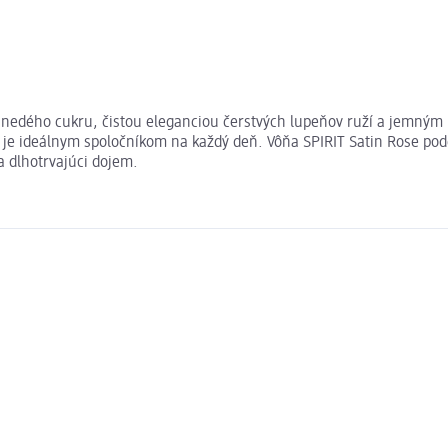
hnedého cukru, čistou eleganciou čerstvých lupeňov ruží a jemným
 ideálnym spoločníkom na každý deň. Vôňa SPIRIT Satin Rose podči
a dlhotrvajúci dojem.