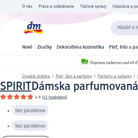
O nás
Práca a vzdelávanie
Tlačové správy
Inšpirácia a p
Hľadať a n
Nové
Značky
Dekoratívna kozmetika
Pleť, telo a p
Doprava zadarmo nad 49 €
Úvodná stránka
Pleť, telo a parfumy
Parfumy a voňavky
SPIRIT
Dámska parfumovaná 
4.9
(
12 hodnotení
)
bez parabénov
bez parabénov