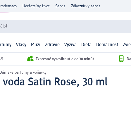
oradenstvo
Udržateľný život
Servis
Zákaznícky servis
ájsť
arfumy
Vlasy
Muži
Zdravie
Výživa
Dieťa
Domácnosť
Zvie
(1)
Expresné vyzdvihnutie do 30 minút
Da
Dámske parfumy a voňavky
voda Satin Rose, 30 ml