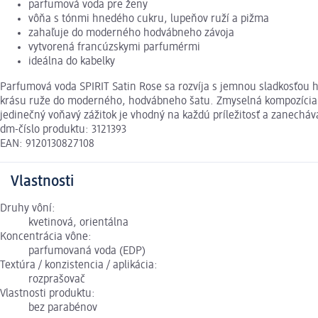
parfumová voda pre ženy
vôňa s tónmi hnedého cukru, lupeňov ruží a pižma
zahaľuje do moderného hodvábneho závoja
vytvorená francúzskymi parfumérmi
ideálna do kabelky
Parfumová voda SPIRIT Satin Rose sa rozvíja s jemnou sladkosťou 
krásu ruže do moderného, hodvábneho šatu. Zmyselná kompozícia je
jedinečný voňavý zážitok je vhodný na každú príležitosť a zanecháv
dm-číslo produktu: 3121393
EAN: 9120130827108
Vlastnosti
Druhy vôní:
kvetinová, orientálna
Koncentrácia vône:
parfumovaná voda (EDP)
Textúra / konzistencia / aplikácia:
rozprašovač
Vlastnosti produktu:
bez parabénov