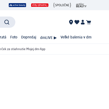
ratá
Foto
Dopredaj
Veľké balenia v dm
dmLIVE ▶
rček za stiahnutie Mojej dm-App