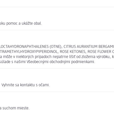
rsku pomoc a ukážte obal.
OCTAHYDRONAPHTHALENES (OTNE), CITRUS AURANTIUM BERGAMIA P
 (TETRAMETHYLHYDROXYPIPERIDINOL, ROSE KETONES, ROSE FLOWER 
môže v niektorých prípadoch nepatrne líšiť od zloženia výrobku, k
v súlade s našimi Všeobecnými obchodnými podmienkami.
. Vyhnite sa kontaktu s očami.
 a suchom mieste.